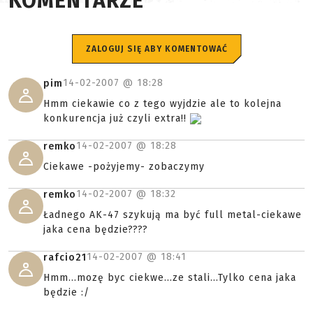
KOMENTARZE
ZALOGUJ SIĘ ABY KOMENTOWAĆ
14-02-2007 @
18:28
pim
Hmm ciekawie co z tego wyjdzie ale to kolejna
konkurencja już czyli extra!!
14-02-2007 @
18:28
remko
Ciekawe -pożyjemy- zobaczymy
14-02-2007 @
18:32
remko
Ładnego AK-47 szykują ma być full metal-ciekawe
jaka cena będzie????
14-02-2007 @
18:41
rafcio21
Hmm...mozę byc ciekwe...ze stali...Tylko cena jaka
będzie :/