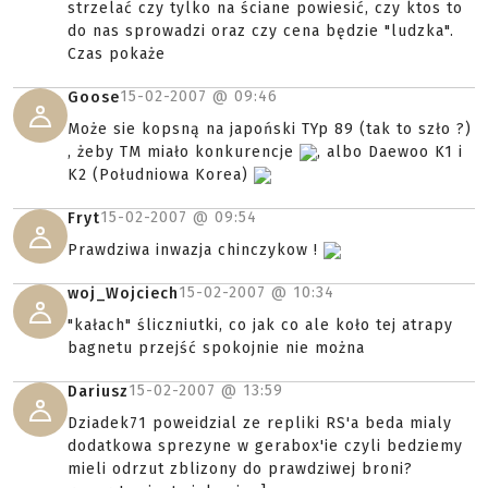
strzelać czy tylko na ściane powiesić, czy ktos to
do nas sprowadzi oraz czy cena będzie "ludzka".
Czas pokaże
15-02-2007 @
09:46
Goose
Może sie kopsną na japoński TYp 89 (tak to szło ?)
, żeby TM miało konkurencje
, albo Daewoo K1 i
K2 (Południowa Korea)
15-02-2007 @
09:54
Fryt
Prawdziwa inwazja chinczykow !
15-02-2007 @
10:34
woj_Wojciech
"kałach" śliczniutki, co jak co ale koło tej atrapy
bagnetu przejść spokojnie nie można
15-02-2007 @
13:59
Dariusz
Dziadek71 poweidzial ze repliki RS'a beda mialy
dodatkowa sprezyne w gerabox'ie czyli bedziemy
mieli odrzut zblizony do prawdziwej broni?