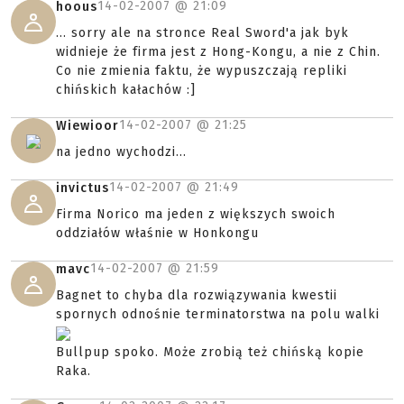
14-02-2007 @
21:09
hoous
... sorry ale na stronce Real Sword'a jak byk
widnieje że firma jest z Hong-Kongu, a nie z Chin.
Co nie zmienia faktu, że wypuszczają repliki
chińskich kałachów :]
14-02-2007 @
21:25
Wiewioor
na jedno wychodzi...
14-02-2007 @
21:49
invictus
Firma Norico ma jeden z większych swoich
oddziałów właśnie w Honkongu
14-02-2007 @
21:59
mavc
Bagnet to chyba dla rozwiązywania kwestii
spornych odnośnie terminatorstwa na polu walki
Bullpup spoko. Może zrobią też chińską kopie
Raka.