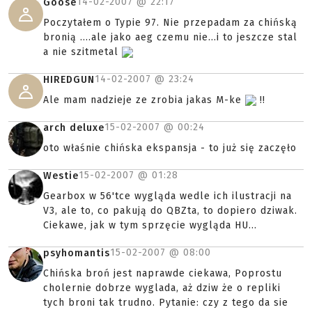
14-02-2007 @
22:17
Goose
Poczytałem o Typie 97. Nie przepadam za chińską
bronią ....ale jako aeg czemu nie...i to jeszcze stal
a nie szitmetal
14-02-2007 @
23:24
HIREDGUN
Ale mam nadzieje ze zrobia jakas M-ke
!!
15-02-2007 @
00:24
arch deluxe
oto właśnie chińska ekspansja - to już się zaczęło
15-02-2007 @
01:28
Westie
Gearbox w 56'tce wygląda wedle ich ilustracji na
V3, ale to, co pakują do QBZta, to dopiero dziwak.
Ciekawe, jak w tym sprzęcie wygląda HU...
15-02-2007 @
08:00
psyhomantis
Chińska broń jest naprawde ciekawa, Poprostu
cholernie dobrze wyglada, aż dziw że o repliki
tych broni tak trudno. Pytanie: czy z tego da sie