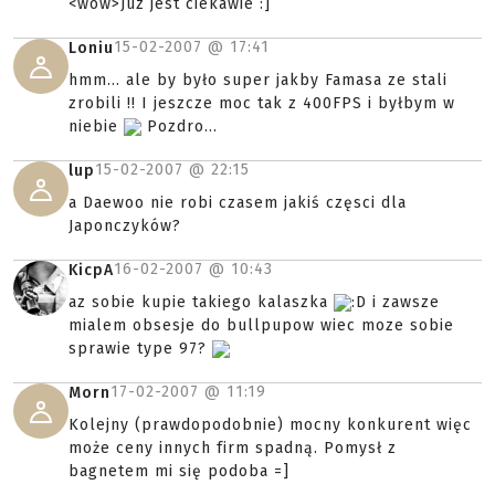
<wow>Juz jest ciekawie :]
15-02-2007 @
17:41
Loniu
hmm... ale by było super jakby Famasa ze stali
zrobili !! I jeszcze moc tak z 400FPS i byłbym w
niebie
Pozdro...
15-02-2007 @
22:15
lup
a Daewoo nie robi czasem jakiś częsci dla
Japonczyków?
16-02-2007 @
10:43
KicpA
az sobie kupie takiego kalaszka
:D i zawsze
mialem obsesje do bullpupow wiec moze sobie
sprawie type 97?
17-02-2007 @
11:19
Morn
Kolejny (prawdopodobnie) mocny konkurent więc
może ceny innych firm spadną. Pomysł z
bagnetem mi się podoba =]