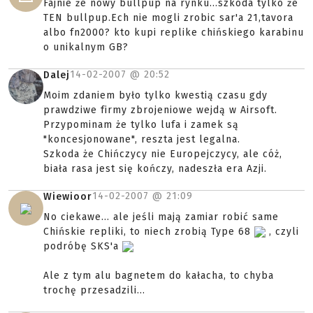
Fajnie że nowy bullpup na rynku...szkoda tylko że
TEN bullpup.Ech nie mogli zrobic sar'a 21,tavora
albo fn2000? kto kupi replike chińskiego karabinu
o unikalnym GB?
14-02-2007 @
20:52
Dalej
Moim zdaniem było tylko kwestią czasu gdy
prawdziwe firmy zbrojeniowe wejdą w Airsoft.
Przypominam że tylko lufa i zamek są
"koncesjonowane", reszta jest legalna.
Szkoda że Chińczycy nie Europejczycy, ale cóż,
biała rasa jest się kończy, nadeszła era Azji.
14-02-2007 @
21:09
Wiewioor
No ciekawe... ale jeśli mają zamiar robić same
Chińskie repliki, to niech zrobią Type 68
, czyli
podróbę SKS'a
Ale z tym alu bagnetem do kałacha, to chyba
trochę przesadzili...