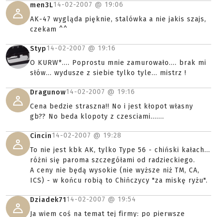
14-02-2007 @
19:06
men3L
AK-47 wygląda pięknie, stalówka a nie jakis szajs,
czekam ^^
14-02-2007 @
19:16
Styp
O KURW*.... Poprostu mnie zamurowało.... brak mi
słów... wydusze z siebie tylko tyle... mistrz !
14-02-2007 @
19:16
Dragunow
Cena bedzie straszna!! No i jest kłopot własny
gb?? No beda klopoty z czesciami.......
14-02-2007 @
19:28
Cincin
To nie jest kbk AK, tylko Type 56 - chiński kałach...
różni się paroma szczegółami od radzieckiego.
A ceny nie będą wysokie (nie wyższe niż TM, CA,
ICS) - w końcu robią to Chińczycy "za miskę ryżu".
14-02-2007 @
19:54
Dziadek71
Ja wiem coś na temat tej firmy: po pierwsze