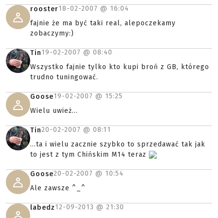
18-02-2007 @
16:04
rooster
fajnie że ma być taki real, alepoczekamy
zobaczymy:)
19-02-2007 @
08:40
Tin
Wszystko fajnie tylko kto kupi broń z GB, którego
trudno tuningować.
19-02-2007 @
15:25
Goose
Wielu uwież...
20-02-2007 @
08:11
Tin
...ta i wielu zacznie szybko to sprzedawać tak jak
to jest z tym Chińskim M14 teraz
20-02-2007 @
10:54
Goose
Ale zawsze ^_^
12-09-2013 @
21:30
labedz