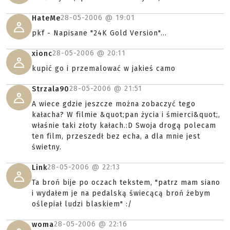
28-05-2006 @
19:01
HateMe
pkf - Napisane "24K Gold Version"...
28-05-2006 @
20:11
xionc
kupić go i przemalować w jakieś camo
28-05-2006 @
21:51
Strzala90
A wiece gdzie jeszcze można zobaczyć tego
kałacha? W filmie &quot;pan życia i śmierci&quot;,
właśnie taki złoty kałach.:D Swoja drogą polecam
ten film, przeszedł bez echa, a dla mnie jest
świetny.
28-05-2006 @
22:13
Link
Ta broń bije po oczach tekstem, "patrz mam siano
i wydałem je na pedalską świecącą broń żebym
oślepiał ludzi blaskiem" :/
28-05-2006 @
22:16
woma