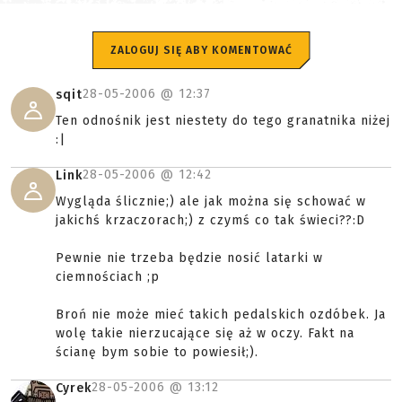
ZALOGUJ SIĘ ABY KOMENTOWAĆ
28-05-2006 @
12:37
sqit
Ten odnośnik jest niestety do tego granatnika niżej
:|
28-05-2006 @
12:42
Link
Wygląda ślicznie;) ale jak można się schować w
jakichś krzaczorach;) z czymś co tak świeci??:D
Pewnie nie trzeba będzie nosić latarki w
ciemnościach ;p
Broń nie może mieć takich pedalskich ozdóbek. Ja
wolę takie nierzucające się aż w oczy. Fakt na
ścianę bym sobie to powiesił;).
28-05-2006 @
13:12
Cyrek