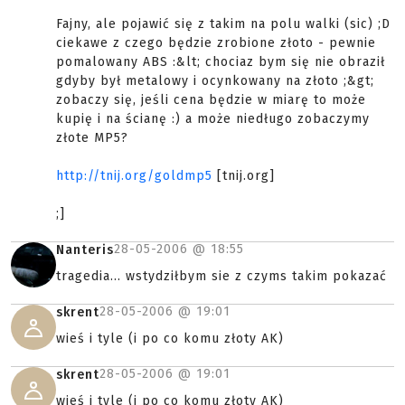
Fajny, ale pojawić się z takim na polu walki (sic) ;D
ciekawe z czego będzie zrobione złoto - pewnie
pomalowany ABS :&lt; chociaz bym się nie obraził
gdyby był metalowy i ocynkowany na złoto ;&gt;
zobaczy się, jeśli cena będzie w miarę to może
kupię i na ścianę :) a może niedługo zobaczymy
złote MP5?
http://tnij.org/goldmp5
[tnij.org]
;]
28-05-2006 @
18:55
Nanteris
tragedia... wstydziłbym sie z czyms takim pokazać
28-05-2006 @
19:01
skrent
wieś i tyle (i po co komu złoty AK)
28-05-2006 @
19:01
skrent
wieś i tyle (i po co komu złoty AK)