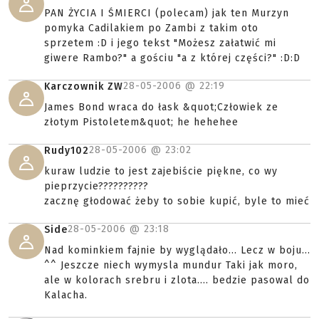
PAN ŻYCIA I ŚMIERCI (polecam) jak ten Murzyn
pomyka Cadilakiem po Zambi z takim oto
sprzetem :D i jego tekst "Możesz załatwić mi
giwere Rambo?" a gościu "a z której części?" :D:D
28-05-2006 @
22:19
Karczownik ZW
James Bond wraca do łask &quot;Człowiek ze
złotym Pistoletem&quot; he hehehee
28-05-2006 @
23:02
Rudy102
kuraw ludzie to jest zajebiście piękne, co wy
pieprzycie??????????
zacznę głodować żeby to sobie kupić, byle to mieć
28-05-2006 @
23:18
Side
Nad kominkiem fajnie by wyglądało... Lecz w boju...
^^ Jeszcze niech wymysla mundur Taki jak moro,
ale w kolorach srebru i zlota.... bedzie pasowal do
Kalacha.