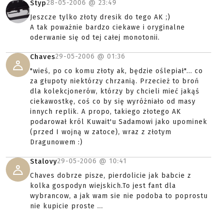
28-05-2006 @
23:49
Styp
Jeszcze tylko złoty dresik do tego AK ;)
A tak poważnie bardzo ciekawe i oryginalne
oderwanie się od tej całej monotonii.
29-05-2006 @
01:36
Chaves
"wieś, po co komu złoty ak, będzie oślepiał"... co
za głupoty niektórzy chrzanią. Przecież to broń
dla kolekcjonerów, którzy by chcieli mieć jakąś
ciekawostkę, coś co by się wyróżniało od masy
innych replik. A propo, takiego złotego AK
podarował król Kuwait'u Sadamowi jako upominek
(przed I wojną w zatoce), wraz z złotym
Dragunowem :)
29-05-2006 @
10:41
Stalovy
Chaves dobrze pisze, pierdolicie jak babcie z
kolka gospodyn wiejskich.To jest fant dla
wybrancow, a jak wam sie nie podoba to poprostu
nie kupicie proste ...