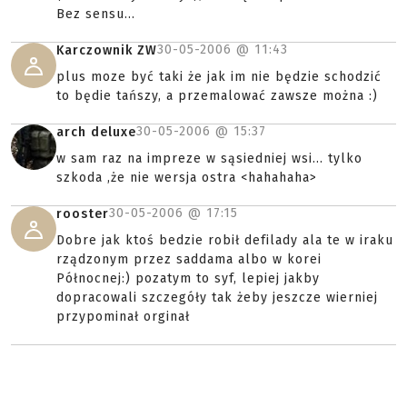
Bez sensu...
30-05-2006 @
11:43
Karczownik ZW
plus moze być taki że jak im nie będzie schodzić
to będie tańszy, a przemalować zawsze można :)
30-05-2006 @
15:37
arch deluxe
w sam raz na impreze w sąsiedniej wsi... tylko
szkoda ,że nie wersja ostra <hahahaha>
30-05-2006 @
17:15
rooster
Dobre jak ktoś bedzie robił defilady ala te w iraku
rządzonym przez saddama albo w korei
Północnej:) pozatym to syf, lepiej jakby
dopracowali szczegóły tak żeby jeszcze wierniej
przypominał orginał