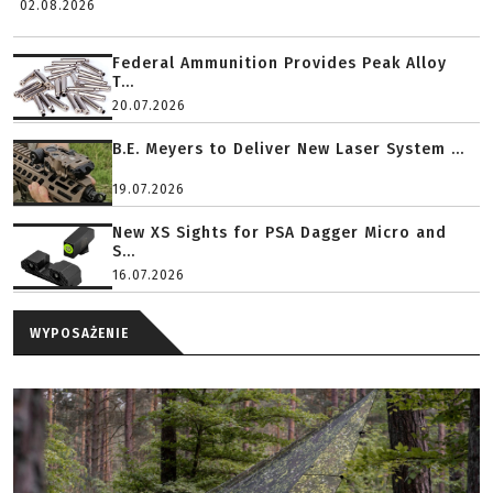
02.08.2026
Federal Ammunition Provides Peak Alloy
T...
20.07.2026
B.E. Meyers to Deliver New Laser System ...
19.07.2026
New XS Sights for PSA Dagger Micro and
S...
16.07.2026
WYPOSAŻENIE