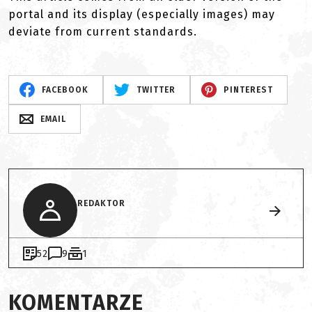
portal and its display (especially images) may
deviate from current standards.
FACEBOOK
TWITTER
PINTEREST
EMAIL
REDAKTOR
52
9
1
KOMENTARZE