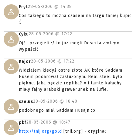
28-05-2006 @
14:38
Fryt
Cos takiego to mozna czasem na targu taniej kupic
;)
28-05-2006 @
17:22
Cyku
Ojć...przegieli :/ to juz mogli Deserta złotego
wypuścić
28-05-2006 @
17:22
Kajor
Widziałem kiedyś ostre złote AK które Saddam
Husein podarował zasłużonym. Real steel było
piękne. Jaka będzie replika? A i tamte kałachy
miały fajny arabski grawerunek na lufie.
28-05-2006 @
18:40
szelus
podobnego mial Saddam Husajn ;p
28-05-2006 @
18:47
pkf
http://tnij.org/gold
[tnij.org] - oryginał