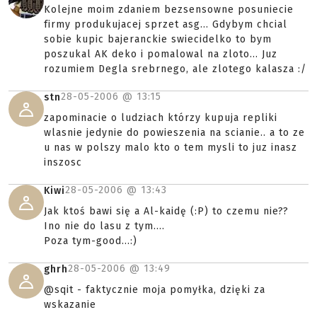
Kolejne moim zdaniem bezsensowne posuniecie
firmy produkujacej sprzet asg... Gdybym chcial
sobie kupic bajeranckie swiecidelko to bym
poszukal AK deko i pomalowal na zloto... Juz
rozumiem Degla srebrnego, ale zlotego kalasza :/
28-05-2006 @
13:15
stn
zapominacie o ludziach którzy kupuja repliki
wlasnie jedynie do powieszenia na scianie.. a to ze
u nas w polszy malo kto o tem mysli to juz inasz
inszosc
28-05-2006 @
13:43
Kiwi
Jak ktoś bawi się a Al-kaidę (:P) to czemu nie??
Ino nie do lasu z tym....
Poza tym-good...:)
28-05-2006 @
13:49
ghrh
@sqit - faktycznie moja pomyłka, dzięki za
wskazanie