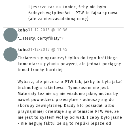
I jeszcze raz na koniec, żeby nie było
żadnych wątpliwości - PTW to fajna sprawa.
(ale za nieuzasadnioną cenę)
31-12-2013 @
10:36
koho
"...atesty, certyfikaty"?
31-12-2013 @
11:45
koho
Chciałem się ograniczyć tylko do tego krótkiego
komentarza-pytania powyżej, ale jednak pociągnę
temat trochę bardziej.
Wybacz, ale piszesz o PTW tak, jakby to była jakaś
technologia rakietowa... Tymczasem nie jest.
Materiały też nie są nie wiadomo jakie, można by
nawet powiedzieć przeciętne - odnoszę się do
skorupy zewnętrznej. Każdy kto posiadał, albo
przynajmniej orientuje się w temacie PTW wie, że
nie jest to system wolny od wad. I żeby było jasne
- nie neguję faktu, że są to repliki lepsze od