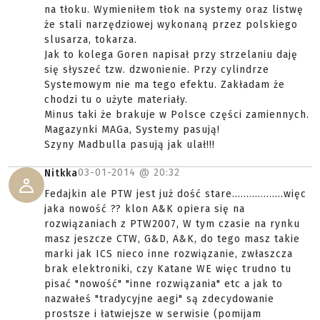
na tłoku. Wymieniłem tłok na systemy oraz listwę
że stali narzędziowej wykonaną przez polskiego
slusarza, tokarza.
Jak to kolega Goren napisał przy strzelaniu daję
się słyszeć tzw. dzwonienie. Przy cylindrze
Systemowym nie ma tego efektu. Zakładam że
chodzi tu o użyte materiały.
Minus taki że brakuje w Polsce części zamiennych.
Magazynki MAGa, Systemy pasują!
Szyny Madbulla pasują jak ulał!!!
03-01-2014 @
20:32
Nitkka
Fedajkin ale PTW jest już dość stare..................więc
jaka nowość ?? klon A&K opiera się na
rozwiązaniach z PTW2007, W tym czasie na rynku
masz jeszcze CTW, G&D, A&K, do tego masz takie
marki jak ICS nieco inne rozwiązanie, zwłaszcza
brak elektroniki, czy Katane WE więc trudno tu
pisać "nowość" "inne rozwiązania" etc a jak to
nazwałeś "tradycyjne aegi" są zdecydowanie
prostsze i łatwiejsze w serwisie (pomijam