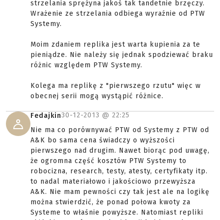
strzelania sprężyna jakoś tak tandetnie brzęczy.
Wrażenie ze strzelania odbiega wyraźnie od PTW
Systemy.
Moim zdaniem replika jest warta kupienia za te
pieniądze. Nie należy się jednak spodziewać braku
różnic względem PTW Systemy.
Kolega ma replikę z "pierwszego rzutu" więc w
obecnej serii mogą wystąpić różnice.
30-12-2013 @
22:25
Fedajkin
Nie ma co porównywać PTW od Systemy z PTW od
A&K bo sama cena świadczy o wyższości
pierwszego nad drugim. Nawet biorąc pod uwagę,
że ogromna część kosztów PTW Systemy to
robocizna, research, testy, atesty, certyfikaty itp.
to nadal materiałowo i jakościowo przewyższa
A&K. Nie mam pewności czy tak jest ale na logikę
można stwierdzić, że ponad połowa kwoty za
Systeme to właśnie powyższe. Natomiast repliki