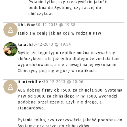
Pytanie tylko, czy rzeczywiście jakość
podobna do Systemy, czy raczej do
chińczyków.
30-12-2013 @
19:38
Obi-Wan
Tanio się cenią jak na coś w rodzaju PTW
30-12-2013 @
19:54
kalach
Myślę, że tego typu replike można nazywać się
chińczykiem, ale już tylko dlatego że została tam
wypordukowania, a nie z uwagi na jej wykonanie.
Chińczycy pną się w górę w replikach.
30-12-2013 @
20:06
HunterKiller
AEG dobrej firmy ok 1500, za chinola 500, Systema
PTW od 5000, za chińskiego PTW 1500, wychodzi
podobne przeliczenie. Czyli nie drogo, a
standardowo.
Pytanie tylko, czy rzeczywiście jakość podobna do
Systemy, czy raczej do chińczyków.