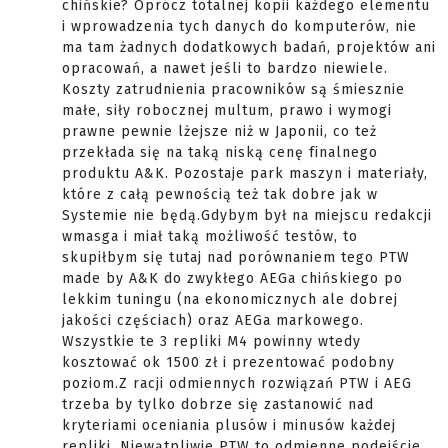
chińskie? Oprócz totalnej kopii każdego elementu
i wprowadzenia tych danych do komputerów, nie
ma tam żadnych dodatkowych badań, projektów ani
opracowań, a nawet jeśli to bardzo niewiele.
Koszty zatrudnienia pracowników są śmiesznie
małe, siły robocznej multum, prawo i wymogi
prawne pewnie lżejsze niż w Japonii, co też
przekłada się na taką niską cenę finalnego
produktu A&K. Pozostaje park maszyn i materiały,
które z całą pewnością też tak dobre jak w
Systemie nie będą.Gdybym był na miejscu redakcji
wmasga i miał taką możliwość testów, to
skupiłbym się tutaj nad porównaniem tego PTW
made by A&K do zwykłego AEGa chińskiego po
lekkim tuningu (na ekonomicznych ale dobrej
jakości częściach) oraz AEGa markowego.
Wszystkie te 3 repliki M4 powinny wtedy
kosztować ok 1500 zł i prezentować podobny
poziom.Z racji odmiennych rozwiązań PTW i AEG
trzeba by tylko dobrze się zastanowić nad
kryteriami oceniania plusów i minusów każdej
repliki. Niewątpliwie PTW to odmienne podejście,