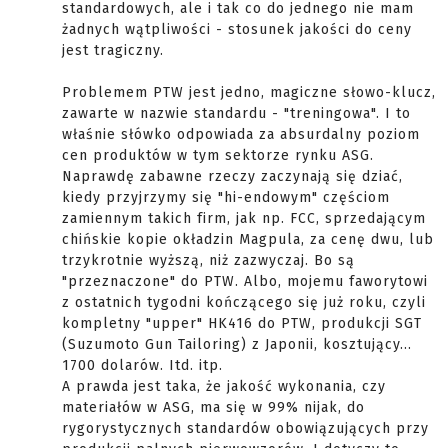
standardowych, ale i tak co do jednego nie mam
żadnych wątpliwości - stosunek jakości do ceny
jest tragiczny.
Problemem PTW jest jedno, magiczne słowo-klucz,
zawarte w nazwie standardu - "treningowa". I to
właśnie słówko odpowiada za absurdalny poziom
cen produktów w tym sektorze rynku ASG.
Naprawdę zabawne rzeczy zaczynają się dziać,
kiedy przyjrzymy się "hi-endowym" częściom
zamiennym takich firm, jak np. FCC, sprzedającym
chińskie kopie okładzin Magpula, za cenę dwu, lub
trzykrotnie wyższą, niż zazwyczaj. Bo są
"przeznaczone" do PTW. Albo, mojemu faworytowi
z ostatnich tygodni kończącego się już roku, czyli
kompletny "upper" HK416 do PTW, produkcji SGT
(Suzumoto Gun Tailoring) z Japonii, kosztujący...
1700 dolarów. Itd. itp.
A prawda jest taka, że jakość wykonania, czy
materiałów w ASG, ma się w 99% nijak, do
rygorystycznych standardów obowiązujących przy