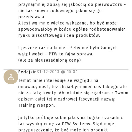
przynajmniej zbliżą się jakością do pierwowzoru -
nie tak znowu cudownego, jakim się go
przedstawia.
A jest wg mnie wielce wskazane, bo być może
spowodowałoby w końcu ogólne "odbetonowanie"
rynku airsosftowego i cen produktów.
I jeszcze raz na koniec, żeby nie było żadnych
wątpliwości - PTW to fajna sprawa.
(ale za nieuzasadnioną cenę)
31-12-2013 @
15:04
Fedajkin
Temat mnie interesuje ze względu na
innowacyjność, też chciałbym mieć coś takiego ale
nie za taką kwotę. Absolutnie się zgadzam z Twoim
opisem całej tej niezdrowej fascynacji nazwą:
Training Weapon.
Ja tylko próbuje sobie jakoś na logikę uzasadnić
tak wysoką cenę za PTW Systemy. Stąd moje
przypuszczenie, że być może ich produkt