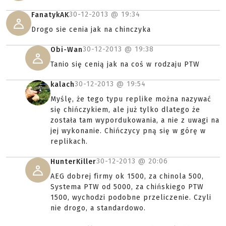
30-12-2013 @
19:34
FanatykAK
Drogo sie cenia jak na chinczyka
30-12-2013 @
19:38
Obi-Wan
Tanio się cenią jak na coś w rodzaju PTW
30-12-2013 @
19:54
kalach
Myślę, że tego typu replike można nazywać
się chińczykiem, ale już tylko dlatego że
została tam wypordukowania, a nie z uwagi na
jej wykonanie. Chińczycy pną się w górę w
replikach.
30-12-2013 @
20:06
HunterKiller
AEG dobrej firmy ok 1500, za chinola 500,
Systema PTW od 5000, za chińskiego PTW
1500, wychodzi podobne przeliczenie. Czyli
nie drogo, a standardowo.