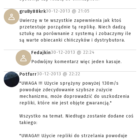
30-12-2013 @
21:05
gruBy88krk
Uwierzę w te wszystkie zapewnienia jak ktoś
przetestuje porządnie tą replikę. Niech dadzą
sztukę na porównanie z systemą i zobaczymy ile
są warte obiecanki chińczyków i dystrybutora.
30-12-2013 @
22:24
Fedajkin
Podwójny komentarz więc jeden kasuje.
30-12-2013 @
22:22
Potfurr
"UWAGA !!! Użycie sprężyny powyżej 130m/s
powoduje zdecydowanie szybsze zużycie
mechanizmu, może doprowadzić do uszkodzenia
repliki, które nie jest objęte gwarancją."
Wszystko na temat. Niedługo zostanie dodane coś
takiego:
"UWAGA!! Użycie repliki do strzelania powoduje