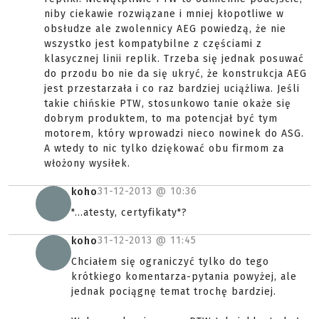
niby ciekawie rozwiązane i mniej kłopotliwe w
obsłudze ale zwolennicy AEG powiedzą, że nie
wszystko jest kompatybilne z częściami z
klasycznej linii replik. Trzeba się jednak posuwać
do przodu bo nie da się ukryć, że konstrukcja AEG
jest przestarzała i co raz bardziej uciążliwa. Jeśli
takie chińskie PTW, stosunkowo tanie okaże się
dobrym produktem, to ma potencjał być tym
motorem, który wprowadzi nieco nowinek do ASG.
A wtedy to nic tylko dziękować obu firmom za
włożony wysiłek.
31-12-2013 @
10:36
koho
"...atesty, certyfikaty"?
31-12-2013 @
11:45
koho
Chciałem się ograniczyć tylko do tego
krótkiego komentarza-pytania powyżej, ale
jednak pociągnę temat trochę bardziej.