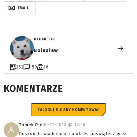
EMAIL
REDAKTOR
Bolesław
252
159
16
KOMENTARZE
ZALOGUJ SIĘ ABY KOMENTOWAĆ
30-12-2013 @
17:26
Tomek P-ń
Doskonała wiadomość na okres poświąteczny. :>