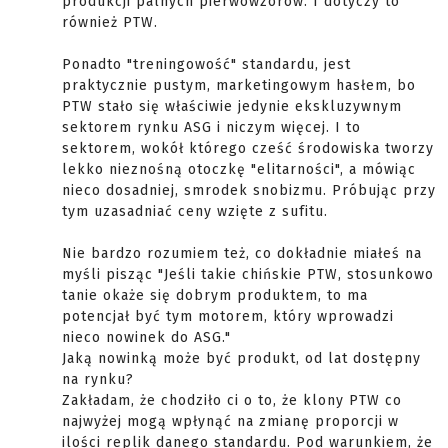
produkcji palnych pierwowzorów. I dotyczy to
również PTW.
Ponadto "treningowość" standardu, jest
praktycznie pustym, marketingowym hasłem, bo
PTW stało się właściwie jedynie ekskluzywnym
sektorem rynku ASG i niczym więcej. I to
sektorem, wokół którego cześć środowiska tworzy
lekko nieznośną otoczkę "elitarności", a mówiąc
nieco dosadniej, smrodek snobizmu. Próbując przy
tym uzasadniać ceny wzięte z sufitu.
Nie bardzo rozumiem też, co dokładnie miałeś na
myśli pisząc "Jeśli takie chińskie PTW, stosunkowo
tanie okaże się dobrym produktem, to ma
potencjał być tym motorem, który wprowadzi
nieco nowinek do ASG."
Jaką nowinką może być produkt, od lat dostępny
na rynku?
Zakładam, że chodziło ci o to, że klony PTW co
najwyżej mogą wpłynąć na zmianę proporcji w
ilości replik danego standardu. Pod warunkiem, że