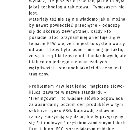
Wybacz, ale piszesz o PTW tak, jakby to była
jakaś technologia rakietowa... Tymczasem nie
jest.
Materiały też nie są nie wiadomo jakie, można
by nawet powiedzieć przeciętne - odnoszę
się do skorupy zewnętrznej. Każdy kto
posiadał, albo przynajmniej orientuje się w
temacie PTW wie, że nie jest to system wolny
od wad. I żeby było jasne - nie neguję faktu,
że są to repliki lepsze od standardowych, ale
i tak co do jednego nie mam żadnych
wątpliwości - stosunek jakości do ceny jest
tragiczny.
Problemem PTW jest jedno, magiczne słowo-
klucz, zawarte w nazwie standardu -
"treningowa". I to właśnie słówko odpowiada
za absurdalny poziom cen produktów w tym
sektorze rynku ASG. Naprawdę zabawne
rzeczy zaczynają się dziać, kiedy przyjrzymy
się "hi-endowym" częściom zamiennym takich
firm, jak np. FCC, sprzedającym chińskie