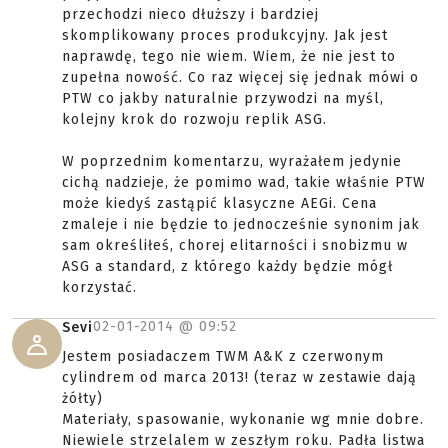
przechodzi nieco dłuższy i bardziej
skomplikowany proces produkcyjny. Jak jest
naprawdę, tego nie wiem. Wiem, że nie jest to
zupełna nowość. Co raz więcej się jednak mówi o
PTW co jakby naturalnie przywodzi na myśl,
kolejny krok do rozwoju replik ASG.
W poprzednim komentarzu, wyrażałem jedynie
cichą nadzieje, że pomimo wad, takie właśnie PTW
może kiedyś zastąpić klasyczne AEGi. Cena
zmaleje i nie będzie to jednocześnie synonim jak
sam określiłeś, chorej elitarności i snobizmu w
ASG a standard, z którego każdy będzie mógł
korzystać.
02-01-2014 @
09:52
Sevi
Jestem posiadaczem TWM A&K z czerwonym
cylindrem od marca 2013! (teraz w zestawie dają
żółty)
Materiały, spasowanie, wykonanie wg mnie dobre.
Niewiele strzelalem w zeszłym roku. Padła listwa