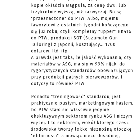
kopie okładzin Magpula, za cenę dwu, lub
trzykrotnie wyższą, niż zazwyczaj. Bo są
"przeznaczone" do PTW. Albo, mojemu
faworytowi z ostatnich tygodni kończącego
się już roku, czyli kompletny "upper" HK416
do PTW, produkcji SGT (Suzumoto Gun
Tailoring) z Japonii, kosztujący... 1700
dolarów. Itd. itp.
A prawda jest taka, że jakość wykonania, czy
materiałów w ASG, ma się w 99% nijak, do
rygorystycznych standardów obowiązujących
przy produkcji palnych pierwowzorów. I
dotyczy to również PTW.
Ponadto "treningowość" standardu, jest
praktycznie pustym, marketingowym hasłem,
bo PTW stało się właściwie jedynie
ekskluzywnym sektorem rynku ASG i niczym
więcej. I to sektorem, wokół którego cześć
środowiska tworzy lekko nieznośną otoczkę
"elitarności", a mówiąc nieco dosadniej,