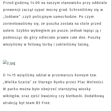
Przed godziną 14.00 na naszym stanowisku przy oddziale
prewencji zaczął sypać mocny grad. Schroniliśmy się w
„lodówie” ,czyli policyjnym samochodzie. Po czym
zorientowaliśmy się, że puszka została na stole przed
autem. Szybko wybiegłem po pusze, jednak łapiąc ją i
podnosząc do góry odleciało prawie całe dno. Puszkę
włożyliśmy w foliową torbę i zakleiliśmy taśmą.
O 14.15 wzięliśmy udział w przemarszu konnym tzw.
„Wielka Szarża” ze Starego Rynku przez Plac Wolności.
W parku można było obejrzeć starożytną wioskę
wikingów, oraz zjeść kwaśnicę czy kiełbaski. Dodatkową
atrakcją był team B3 Free.