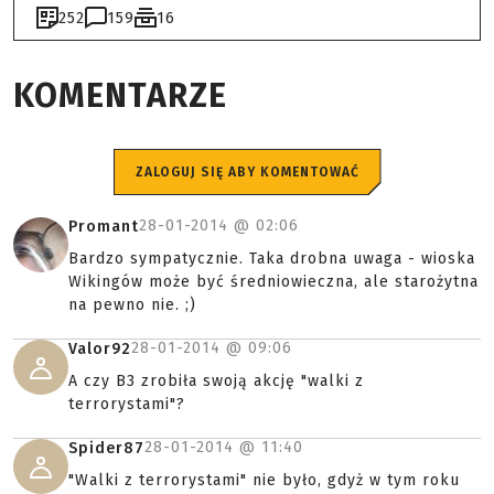
252
159
16
KOMENTARZE
ZALOGUJ SIĘ ABY KOMENTOWAĆ
28-01-2014 @
02:06
Promant
Bardzo sympatycznie. Taka drobna uwaga - wioska
Wikingów może być średniowieczna, ale starożytna
na pewno nie. ;)
28-01-2014 @
09:06
Valor92
A czy B3 zrobiła swoją akcję "walki z
terrorystami"?
28-01-2014 @
11:40
Spider87
"Walki z terrorystami" nie było, gdyż w tym roku