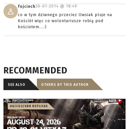
30-01-2014 @
18:49
fojciech
co w tym dziwnego przeciez Owsiak pluje na
Kościół więc co wolontariusze robią pod
kościołem....:)
RECOMMENDED
SEE ALSO
OTHERS BY THIS AUTHOR
GG/CO2/GBB REPLICAS