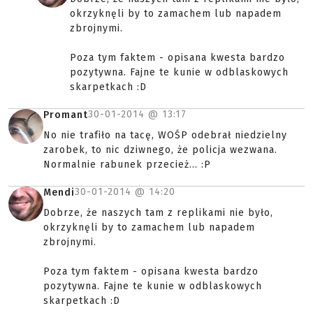
okrzyknęli by to zamachem lub napadem
zbrojnymi.
Poza tym faktem - opisana kwesta bardzo
pozytywna. Fajne te kunie w odblaskowych
skarpetkach :D
30-01-2014 @
13:17
Promant
No nie trafiło na tacę, WOŚP odebrał niedzielny
zarobek, to nic dziwnego, że policja wezwana.
Normalnie rabunek przecież... :P
30-01-2014 @
14:20
Mendi
Dobrze, że naszych tam z replikami nie było,
okrzyknęli by to zamachem lub napadem
zbrojnymi.
Poza tym faktem - opisana kwesta bardzo
pozytywna. Fajne te kunie w odblaskowych
skarpetkach :D