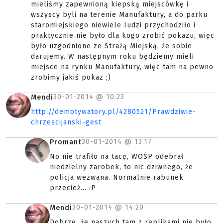
mieliśmy zapewnioną kiepską miejscówkę i
wszyscy byli na terenie Manufaktury, a do parku
staromiejskiego niewiele ludzi przychodziło i
praktycznie nie było dla kogo zrobić pokazu, więc
było uzgodnione ze Strażą Miejską, że sobie
darujemy. W następnym roku będziemy mieli
miejsce na rynku Manufaktury, więc tam na pewno
zrobimy jakiś pokaz ;)
30-01-2014 @
10:23
Mendi
http://demotywatory.pl/4280521/Prawdziwie-
chrzescijanski-gest
30-01-2014 @
13:17
Promant
No nie trafiło na tacę, WOŚP odebrał
niedzielny zarobek, to nic dziwnego, że
policja wezwana. Normalnie rabunek
przecież... :P
30-01-2014 @
14:20
Mendi
Dobrze, że naszych tam z replikami nie było,