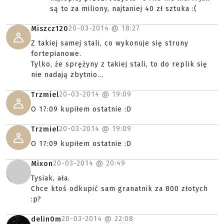
są to za miliony, najtaniej 40 zł sztuka :(
20-03-2014 @
18:27
Miszcz120
Z takiej samej stali, co wykonuje się struny
fortepianowe.
Tylko, że sprężyny z takiej stali, to do replik się
nie nadają zbytnio...
20-03-2014 @
19:09
Trzmiel
O 17:09 kupiłem ostatnie :D
20-03-2014 @
19:09
Trzmiel
O 17:09 kupiłem ostatnie :D
20-03-2014 @
20:49
Mixon
Tysiak, ała.
Chce ktoś odkupić sam granatnik za 800 złotych
:p?
20-03-2014 @
22:08
delin0m