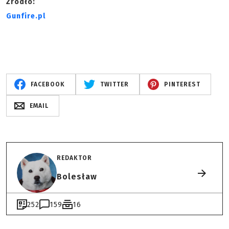
Źródło:
Gunfire.pl
FACEBOOK
TWITTER
PINTEREST
EMAIL
REDAKTOR
Bolesław
252
159
16