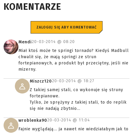
KOMENTARZE
ZALOGUJ SIĘ ABY KOMENTOWAĆ
20-03-2014 @
08:20
Mendi
Miał ktoś może te springi tornado? Kiedyś Madbull
chwalił się, że mają springi ze strun
fortepianowych, a produkt był przeciętny, jeśli nie
mizerny.
20-03-2014 @
18:27
Miszcz120
Z takiej samej stali, co wykonuje się struny
fortepianowe.
Tylko, że sprężyny z takiej stali, to do replik
się nie nadają zbytnio...
20-03-2014 @
11:04
wroblenka90
Fajnie wyglądają... ja nawet nie wiedziałabym jak to