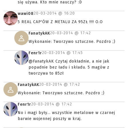
się używa. Kto mnie nauczy? :D
20-03-2014 @
16:20
wawi08
5 REAL CAP'ÓW Z METALU ZA 95ZŁ !!!! O.O
20-03-2014 @
17:42
FanatykAK
Wykonanie: Tworzywo sztuczne. Pozdro ;)
20-03-2014 @
17:45
Fenr1r
@FanatykAK Czytaj dokładnie, a nie jak
popadnie bez ładu i składu. 5 magów z
tworzywa to 85zł
20-03-2014 @
17:42
FanatykAK
Wykonanie: Tworzywo sztuczne. Pozdro ;)
20-03-2014 @
17:42
Fenr1r
No i magi były... wszystkie metalowe w czarnej
barwie wojennej poszły w kraj.