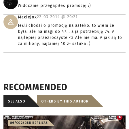
Widocznie przegapiłeś promocję :)
22-03-2014 @
20:27
Maciejox
Jeśli chodzi o promocję na azteko, to wiem że
była, ale na magi do 47... a ja potrzebuję 74. A
najlepiej przezroczyste <3 Ale nie ma. A jak są to
za miliony, najtaniej 40 zł sztuka :(
RECOMMENDED
SEE ALSO
OTHERS BY THIS AUTHOR
GG/CO2/GBB REPLICAS