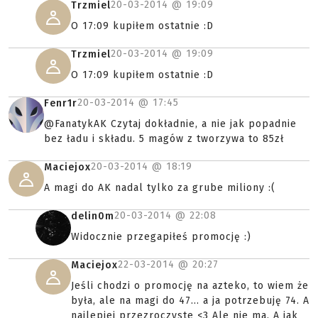
20-03-2014 @
19:09
Trzmiel
O 17:09 kupiłem ostatnie :D
20-03-2014 @
19:09
Trzmiel
O 17:09 kupiłem ostatnie :D
20-03-2014 @
17:45
Fenr1r
@FanatykAK Czytaj dokładnie, a nie jak popadnie
bez ładu i składu. 5 magów z tworzywa to 85zł
20-03-2014 @
18:19
Maciejox
A magi do AK nadal tylko za grube miliony :(
20-03-2014 @
22:08
delin0m
Widocznie przegapiłeś promocję :)
22-03-2014 @
20:27
Maciejox
Jeśli chodzi o promocję na azteko, to wiem że
była, ale na magi do 47... a ja potrzebuję 74. A
najlepiej przezroczyste <3 Ale nie ma. A jak