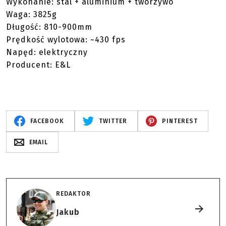
Wykonanie: stal + aluminium + tworzywo
Waga: 3825g
Długość: 810-900mm
Prędkość wylotowa: ~430 fps
Napęd: elektryczny
Producent: E&L
FACEBOOK
TWITTER
PINTEREST
EMAIL
REDAKTOR
Jakub