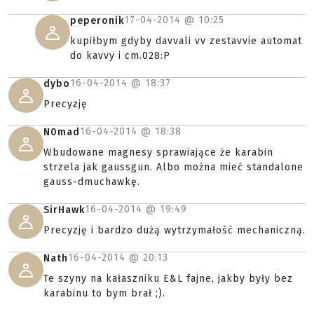
17-04-2014 @
10:25
peperonik
kupiłbym gdyby davvali vv zestavvie automat
do kavvy i cm.028:P
16-04-2014 @
18:37
dybo
Precyzję
16-04-2014 @
18:38
N0mad
Wbudowane magnesy sprawiające że karabin
strzela jak gaussgun. Albo można mieć standalone
gauss-dmuchawkę.
16-04-2014 @
19:49
SirHawk
Precyzję i bardzo dużą wytrzymałość mechaniczną.
16-04-2014 @
20:13
Nath
Te szyny na kałaszniku E&L fajne, jakby były bez
karabinu to bym brał ;).