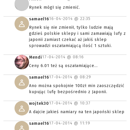
Rynek mógł się zmienić.
16-04-2014 @
22:35
samael16
Rynek się nie zmienił, tylko ludzie mają
gdzieś polskie sklepy i sami zamawiają lufy z
japonii zamiast czekać aż jakiś sklep
sprowadzi oszałamiającą ilość 1 sztuki.
17-04-2014 @
08:16
Mendi
Ceny 6.01 też są oszałamiające...
17-04-2014 @
08:29
samael16
Ano można spokojnie 100zł min zaoszczędzić
kupując lufę bezpośrednio z Japonii.
17-04-2014 @
10:37
wojtek30
A dajcie jakieś namiary na ten japoński sklep
17-04-2014 @
11:19
samael16