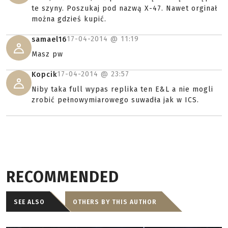
te szyny. Poszukaj pod nazwą X-47. Nawet orginał
można gdzieś kupić.
17-04-2014 @
11:19
samael16
Masz pw
17-04-2014 @
23:57
Kopcik
Niby taka full wypas replika ten E&L a nie mogli
zrobić pełnowymiarowego suwadła jak w ICS.
RECOMMENDED
SEE ALSO
OTHERS BY THIS AUTHOR