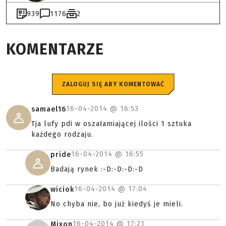
939
1176
2
KOMENTARZE
ZALOGUJ SIĘ ABY KOMENTOWAĆ
16-04-2014 @
16:53
samael16
Tja lufy pdi w oszałamiającej ilości 1 sztuka
każdego rodzaju.
16-04-2014 @
16:55
pride
Badają rynek :-D:-D:-D:-D
16-04-2014 @
17:04
wiciok
No chyba nie, bo już kiedyś je mieli.
16-04-2014 @
17:21
Mixon