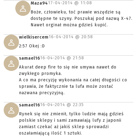
17-04-2014 @
11:08
Maza94
Boże, człowieku, toć prawie wszędzie są
dostępne te szyny. Poszukaj pod nazwą X-47.
Nawet orginał można gdzieś kupić.
16-04-2014 @
20:58
wielkisercem
2:57 Okej :D
16-04-2014 @
21:58
samael16
Akurat deep fire to się nie umywa nawet do
zwykłego promyka.
A co ma precyzję wykonania na całej długości co
sprawia, że faktycznie ta lufa może zostać
nazwana precyzyjną.
16-04-2014 @
22:35
samael16
Rynek się nie zmienił, tylko ludzie mają gdzieś
polskie sklepy i sami zamawiają lufy z japonii
zamiast czekać aż jakiś sklep sprowadzi
oszałamiającą ilość 1 sztuki.