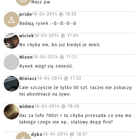
Masz pw
16-04-2014 @
16:55
pride
Badają rynek :-D:-D:-D:-D
16-04-2014 @
17:04
wiciok
No chyba nie, bo już kiedyś je mieli.
16-04-2014 @
17:21
Mixon
Rynek mógł się zmienić.
16-04-2014 @
17:32
Winiacz
Całe szczęście że tylko 50 szt. raczej nie zobaczę
tej abominacji na żywo.
16-04-2014 @
18:26
widmo
dac za lufe 700zl + to chyba przesada..co ona ma
takiego czego nie np.. stalowy depp fire?
16-04-2014 @
18:37
dybo