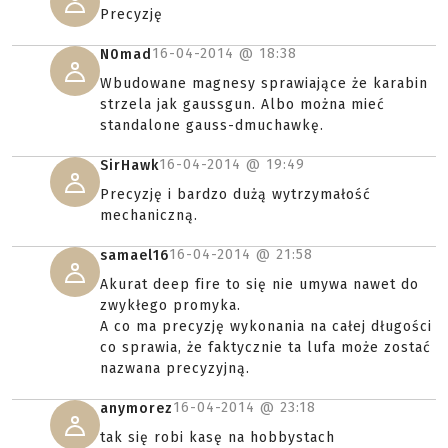
Precyzję
16-04-2014 @
18:38
N0mad
Wbudowane magnesy sprawiające że karabin
strzela jak gaussgun. Albo można mieć
standalone gauss-dmuchawkę.
16-04-2014 @
19:49
SirHawk
Precyzję i bardzo dużą wytrzymałość
mechaniczną.
16-04-2014 @
21:58
samael16
Akurat deep fire to się nie umywa nawet do
zwykłego promyka.
A co ma precyzję wykonania na całej długości
co sprawia, że faktycznie ta lufa może zostać
nazwana precyzyjną.
16-04-2014 @
23:18
anymorez
tak się robi kasę na hobbystach