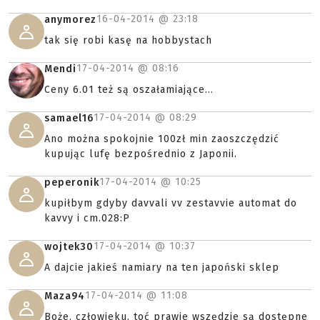
16-04-2014 @
23:18
anymorez
tak się robi kasę na hobbystach
17-04-2014 @
08:16
Mendi
Ceny 6.01 też są oszałamiające...
17-04-2014 @
08:29
samael16
Ano można spokojnie 100zł min zaoszczędzić
kupując lufę bezpośrednio z Japonii.
17-04-2014 @
10:25
peperonik
kupiłbym gdyby davvali vv zestavvie automat do
kavvy i cm.028:P
17-04-2014 @
10:37
wojtek30
A dajcie jakieś namiary na ten japoński sklep
17-04-2014 @
11:08
Maza94
Boże, człowieku, toć prawie wszędzie są dostępne