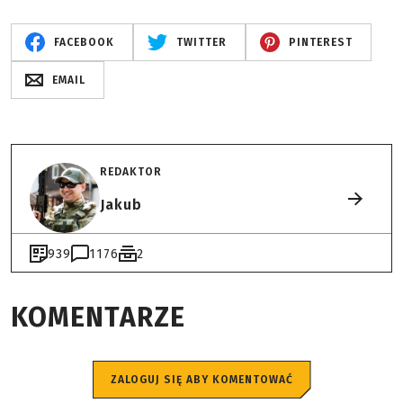
FACEBOOK
TWITTER
PINTEREST
EMAIL
REDAKTOR
Jakub
939
1176
2
KOMENTARZE
ZALOGUJ SIĘ ABY KOMENTOWAĆ