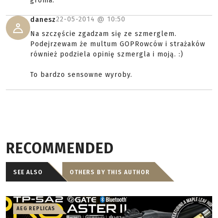
groma.
22-05-2014 @
10:50
danesz
Na szczęście zgadzam się ze szmerglem.
Podejrzewam że multum GOPRowców i strażaków
również podziela opinię szmergla i moją. :)
To bardzo sensowne wyroby.
RECOMMENDED
SEE ALSO
OTHERS BY THIS AUTHOR
AEG REPLICAS