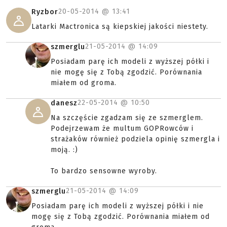
20-05-2014 @
13:41
Ryzbor
Latarki Mactronica są kiepskiej jakości niestety.
21-05-2014 @
14:09
szmerglu
Posiadam parę ich modeli z wyższej półki i
nie mogę się z Tobą zgodzić. Porównania
miałem od groma.
22-05-2014 @
10:50
danesz
Na szczęście zgadzam się ze szmerglem.
Podejrzewam że multum GOPRowców i
strażaków również podziela opinię szmergla i
moją. :)
To bardzo sensowne wyroby.
21-05-2014 @
14:09
szmerglu
Posiadam parę ich modeli z wyższej półki i nie
mogę się z Tobą zgodzić. Porównania miałem od