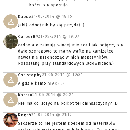
końcu się spełniło.
21-05-2014 @
18:15
Kapso
Jakiś odnośnik by się przydał ;)
21-05-2014 @
19:07
CerberBP
Ładne ale zajmują więcej miejsca i jak połączy się
dwie szeregowo to mamy wafle na kamizelce
nawet nie przenosząc w nich magazynków.
Pozostanę przy standardowych ładownicach:)
21-05-2014 @
19:31
Christophy
A gdzie kamo ATAK? :<
21-05-2014 @
20:24
Karczu
Nie ma co liczyć na bojkot tej chińszczyzny? :D
21-05-2014 @
21:17
Rogaś
Szczerze to nie jestem specem od materiałów
użytych do wykonania tych ładownic. Co tu dużo