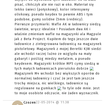
pisać, chińczyk ale nie razi w oko. Materiał się
lekko świeci (połyskowy), kolor intensywny
olivkowy, pseudo keydex to pewnie ABS i tym
podobne, gumy solidne (5mm średnicy).
Pierwsze przymiarki. Wafle AK w ładownicy siedzą
świetnie, wręcz idealnie ! Posiadam dwa AK i
właśnie zmieniam wafle na magazynki ala Magpule
jak z Beta Project. Kupiłem do tego jeszcze dwie
ładownice z zintegrowana ładownicą na magazynek
pistoletowy. Magazynek z mojej Beretki KJW siedzi
ale wchodzi raczej luźno ze względu na mały
gabaryt i poślizg miedzy metalem, a pseudo
keydexem. Magazynki krótkie MP5 cymy siedzą w
tych małych ładownicach pieruńsko dobrze
Magazynek M4 wchodzi bez większych oporów do
normalnej ładownicy i czuć że jest tam jeszcze
trochę miejsca, nic wielkiego, ładownice są
regulowane na gumkach
To tyle ode mnie. Jest
to moje osobiste odczucie, nie żaden wyznacznik.
22-05-2014 @
11:38
Czozen