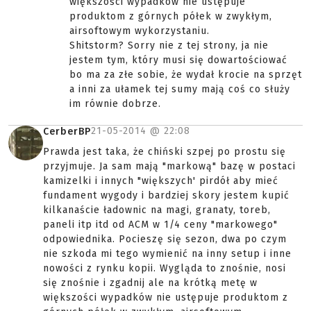
większości wypadków nie ustępuje
produktom z górnych półek w zwykłym,
airsoftowym wykorzystaniu.
Shitstorm? Sorry nie z tej strony, ja nie
jestem tym, który musi się dowartościować
bo ma za złe sobie, że wydał krocie na sprzęt
a inni za ułamek tej sumy mają coś co służy
im równie dobrze.
21-05-2014 @
22:08
CerberBP
Prawda jest taka, że chiński szpej po prostu się
przyjmuje. Ja sam mają "markową" bazę w postaci
kamizelki i innych "większych' pirdół aby mieć
fundament wygody i bardziej skory jestem kupić
kilkanaście ładownic na magi, granaty, toreb,
paneli itp itd od ACM w 1/4 ceny "markowego"
odpowiednika. Pocieszę się sezon, dwa po czym
nie szkoda mi tego wymienić na inny setup i inne
nowości z rynku kopii. Wygląda to znośnie, nosi
się znośnie i zgadnij ale na krótką metę w
większości wypadków nie ustępuje produktom z