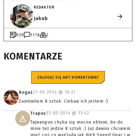
REDAKTOR
Jakub
939
1176
2
KOMENTARZE
ZALOGUJ SIĘ ABY KOMENTOWAĆ
21-05-2014 @
16:27
Rogaś
Zamówiłem 8 sztuk. Ciekaw ich jestem :)
23-05-2014 @
13:42
Trapez
Tajwangun chyba się mocno obłowi, bo do
mnie też jedzie 8 sztuk :) Już dawno chciałem
mieć coś co wygląda jak High Speed Gear i w