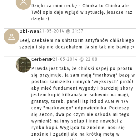
Dzięki za mini reckę - Chinka to Chinka ale
Twój opis daje wgląd w sytuację, jeszcze raz
dzięki :)
21-05-2014 @
21:37
Obi-Wan
Eeej, czekałem na shitstorm antyfanów chińskiego
szpeju i się nie doczekałem. Ja się tak nie bawię ;<
21-05-2014 @
22:08
CerberBP
Prawda jest taka, że chiński szpej po prostu
się przyjmuje. Ja sam mają "markową" bazę w
postaci kamizelki i innych "większych' pirdół
aby mieć fundament wygody i bardziej skory
jestem kupić kilkanaście ładownic na magi,
granaty, toreb, paneli itp itd od ACM w 1/4
ceny "markowego" odpowiednika. Pocieszę
się sezon, dwa po czym nie szkoda mi tego
wymienić na inny setup i inne nowości z
rynku kopii. Wygląda to znośnie, nosi się
znośnie i zgadnij ale na krótką metę w