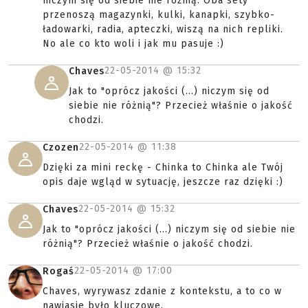
niczym się od siebie nie różnią. Oba sety
przenoszą magazynki, kulki, kanapki, szybko-
ładowarki, radia, apteczki, wiszą na nich repliki.
No ale co kto woli i jak mu pasuje :)
22-05-2014 @
15:32
Chaves
Jak to "oprócz jakości (...) niczym się od
siebie nie różnią"? Przecież właśnie o jakość
chodzi.
22-05-2014 @
11:38
Czozen
Dzięki za mini reckę - Chinka to Chinka ale Twój
opis daje wgląd w sytuację, jeszcze raz dzięki :)
22-05-2014 @
15:32
Chaves
Jak to "oprócz jakości (...) niczym się od siebie nie
różnią"? Przecież właśnie o jakość chodzi.
22-05-2014 @
17:00
Rogaś
Chaves, wyrywasz zdanie z kontekstu, a to co w
nawiasie było kluczowe.