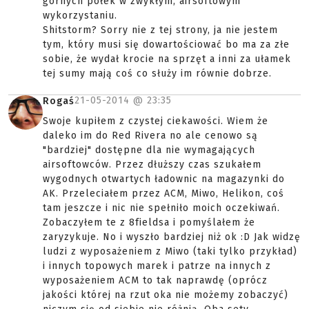
górnych półek w zwykłym, airsoftowym
wykorzystaniu.
Shitstorm? Sorry nie z tej strony, ja nie jestem
tym, który musi się dowartościować bo ma za złe
sobie, że wydał krocie na sprzęt a inni za ułamek
tej sumy mają coś co służy im równie dobrze.
21-05-2014 @
23:35
Rogaś
Swoje kupiłem z czystej ciekawości. Wiem że
daleko im do Red Rivera no ale cenowo są
"bardziej" dostępne dla nie wymagających
airsoftowców. Przez dłuższy czas szukałem
wygodnych otwartych ładownic na magazynki do
AK. Przeleciałem przez ACM, Miwo, Helikon, coś
tam jeszcze i nic nie spełniło moich oczekiwań.
Zobaczyłem te z 8fieldsa i pomyślałem że
zaryzykuje. No i wyszło bardziej niż ok :D Jak widzę
ludzi z wyposażeniem z Miwo (taki tylko przykład)
i innych topowych marek i patrze na innych z
wyposażeniem ACM to tak naprawdę (oprócz
jakości której na rzut oka nie możemy zobaczyć)