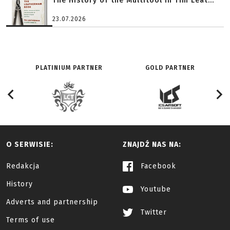
The History of the Multitool in Tim Leat...
23.07.2026
PLATINIUM PARTNER
GOLD PARTNER
O SERWISIE:
ZNAJDŹ NAS NA:
Redakcja
Facebook
History
Youtube
Adverts and partnership
Twitter
Terms of use