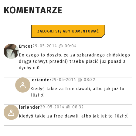
KOMENTARZE
ZALOGUJ SIĘ ABY KOMENTOWAĆ
29-05-2014 @
00:04
Emcet
Do czego to doszło, że za szkaradnego chińskiego
drąga (chwyt przedni) trzeba płacić już ponad 3
dychy o.0
29-05-2014 @
08:32
leriander
Kiedyś takie za free dawali, albo jak już to
10zł :(
29-05-2014 @
08:32
leriander
Kiedyś takie za free dawali, albo jak już to 10zł :(