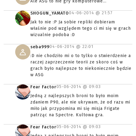
Ale ASG to nie gry komputerowe...
04-06-2014 @
21:57
SHOGUN_YAMATO
Jak to nie :P Ja sobie repliki dobieram
właśnie pod względem tego ci mi się w grach
wizualnie podoba :D
04-06-2014 @
22:01
seba999
:D nie chodziło mi o to tylko o stwierdzenie a
raczej zaprzeczenie teorii ze skoro coś w
grach było najlepsze to niekoniecznie będzie
w ASG
05-06-2014 @
09:03
Fear Factor
Jedną z najlepszych broni to było moim
zdaniem P90, ale nie ukrywam, że od razu mi
miło jak przypomina mi się misja Frigate
patrząc na Spectre. Kultowa gra.
05-06-2014 @
09:03
Fear Factor
Jedną z najlepszych broni to było moim