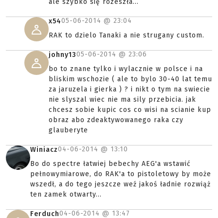
ale szybko się rozeszła...
05-06-2014 @
23:04
x54
RAK to dzielo Tanaki a nie strugany custom.
05-06-2014 @
23:06
johny13
bo to znane tylko i wylacznie w polsce i na
bliskim wschozie ( ale to bylo 30-40 lat temu
za jaruzela i gierka ) ? i nikt o tym na swiecie
nie slyszal wiec nie ma sily przebicia. jak
chcesz sobie kupic cos co wisi na scianie kup
obraz abo zdeaktywowanego raka czy
glauberyte
04-06-2014 @
13:10
Winiacz
Bo do spectre łatwiej bebechy AEG'a wstawić
pełnowymiarowe, do RAK'a to pistoletowy by może
wszedł, a do tego jeszcze weź jakoś ładnie rozwiąż
ten zamek otwarty...
04-06-2014 @
13:47
Ferduch