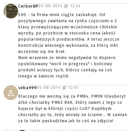
04-06-2014 @
12:34
CerberBP
SHS - ta firma mnie ciągle zaskakuje. Od
pozytywnego zawitania na rynku częściami o 2
klasy przewyższającymi wcześniejsze chińskie
wyroby, po przebicie w stosunku cena-jakość
popularniejszych producentów. A teraz jeszcze
konstrukcja własnego wykonania, za którą nikt
wcześniej się nie brał.
Mam wrażenie że mimo negatywów to dopiero
opublikowany "work in progress" i końcowy
produkt ucieszy tych, którzy czekają na coś
innego w świecie replik.
04-06-2014 @
12:41
seba999
Dlaczego nie wezmą się za PM84, PM98 Glauberyt
albo chociażby PM63 RAK, który nawet z tego co
kojarze był w którejś części CoD? Kupiłbym
chociażby po to, żeby wisiały na ścianie... W zamian
za to takie paskudztwa jak to coś na zdjęciu!