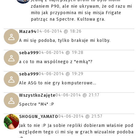
zdaniem P90, ale nie ukrywam, że od razu mi
miło jak przypomina mi się misja Frigate
patrząc na Spectre. Kultowa gra.
04-06-2014 @
18:26
Maza94
A mi się podoba, tylko brakuje mi kolby.
04-06-2014 @
19:28
seba999
a co to ma wspólnego z "emką"?
04-06-2014 @
19:29
seba999
Ale ASG to nie gry komputerowe...
04-06-2014 @
21:17
WszystkoZajęte
Spectre "M4" :P
04-06-2014 @
21:57
SHOGUN_YAMATO
Jak to nie :P Ja sobie repliki dobieram właśnie pod
względem tego ci mi się w grach wizualnie podoba