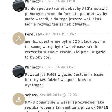
04-06-2014 @
13:10
Winiacz
Bo do spectre łatwiej bebechy AEG'a wstawić
pełnowymiarowe, do RAK'a to pistoletowy by
może wszedł, a do tego jeszcze weź jakoś
ładnie rozwiąż ten zamek otwarty...
04-06-2014 @
13:47
Ferduch
mehh... spectre m4 był w COD black ops i w
tej samej wersji był również nasz rak :D
Wszystko w swoim czasie. Ale pm63 w gazie
to byłoby coś.
04-06-2014 @
13:49
Winiacz
Powstał już PM63 w gazie. Custom na bazie
beretty M9. Gdzieś w japonii ktoś to
wystrugał.
04-06-2014 @
17:03
seba999
PM98 pojawił się w wersji sprężynowej jako
replika rodem z taniemilitaria.pl za ok 50PLN