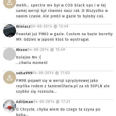
mehh... spectre m4 był w COD black ops i w tej
samej wersji był również nasz rak :D Wszystko w
swoim czasie. Ale pm63 w gazie to byłoby coś.
04-06-2014 @
13:49
Winiacz
Powstał już PM63 w gazie. Custom na bazie beretty
M9. Gdzieś w japonii ktoś to wystrugał.
04-06-2014 @
15:49
Mixon
Kolejne M4 :(
...chwila moment
04-06-2014 @
17:03
seba999
PM98 pojawił się w wersji sprężynowej jako
replika rodem z taniemilitaria.pl za ok 50PLN ale
szybko się rozeszła...
04-06-2014 @
17:21
AdiQman
O Chryste, chyba wiem do czego ta szyna po
boku...