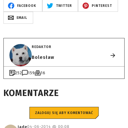
FACEBOOK
TWITTER
PINTEREST
EMAIL
REDAKTOR
Bolesław
252
159
16
KOMENTARZE
ZALOGUJ SIĘ ABY KOMENTOWAĆ
04-06-2014 @
00:08
Jade