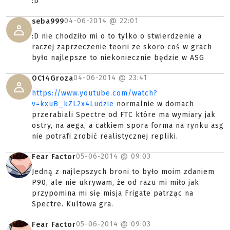
:D
04-06-2014 @
22:01
seba999
:D nie chodziło mi o to tylko o stwierdzenie a
raczej zaprzeczenie teorii ze skoro coś w grach
było najlepsze to niekoniecznie będzie w ASG
04-06-2014 @
23:41
OC14Groza
https://www.youtube.com/watch?
v=kxuB_kZL2x4Ludzie
normalnie w domach
przerabiali Spectre od FTC które ma wymiary jak
ostry, na aega, a całkiem spora forma na rynku asg
nie potrafi zrobić realistycznej repliki.
05-06-2014 @
09:03
Fear Factor
Jedną z najlepszych broni to było moim zdaniem
P90, ale nie ukrywam, że od razu mi miło jak
przypomina mi się misja Frigate patrząc na
Spectre. Kultowa gra.
05-06-2014 @
09:03
Fear Factor