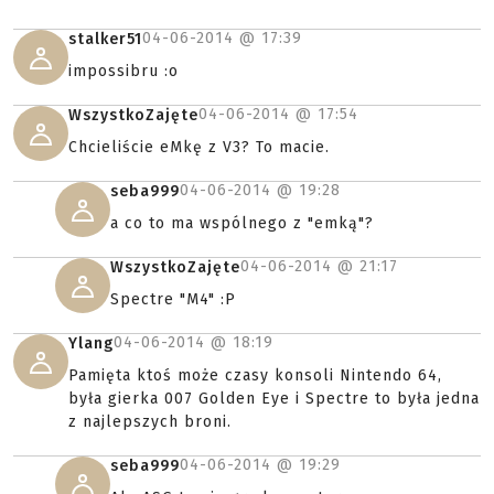
04-06-2014 @
17:39
stalker51
impossibru :o
04-06-2014 @
17:54
WszystkoZajęte
Chcieliście eMkę z V3? To macie.
04-06-2014 @
19:28
seba999
a co to ma wspólnego z "emką"?
04-06-2014 @
21:17
WszystkoZajęte
Spectre "M4" :P
04-06-2014 @
18:19
Ylang
Pamięta ktoś może czasy konsoli Nintendo 64,
była gierka 007 Golden Eye i Spectre to była jedna
z najlepszych broni.
04-06-2014 @
19:29
seba999