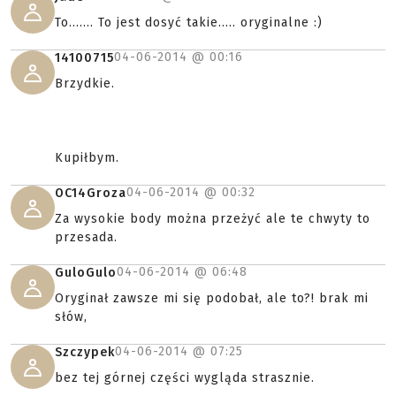
To....... To jest dosyć takie..... oryginalne :)
04-06-2014 @
00:16
14100715
Brzydkie.
Kupiłbym.
04-06-2014 @
00:32
OC14Groza
Za wysokie body można przeżyć ale te chwyty to
przesada.
04-06-2014 @
06:48
GuloGulo
Oryginał zawsze mi się podobał, ale to?! brak mi
słów,
04-06-2014 @
07:25
Szczypek
bez tej górnej części wygląda strasznie.