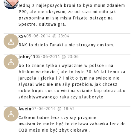
Jedną z najlepszych broni to było moim zdaniem
P90, ale nie ukrywam, że od razu mi miło jak
przypomina mi się misja Frigate patrząc na
Spectre. Kultowa gra.
05-06-2014 @
23:04
x54
RAK to dzielo Tanaki a nie strugany custom.
05-06-2014 @
23:06
johny13
bo to znane tylko i wylacznie w polsce i na
bliskim wschozie ( ale to bylo 30-40 lat temu za
jaruzela i gierka ) ? i nikt o tym na swiecie nie
slyszal wiec nie ma sily przebicia. jak chcesz
sobie kupic cos co wisi na scianie kup obraz abo
zdeaktywowanego raka czy glauberyte
07-06-2014 @
18:42
Awein
Całkiem ładne lecz czy się przyjmie
uważam że może być to ciekawa zabawka lecz do
CQB może nie być zbyt ciekawa .