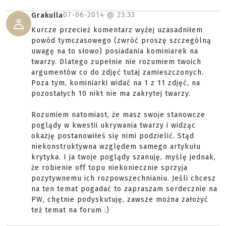
07-06-2014 @
23:33
Grakulla
Kurcze przecież komentarz wyżej uzasadniłem
powód tymczasowego (zwróć proszę szczególną
uwagę na to słowo) posiadania kominiarek na
twarzy. Dlatego zupełnie nie rozumiem twoich
argumentów co do zdjęć tutaj zamieszczonych.
Poza tym, kominiarki widać na 1 z 11 zdjęć, na
pozostałych 10 nikt nie ma zakrytej twarzy.
Rozumiem natomiast, że masz swoje stanowcze
poglądy w kwestii ukrywania twarzy i widząc
okazję postanowiłeś się nimi podzielić. Stąd
niekonstruktywna względem samego artykułu
krytyka. I ja twoje poglądy szanuję, myślę jednak,
że robienie off topu niekoniecznie sprzyja
pozytywnemu ich rozpowszechnianiu. Jeśli chcesz
na ten temat pogadać to zapraszam serdecznie na
PW, chętnie podyskutuję, zawsze można założyć
też temat na forum :)