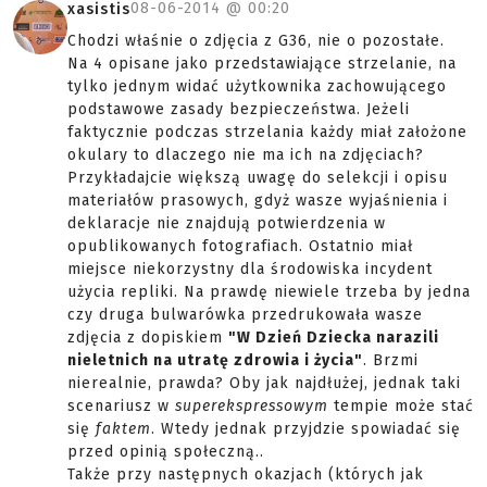
08-06-2014 @
00:20
xasistis
Chodzi właśnie o zdjęcia z G36, nie o pozostałe.
Na 4 opisane jako przedstawiające strzelanie, na
tylko jednym widać użytkownika zachowującego
podstawowe zasady bezpieczeństwa. Jeżeli
faktycznie podczas strzelania każdy miał założone
okulary to dlaczego nie ma ich na zdjęciach?
Przykładajcie większą uwagę do selekcji i opisu
materiałów prasowych, gdyż wasze wyjaśnienia i
deklaracje nie znajdują potwierdzenia w
opublikowanych fotografiach. Ostatnio miał
miejsce niekorzystny dla środowiska incydent
użycia repliki. Na prawdę niewiele trzeba by jedna
czy druga bulwarówka przedrukowała wasze
zdjęcia z dopiskiem
"W Dzień Dziecka narazili
nieletnich na utratę zdrowia i życia"
. Brzmi
nierealnie, prawda? Oby jak najdłużej, jednak taki
scenariusz w
superekspressowym
tempie może stać
się
faktem
. Wtedy jednak przyjdzie spowiadać się
przed opinią społeczną..
Także przy następnych okazjach (których jak