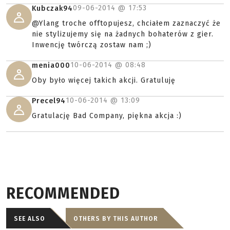
09-06-2014 @
17:53
Kubczak94
@Ylang troche offtopujesz, chciałem zaznaczyć że
nie stylizujemy się na żadnych bohaterów z gier.
Inwencję twórczą zostaw nam ;)
10-06-2014 @
08:48
menia000
Oby było więcej takich akcji. Gratuluję
10-06-2014 @
13:09
Precel94
Gratulację Bad Company, piękna akcja :)
RECOMMENDED
SEE ALSO
OTHERS BY THIS AUTHOR