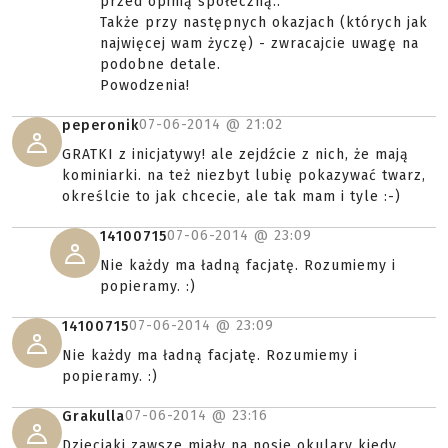
przed opinią społeczną..
Także przy następnych okazjach (których jak
najwięcej wam życzę) - zwracajcie uwagę na
podobne detale.
Powodzenia!
07-06-2014 @
21:02
peperonik
GRATKI z inicjatywy! ale zejdźcie z nich, że mają
kominiarki. na też niezbyt lubię pokazywać twarz,
określcie to jak chcecie, ale tak mam i tyle :-)
07-06-2014 @
23:09
14100715
Nie każdy ma ładną facjatę. Rozumiemy i
popieramy. :)
07-06-2014 @
23:09
14100715
Nie każdy ma ładną facjatę. Rozumiemy i
popieramy. :)
07-06-2014 @
23:16
Grakulla
Dzieciaki zawsze miały na nosie okulary kiedy