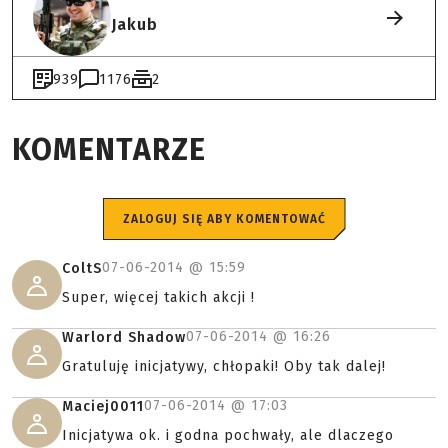
Jakub
939
1176
2
KOMENTARZE
ZALOGUJ SIĘ ABY KOMENTOWAĆ
07-06-2014 @
15:59
ColtS
Super, więcej takich akcji !
07-06-2014 @
16:26
Warlord Shadow
Gratuluję inicjatywy, chłopaki! Oby tak dalej!
07-06-2014 @
17:03
Maciej0011
Inicjatywa ok. i godna pochwały, ale dlaczego