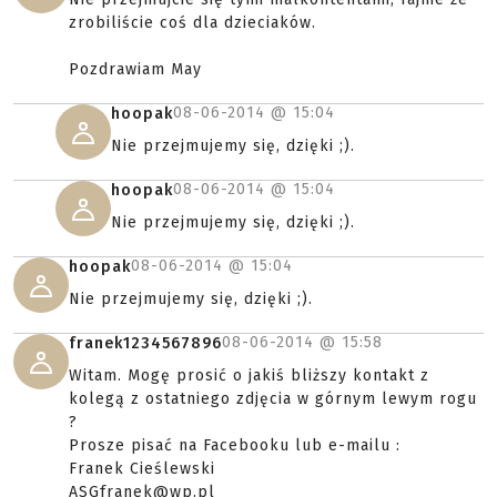
zrobiliście coś dla dzieciaków.
Pozdrawiam May
08-06-2014 @
15:04
hoopak
Nie przejmujemy się, dzięki ;).
08-06-2014 @
15:04
hoopak
Nie przejmujemy się, dzięki ;).
08-06-2014 @
15:04
hoopak
Nie przejmujemy się, dzięki ;).
08-06-2014 @
15:58
franek1234567896
Witam. Mogę prosić o jakiś bliższy kontakt z
kolegą z ostatniego zdjęcia w górnym lewym rogu
?
Prosze pisać na Facebooku lub e-mailu :
Franek Cieślewski
ASGfranek@wp.pl