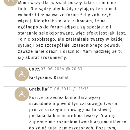
Mimo wszystko w świat poszły takie a nie inne
fotki. Nie sądzę aby każdy czytający ten temat
wchodził też na wasze forum żeby zobaczyć
więcej. Nie obraź się, ale zakładam, że na
ogólnopolskie forum zdjęcia są specjalnie i
starannie selekcjonowane, więc efekt jest jaki jest.
To nic osobistego, ale zasłanianie twarzy w każdej
sytuacji bez szczególnie uzasadnionego powodu
zawsze mnie drażni i drażniło. Mam nadzieję że tu
się akurat zrozumiemy.
07-06-2014 @
20:33
ColtS
Faktycznie. Dramat.
07-06-2014 @
23:33
Grakulla
Kurcze przecież komentarz wyżej
uzasadniłem powód tymczasowego (zwróć
proszę szczególną uwagę na to słowo)
posiadania kominiarek na twarzy. Dlatego
zupełnie nie rozumiem twoich argumentów co
do zdjęć tutaj zamieszczonych. Poza tym,