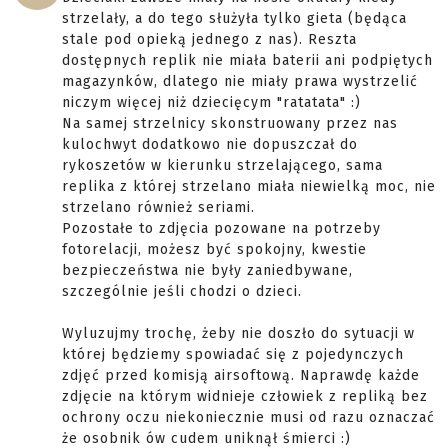
strzelały, a do tego służyła tylko gieta (będąca
stale pod opieką jednego z nas). Reszta
dostępnych replik nie miała baterii ani podpiętych
magazynków, dlatego nie miały prawa wystrzelić
niczym więcej niż dziecięcym "ratatata" :)
Na samej strzelnicy skonstruowany przez nas
kulochwyt dodatkowo nie dopuszczał do
rykoszetów w kierunku strzelającego, sama
replika z której strzelano miała niewielką moc, nie
strzelano również seriami.
Pozostałe to zdjęcia pozowane na potrzeby
fotorelacji, możesz być spokojny, kwestie
bezpieczeństwa nie były zaniedbywane,
szczególnie jeśli chodzi o dzieci.
Wyluzujmy trochę, żeby nie doszło do sytuacji w
której będziemy spowiadać się z pojedynczych
zdjęć przed komisją airsoftową. Naprawdę każde
zdjęcie na którym widnieje człowiek z repliką bez
ochrony oczu niekoniecznie musi od razu oznaczać
że osobnik ów cudem uniknął śmierci :)