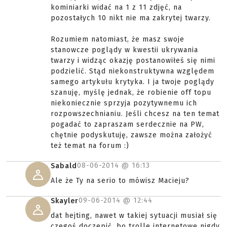
kominiarki widać na 1 z 11 zdjęć, na
pozostałych 10 nikt nie ma zakrytej twarzy.
Rozumiem natomiast, że masz swoje
stanowcze poglądy w kwestii ukrywania
twarzy i widząc okazję postanowiłeś się nimi
podzielić. Stąd niekonstruktywna względem
samego artykułu krytyka. I ja twoje poglądy
szanuję, myślę jednak, że robienie off topu
niekoniecznie sprzyja pozytywnemu ich
rozpowszechnianiu. Jeśli chcesz na ten temat
pogadać to zapraszam serdecznie na PW,
chętnie podyskutuję, zawsze można założyć
też temat na forum :)
08-06-2014 @
16:13
Sabald
Ale że Ty na serio to mówisz Macieju?
09-06-2014 @
12:44
Skayler
dat hejting, nawet w takiej sytuacji musiał się
czegoś doczepić, bo trolle internetowe nigdy