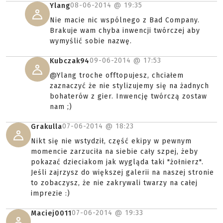
08-06-2014 @
19:35
Ylang
Nie macie nic wspólnego z Bad Company.
Brakuje wam chyba inwencji twórczej aby
wymyślić sobie nazwę.
09-06-2014 @
17:53
Kubczak94
@Ylang troche offtopujesz, chciałem
zaznaczyć że nie stylizujemy się na żadnych
bohaterów z gier. Inwencję twórczą zostaw
nam ;)
07-06-2014 @
18:23
Grakulla
Nikt się nie wstydził, część ekipy w pewnym
momencie zarzuciła na siebie cały szpej, żeby
pokazać dzieciakom jak wygląda taki "żołnierz".
Jeśli zajrzysz do większej galerii na naszej stronie
to zobaczysz, że nie zakrywali twarzy na całej
imprezie :)
07-06-2014 @
19:33
Maciej0011