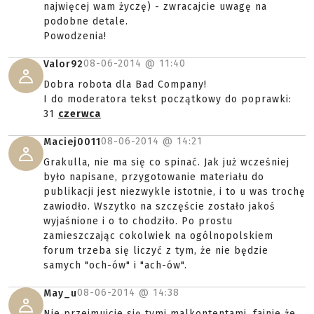
najwięcej wam życzę) - zwracajcie uwagę na
podobne detale.
Powodzenia!
08-06-2014 @
11:40
Valor92
Dobra robota dla Bad Company!
I do moderatora tekst początkowy do poprawki:
31
czerwca
08-06-2014 @
14:21
Maciej0011
Grakulla, nie ma się co spinać. Jak już wcześniej
było napisane, przygotowanie materiału do
publikacji jest niezwykle istotnie, i to u was trochę
zawiodło. Wszytko na szczęście zostało jakoś
wyjaśnione i o to chodziło. Po prostu
zamieszczając cokolwiek na ogólnopolskiem
forum trzeba się liczyć z tym, że nie będzie
samych "och-ów" i "ach-ów".
08-06-2014 @
14:38
May_u
Nie przejmujcie się tymi malkontentami, fajnie że