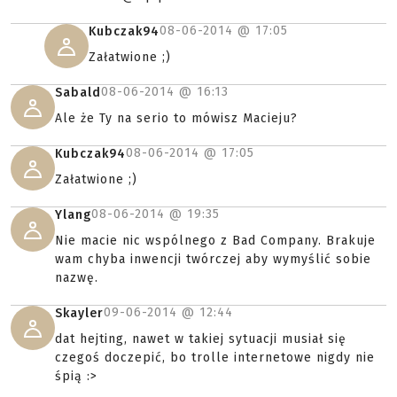
08-06-2014 @
17:05
Kubczak94
Załatwione ;)
08-06-2014 @
16:13
Sabald
Ale że Ty na serio to mówisz Macieju?
08-06-2014 @
17:05
Kubczak94
Załatwione ;)
08-06-2014 @
19:35
Ylang
Nie macie nic wspólnego z Bad Company. Brakuje
wam chyba inwencji twórczej aby wymyślić sobie
nazwę.
09-06-2014 @
12:44
Skayler
dat hejting, nawet w takiej sytuacji musiał się
czegoś doczepić, bo trolle internetowe nigdy nie
śpią :>