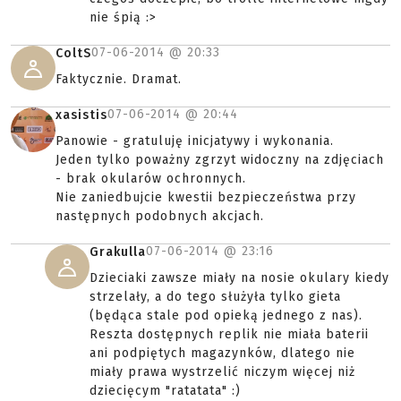
nie śpią :>
07-06-2014 @
20:33
ColtS
Faktycznie. Dramat.
07-06-2014 @
20:44
xasistis
Panowie - gratuluję inicjatywy i wykonania.
Jeden tylko poważny zgrzyt widoczny na zdjęciach
- brak okularów ochronnych.
Nie zaniedbujcie kwestii bezpieczeństwa przy
następnych podobnych akcjach.
07-06-2014 @
23:16
Grakulla
Dzieciaki zawsze miały na nosie okulary kiedy
strzelały, a do tego służyła tylko gieta
(będąca stale pod opieką jednego z nas).
Reszta dostępnych replik nie miała baterii
ani podpiętych magazynków, dlatego nie
miały prawa wystrzelić niczym więcej niż
dziecięcym "ratatata" :)