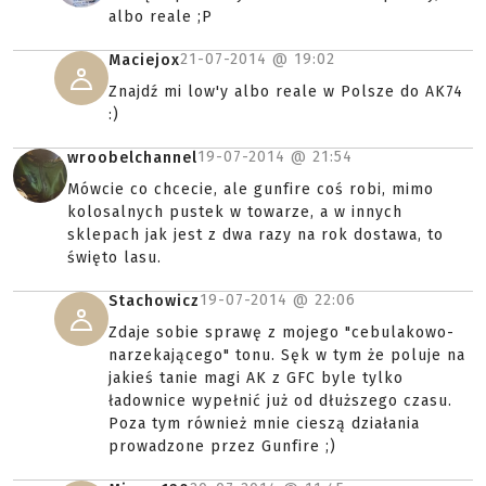
albo reale ;P
21-07-2014 @
19:02
Maciejox
Znajdź mi low'y albo reale w Polsze do AK74
:)
19-07-2014 @
21:54
wroobelchannel
Mówcie co chcecie, ale gunfire coś robi, mimo
kolosalnych pustek w towarze, a w innych
sklepach jak jest z dwa razy na rok dostawa, to
święto lasu.
19-07-2014 @
22:06
Stachowicz
Zdaje sobie sprawę z mojego "cebulakowo-
narzekającego" tonu. Sęk w tym że poluje na
jakieś tanie magi AK z GFC byle tylko
ładownice wypełnić już od dłuższego czasu.
Poza tym również mnie cieszą działania
prowadzone przez Gunfire ;)