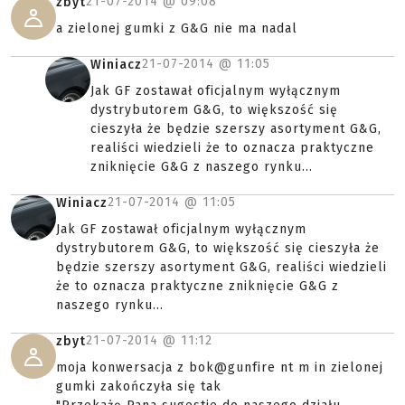
21-07-2014 @
09:08
zbyt
a zielonej gumki z G&G nie ma nadal
21-07-2014 @
11:05
Winiacz
Jak GF zostawał oficjalnym wyłącznym
dystrybutorem G&G, to większość się
cieszyła że będzie szerszy asortyment G&G,
realiści wiedzieli że to oznacza praktyczne
zniknięcie G&G z naszego rynku...
21-07-2014 @
11:05
Winiacz
Jak GF zostawał oficjalnym wyłącznym
dystrybutorem G&G, to większość się cieszyła że
będzie szerszy asortyment G&G, realiści wiedzieli
że to oznacza praktyczne zniknięcie G&G z
naszego rynku...
21-07-2014 @
11:12
zbyt
moja konwersacja z bok@gunfire nt m in zielonej
gumki zakończyła się tak