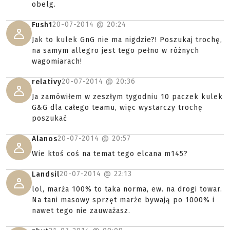
obelg.
20-07-2014 @
20:24
Fush1
Jak to kulek GnG nie ma nigdzie?! Poszukaj trochę,
na samym allegro jest tego pełno w różnych
wagomiarach!
20-07-2014 @
20:36
relativy
Ja zamówiłem w zeszłym tygodniu 10 paczek kulek
G&G dla całego teamu, więc wystarczy trochę
poszukać
20-07-2014 @
20:57
Alanos
Wie ktoś coś na temat tego elcana m145?
20-07-2014 @
22:13
Landsil
lol, marża 100% to taka norma, ew. na drogi towar.
Na tani masowy sprzęt marże bywają po 1000% i
nawet tego nie zauważasz.