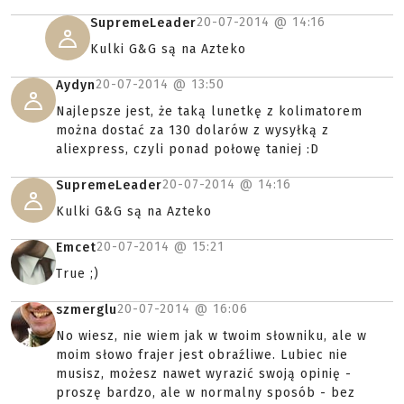
20-07-2014 @
14:16
SupremeLeader
Kulki G&G są na Azteko
20-07-2014 @
13:50
Aydyn
Najlepsze jest, że taką lunetkę z kolimatorem
można dostać za 130 dolarów z wysyłką z
aliexpress, czyli ponad połowę taniej :D
20-07-2014 @
14:16
SupremeLeader
Kulki G&G są na Azteko
20-07-2014 @
15:21
Emcet
True ;)
20-07-2014 @
16:06
szmerglu
No wiesz, nie wiem jak w twoim słowniku, ale w
moim słowo frajer jest obraźliwe. Lubiec nie
musisz, możesz nawet wyrazić swoją opinię -
proszę bardzo, ale w normalny sposób - bez