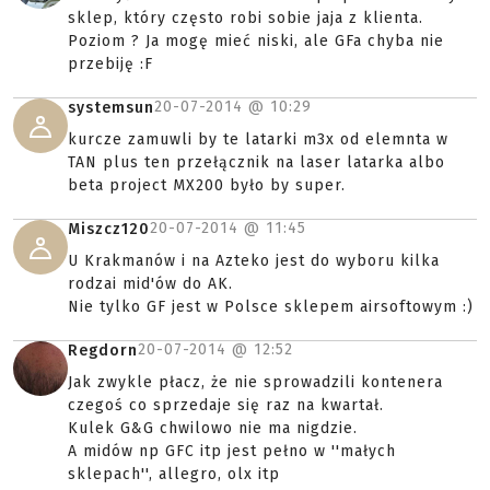
sklep, który często robi sobie jaja z klienta.
Poziom ? Ja mogę mieć niski, ale GFa chyba nie
przebiję :F
20-07-2014 @
10:29
systemsun
kurcze zamuwli by te latarki m3x od elemnta w
TAN plus ten przełącznik na laser latarka albo
beta project MX200 było by super.
20-07-2014 @
11:45
Miszcz120
U Krakmanów i na Azteko jest do wyboru kilka
rodzai mid'ów do AK.
Nie tylko GF jest w Polsce sklepem airsoftowym :)
20-07-2014 @
12:52
Regdorn
Jak zwykle płacz, że nie sprowadzili kontenera
czegoś co sprzedaje się raz na kwartał.
Kulek G&G chwilowo nie ma nigdzie.
A midów np GFC itp jest pełno w ''małych
sklepach'', allegro, olx itp