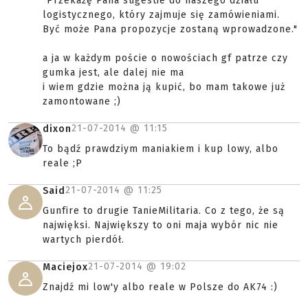
"Przekażę Pana sugestie do naszego działu
logistycznego, który zajmuje się zamówieniami.
Być może Pana propozycje zostaną wprowadzone."
a ja w każdym poście o nowościach gf patrze czy
gumka jest, ale dalej nie ma
i wiem gdzie można ją kupić, bo mam takowe już
zamontowane ;)
21-07-2014 @
11:15
dixon
To bądź prawdziym maniakiem i kup lowy, albo
reale ;P
21-07-2014 @
11:25
Said
Gunfire to drugie TanieMilitaria. Co z tego, że są
najwięksi. Największy to oni maja wybór nic nie
wartych pierdół.
21-07-2014 @
19:02
Maciejox
Znajdź mi low'y albo reale w Polsze do AK74 :)