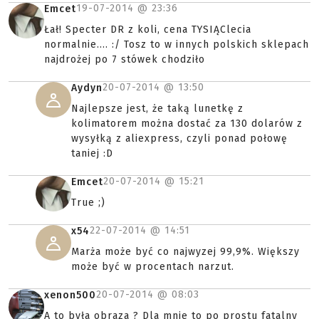
19-07-2014 @
23:36
Emcet
Łał! Specter DR z koli, cena TYSIĄClecia
normalnie.... :/ Tosz to w innych polskich sklepach
najdrożej po 7 stówek chodziło
20-07-2014 @
13:50
Aydyn
Najlepsze jest, że taką lunetkę z
kolimatorem można dostać za 130 dolarów z
wysyłką z aliexpress, czyli ponad połowę
taniej :D
20-07-2014 @
15:21
Emcet
True ;)
22-07-2014 @
14:51
x54
Marża może być co najwyzej 99,9%. Większy
może być w procentach narzut.
20-07-2014 @
08:03
xenon500
A to była obraza ? Dla mnie to po prostu fatalny