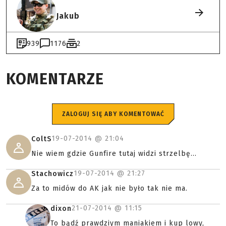
Jakub
939
1176
2
KOMENTARZE
ZALOGUJ SIĘ ABY KOMENTOWAĆ
19-07-2014 @
21:04
ColtS
Nie wiem gdzie Gunfire tutaj widzi strzelbę...
19-07-2014 @
21:27
Stachowicz
Za to midów do AK jak nie było tak nie ma.
21-07-2014 @
11:15
dixon
To bądź prawdziym maniakiem i kup lowy,