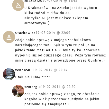
20-07-2014 @
11:45
Miszcz120
U Krakmanów i na Azteko jest do wyboru
kilka rodzai mid'ów do AK.
Nie tylko GF jest w Polsce sklepem
airsoftowym :)
19-07-2014 @
22:06
Stachowicz
Zdaje sobie sprawę z mojego "cebulakowo-
narzekającego" tonu. Sęk w tym że poluje na
jakieś tanie magi AK z GFC byle tylko ładownice
wypełnić już od dłuższego czasu. Poza tym również
mnie cieszą działania prowadzone przez Gunfire ;)
19-07-2014 @
22:14
xenon500
I tak nie lubię *****
19-07-2014 @
22:20
szmerglu
Zdajesz sobie sprawę z tego, że obrażanie
kogokolwiek przedstawia jedynie na jakim
poziomie się znajdujesz ?