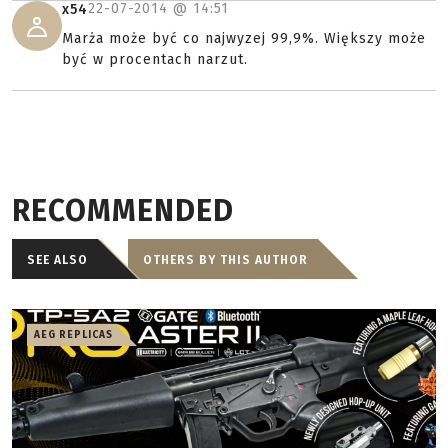
22-07-2014 @
14:51
x54
Marża może być co najwyzej 99,9%. Większy może
być w procentach narzut.
RECOMMENDED
SEE ALSO
OTHERS BY THIS AUTHOR
AEG REPLICAS