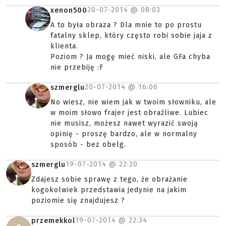
20-07-2014 @
08:03
xenon500
A to była obraza ? Dla mnie to po prostu
fatalny sklep, który często robi sobie jaja z
klienta.
Poziom ? Ja mogę mieć niski, ale GFa chyba
nie przebiję :F
20-07-2014 @
16:06
szmerglu
No wiesz, nie wiem jak w twoim słowniku, ale
w moim słowo frajer jest obraźliwe. Lubiec
nie musisz, możesz nawet wyrazić swoją
opinię - proszę bardzo, ale w normalny
sposób - bez obelg.
19-07-2014 @
22:20
szmerglu
Zdajesz sobie sprawę z tego, że obrażanie
kogokolwiek przedstawia jedynie na jakim
poziomie się znajdujesz ?
19-07-2014 @
22:34
przemekkol