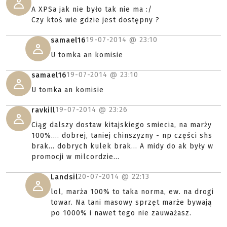
A XPSa jak nie było tak nie ma :/
Czy ktoś wie gdzie jest dostępny ?
19-07-2014 @
23:10
samael16
U tomka an komisie
19-07-2014 @
23:10
samael16
U tomka an komisie
19-07-2014 @
23:26
ravkill
Ciąg dalszy dostaw kitajskiego smiecia, na marży
100%.... dobrej, taniej chinszyzny - np części shs
brak... dobrych kulek brak... A midy do ak były w
promocji w milcordzie...
20-07-2014 @
22:13
Landsil
lol, marża 100% to taka norma, ew. na drogi
towar. Na tani masowy sprzęt marże bywają
po 1000% i nawet tego nie zauważasz.