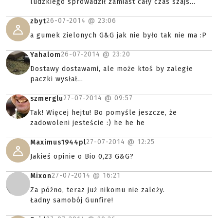
ludzkiego sprowadził zamiast cały czas szajs...
26-07-2014 @
23:06
zbyt
a gumek zielonych G&G jak nie było tak nie ma :P
26-07-2014 @
23:20
Yahalom
Dostawy dostawami, ale może ktoś by zaległe
paczki wysłał...
27-07-2014 @
09:57
szmerglu
Tak! Więcej hejtu! Bo pomyśle jeszcze, że
zadowoleni jesteście :) he he he
27-07-2014 @
12:25
Maximus1944pl
Jakieś opinie o Bio 0,23 G&G?
27-07-2014 @
16:21
Mixon
Za późno, teraz już nikomu nie zależy.
Ładny samobój Gunfire!