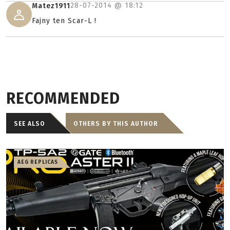
28-07-2014 @
18:12
Matez1911
Fajny ten Scar-L !
RECOMMENDED
SEE ALSO
OTHERS BY THIS AUTHOR
AEG REPLICAS