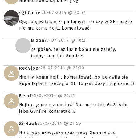
Niemożliwe... są kulki g&g!
26-07-2014 @
20:57
sgt.Chaos
Ojej, pojawiła się kupa fajnych rzeczy w GF i nagle
nie ma komu hejt...komentować.
27-07-2014 @
16:21
Mixon
Za późno, teraz już nikomu nie zależy.
Ładny samobój Gunfire!
26-07-2014 @
21:30
RedViper
Nie ma komu hejt... komentować, bo pojawiła się
kupa fajnych rzeczy w GF. To jest dosyć logiczne. :)
26-07-2014 @
21:41
Fush1
Hejterzy: nie ma dostaw! Nie ma kulek GnG! A tu
jebs Gunfire kontratak :D
26-07-2014 @
21:56
SirHawk
No chyba najwyższy czas, żeby Gunfire coś