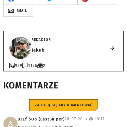
EMAIL
REDAKTOR
Jakub
939
1176
2
KOMENTARZE
ZALOGUJ SIĘ ABY KOMENTOWAĆ
26-07-2014 @
19:17
B3Lf öÖö (LastSniper)