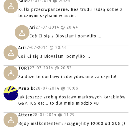
27-07-2014 @
20:26
Said
Kulki przeciwpancerne. Bez trudu radzą sobie z
bocznymi szybami w aucie.
27-07-2014 @
20:44
Ari
Coś Ci się z Biovalami pomyliło ...
27-07-2014 @
20:44
Ari
Coś Ci się z Biovalami pomyliło ...
27-07-2014 @
20:52
TORT
Za duże te dostawy i zdecydowanie za często!
28-07-2014 @
10:06
Mrubikc
Jak jeszcze zrobią dostawy markowych karabinów
G&P, ICS etc... to dla mnie miodzio =D
28-07-2014 @
11:29
Attero
Będę malkontentem: ściągnęliby F2000 od G&G ;)