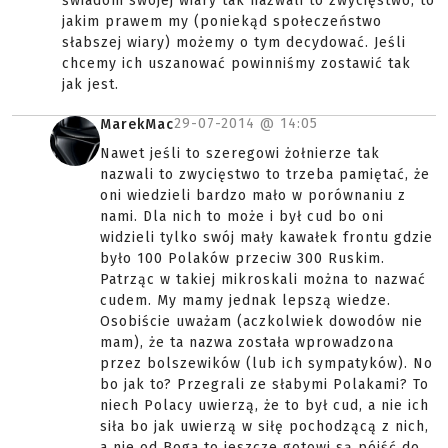
świadom swojej wiary tak nazwali to zwycięstwo, to
jakim prawem my (poniekąd społeczeństwo
słabszej wiary) możemy o tym decydować. Jeśli
chcemy ich uszanować powinniśmy zostawić tak
jak jest.
29-07-2014 @
14:05
MarekMac
Nawet jeśli to szeregowi żołnierze tak
nazwali to zwycięstwo to trzeba pamiętać, że
oni wiedzieli bardzo mało w porównaniu z
nami. Dla nich to może i był cud bo oni
widzieli tylko swój mały kawałek frontu gdzie
było 100 Polaków przeciw 300 Ruskim.
Patrząc w takiej mikroskali można to nazwać
cudem. My mamy jednak lepszą wiedze.
Osobiście uważam (aczkolwiek dowodów nie
mam), że ta nazwa została wprowadzona
przez bolszewików (lub ich sympatyków). No
bo jak to? Przegrali ze słabymi Polakami? To
niech Polacy uwierzą, że to był cud, a nie ich
siła bo jak uwierzą w siłę pochodzącą z nich,
a nie od Boga to jeszcze gotowi są pójść do