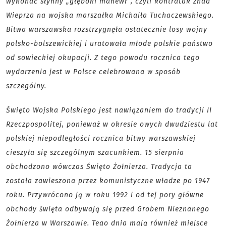
wykonać słynny „głęboki manewr”, czyli kontratak znad
Wieprza na wojska marszałka Michaiła Tuchaczewskiego.
Bitwa warszawska rozstrzygnęła ostatecznie losy wojny
polsko-bolszewickiej i uratowała młode polskie państwo
od sowieckiej okupacji. Z tego powodu rocznica tego
wydarzenia jest w Polsce celebrowana w sposób
szczególny.
Święto Wojska Polskiego jest nawiązaniem do tradycji II
Rzeczpospolitej, ponieważ w okresie owych dwudziestu lat
polskiej niepodległości rocznica bitwy warszawskiej
cieszyła się szczególnym szacunkiem. 15 sierpnia
obchodzono wówczas Święto Żołnierza. Tradycja ta
została zawieszona przez komunistyczne władze po 1947
roku. Przywrócono ją w roku 1992 i od tej pory główne
obchody święta odbywają się przed Grobem Nieznanego
Żołnierza w Warszawie. Tego dnia mają również miejsce