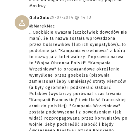
Moskwy.
29-07-2014 @
14:13
GuloGulo
@MarekMac
...Osobiście uważam (aczkolwiek dowodów nie
mam), że ta nazwa została wprowadzona
przez bolszewików (lub ich sympatyków)...to
podobnie jak "Kampania wrześniowa" z którą
to nazwą ja z kolei walczę. Poprawna nazwa
to "Wojna Obronna Polski". "Kampania
Wrześniowa" to propagandowe określenie
wymyślone przez goebelsa (pisownia
zamierzona) żeby umniejszyć straty Niemców
(a były ogromne) i podkreślić słabość
Polaków (wystarczy porównać czas trwania
"Kampanii Francuskiej" i wielkość francuskiej
armii do polskiej). "Kampania Wrześniowa"
została podchwycona i z powodzeniem (jak
widać) rozpropagowana przez komunistów po
wojnie, żeby podkreślić słabość i błędy
ówczesnego Państwa i Rządu Polskiego.