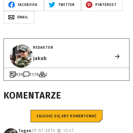
FACEBOOK
TWITTER
PINTEREST
EMAIL
REDAKTOR
Jakub
939
1176
2
KOMENTARZE
ZALOGUJ SIĘ ABY KOMENTOWAĆ
29-07-2014 @
12:47
Tagan