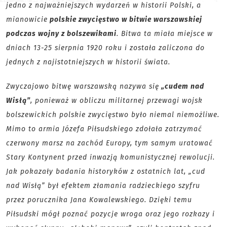
jedno z najważniejszych wydarzeń w historii Polski, a
mianowicie
polskie zwycięstwo w bitwie warszawskiej
podczas wojny z bolszewikami
. Bitwa ta miała miejsce w
dniach 13-25 sierpnia 1920 roku i została zaliczona do
jednych z najistotniejszych w historii świata.
Zwyczajowo bitwę warszawską nazywa się
„cudem nad
Wisłą”
, ponieważ w obliczu militarnej przewagi wojsk
bolszewickich polskie zwycięstwo było niemal niemożliwe.
Mimo to armia Józefa Piłsudskiego zdołała zatrzymać
czerwony marsz na zachód Europy, tym samym uratować
Stary Kontynent przed inwazją komunistycznej rewolucji.
Jak pokazały badania historyków z ostatnich lat, „cud
nad Wisłą” był efektem złamania radzieckiego szyfru
przez porucznika Jana Kowalewskiego. Dzięki temu
Piłsudski mógł poznać pozycje wroga oraz jego rozkazy i