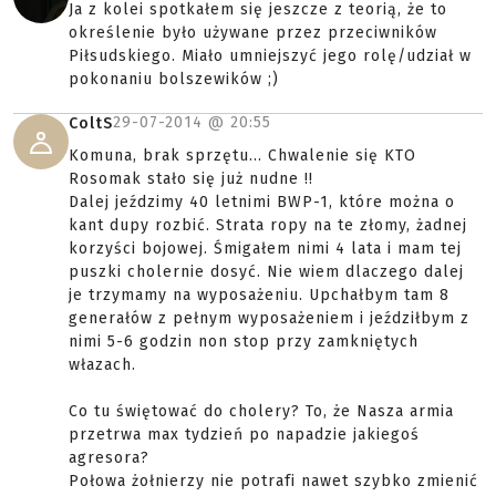
Ja z kolei spotkałem się jeszcze z teorią, że to
określenie było używane przez przeciwników
Piłsudskiego. Miało umniejszyć jego rolę/udział w
pokonaniu bolszewików ;)
29-07-2014 @
20:55
ColtS
Komuna, brak sprzętu... Chwalenie się KTO
Rosomak stało się już nudne !!
Dalej jeździmy 40 letnimi BWP-1, które można o
kant dupy rozbić. Strata ropy na te złomy, żadnej
korzyści bojowej. Śmigałem nimi 4 lata i mam tej
puszki cholernie dosyć. Nie wiem dlaczego dalej
je trzymamy na wyposażeniu. Upchałbym tam 8
generałów z pełnym wyposażeniem i jeździłbym z
nimi 5-6 godzin non stop przy zamkniętych
włazach.
Co tu świętować do cholery? To, że Nasza armia
przetrwa max tydzień po napadzie jakiegoś
agresora?
Połowa żołnierzy nie potrafi nawet szybko zmienić