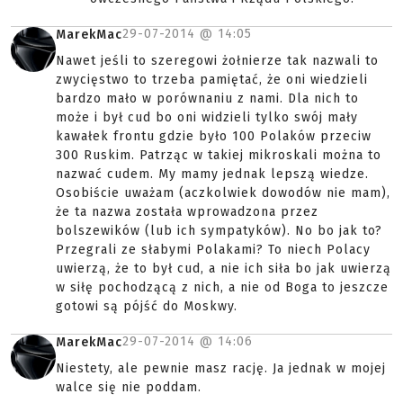
29-07-2014 @
14:05
MarekMac
Nawet jeśli to szeregowi żołnierze tak nazwali to
zwycięstwo to trzeba pamiętać, że oni wiedzieli
bardzo mało w porównaniu z nami. Dla nich to
może i był cud bo oni widzieli tylko swój mały
kawałek frontu gdzie było 100 Polaków przeciw
300 Ruskim. Patrząc w takiej mikroskali można to
nazwać cudem. My mamy jednak lepszą wiedze.
Osobiście uważam (aczkolwiek dowodów nie mam),
że ta nazwa została wprowadzona przez
bolszewików (lub ich sympatyków). No bo jak to?
Przegrali ze słabymi Polakami? To niech Polacy
uwierzą, że to był cud, a nie ich siła bo jak uwierzą
w siłę pochodzącą z nich, a nie od Boga to jeszcze
gotowi są pójść do Moskwy.
29-07-2014 @
14:06
MarekMac
Niestety, ale pewnie masz rację. Ja jednak w mojej
walce się nie poddam.