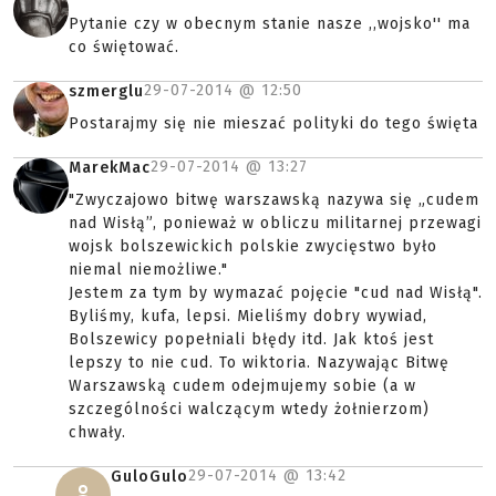
Pytanie czy w obecnym stanie nasze ,,wojsko'' ma
co świętować.
29-07-2014 @
12:50
szmerglu
Postarajmy się nie mieszać polityki do tego święta
29-07-2014 @
13:27
MarekMac
"Zwyczajowo bitwę warszawską nazywa się „cudem
nad Wisłą”, ponieważ w obliczu militarnej przewagi
wojsk bolszewickich polskie zwycięstwo było
niemal niemożliwe."
Jestem za tym by wymazać pojęcie "cud nad Wisłą".
Byliśmy, kufa, lepsi. Mieliśmy dobry wywiad,
Bolszewicy popełniali błędy itd. Jak ktoś jest
lepszy to nie cud. To wiktoria. Nazywając Bitwę
Warszawską cudem odejmujemy sobie (a w
szczególności walczącym wtedy żołnierzom)
chwały.
29-07-2014 @
13:42
GuloGulo