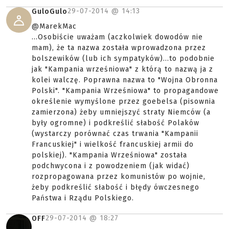
29-07-2014 @
14:13
GuloGulo
@MarekMac
...Osobiście uważam (aczkolwiek dowodów nie
mam), że ta nazwa została wprowadzona przez
bolszewików (lub ich sympatyków)...to podobnie
jak "Kampania wrześniowa" z którą to nazwą ja z
kolei walczę. Poprawna nazwa to "Wojna Obronna
Polski". "Kampania Wrześniowa" to propagandowe
określenie wymyślone przez goebelsa (pisownia
zamierzona) żeby umniejszyć straty Niemców (a
były ogromne) i podkreślić słabość Polaków
(wystarczy porównać czas trwania "Kampanii
Francuskiej" i wielkość francuskiej armii do
polskiej). "Kampania Wrześniowa" została
podchwycona i z powodzeniem (jak widać)
rozpropagowana przez komunistów po wojnie,
żeby podkreślić słabość i błędy ówczesnego
Państwa i Rządu Polskiego.
29-07-2014 @
18:27
OFF