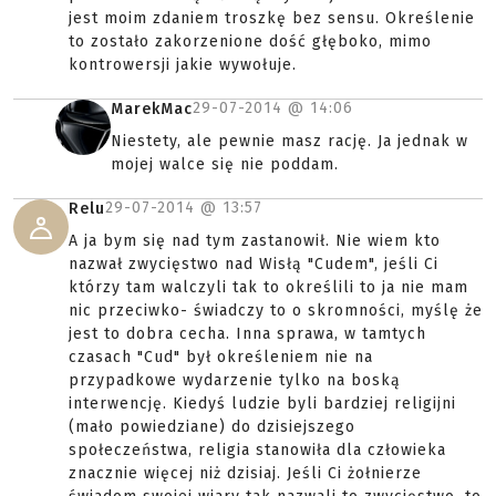
jest moim zdaniem troszkę bez sensu. Określenie
to zostało zakorzenione dość głęboko, mimo
kontrowersji jakie wywołuje.
29-07-2014 @
14:06
MarekMac
Niestety, ale pewnie masz rację. Ja jednak w
mojej walce się nie poddam.
29-07-2014 @
13:57
Relu
A ja bym się nad tym zastanowił. Nie wiem kto
nazwał zwycięstwo nad Wisłą "Cudem", jeśli Ci
którzy tam walczyli tak to określili to ja nie mam
nic przeciwko- świadczy to o skromności, myślę że
jest to dobra cecha. Inna sprawa, w tamtych
czasach "Cud" był określeniem nie na
przypadkowe wydarzenie tylko na boską
interwencję. Kiedyś ludzie byli bardziej religijni
(mało powiedziane) do dzisiejszego
społeczeństwa, religia stanowiła dla człowieka
znacznie więcej niż dzisiaj. Jeśli Ci żołnierze