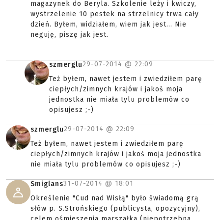
magazynek do Beryla. Szkolenie leży i kwiczy,
wystrzelenie 10 pestek na strzelnicy trwa cały
dzień. Byłem, widziałem, wiem jak jest... Nie
neguję, piszę jak jest.
29-07-2014 @
22:09
szmerglu
Też byłem, nawet jestem i zwiedziłem parę
ciepłych/zimnych krajów i jakoś moja
jednostka nie miała tylu problemów co
opisujesz ;-)
29-07-2014 @
22:09
szmerglu
Też byłem, nawet jestem i zwiedziłem parę
ciepłych/zimnych krajów i jakoś moja jednostka
nie miała tylu problemów co opisujesz ;-)
31-07-2014 @
18:01
Smiglans
Określenie "Cud nad Wisłą" było świadomą grą
słów p. S.Strońskiego (publicysta, opozycyjny),
celem ośmieszenia marszałka (niepotrzebna