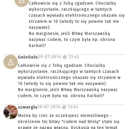
Całkowicie się z Tobą zgadzam. Chociażby
wykorzystanie, raczkującego w tamtych
czasach wywiadu elektronicznego okazało się
strzałem w 10 (wtedy to się pewnie tak nie
nazywało).
Na marginesie, jeśli Bitwę Warszawską
nazywać cudem, to czym była np. obrona
Karbali?
29-07-2014 @
13:42
GuloGulo
Całkowicie się z Tobą zgadzam. Chociażby
wykorzystanie, raczkującego w tamtych czasach
wywiadu elektronicznego okazało się strzałem w
10 (wtedy to się pewnie tak nie nazywało).
Na marginesie, jeśli Bitwę Warszawską nazywać
cudem, to czym była np. obrona Karbali?
29-07-2014 @
13:54
szmerglu
Można by rzec że oczekujesz niemożliwego -
określenie tej bitwy "cudem nad Wisłą" stało się
prawie że nazwą własną. Dyskusja na ten temat