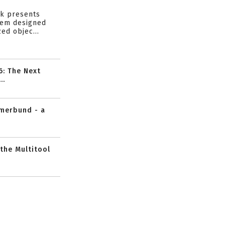
s
ik presents
tem designed
ed objec...
6: The Next
..
mmerbund - a
 the Multitool