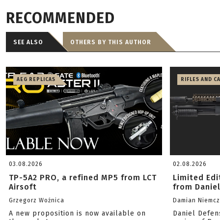
RECOMMENDED
SEE ALSO
OTHERS BY THIS AUTHOR
AEG REPLICAS
RIFLES AND C
03.08.2026
02.08.2026
TP-5A2 PRO, a refined MP5 from LCT
Limited Ed
Airsoft
from Danie
Grzegorz Woźnica
Damian Niemc
A new proposition is now available on
Daniel Defen