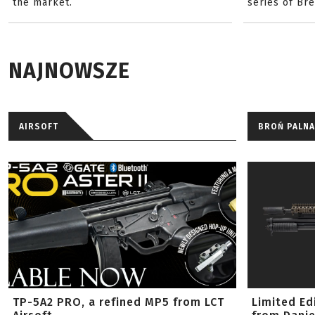
the market.
series of Br
NAJNOWSZE
AIRSOFT
BROŃ PALNA
TP-5A2 PRO, a refined MP5 from LCT
Limited Ed