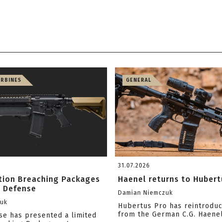
ARBINES
GENERAL
31.07.2026
ition Breaching Packages
Haenel returns to Hubert
l Defense
Damian Niemczuk
zuk
Hubertus Pro has reintrodu
from the German C.G. Haene
se has presented a limited