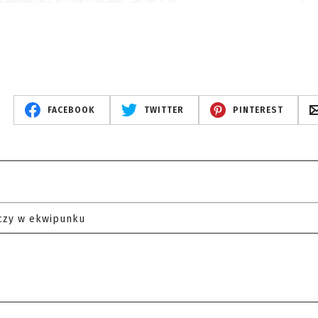
FACEBOOK
TWITTER
PINTEREST
czy w ekwipunku