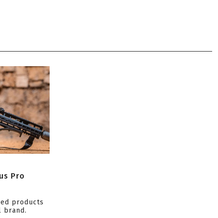
us Pro
ced products
l brand.