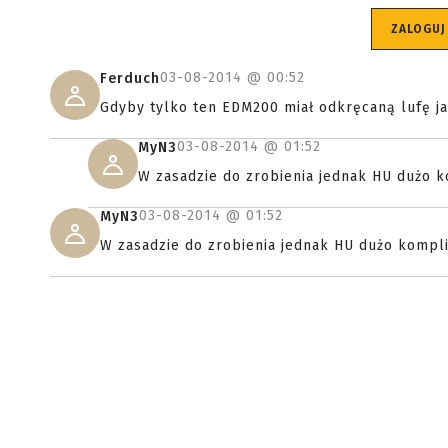
ZALOGUJ
03-08-2014 @
00:52
Ferduch
Gdyby tylko ten EDM200 miał odkręcaną lufę jak
03-08-2014 @
01:52
MyN3
W zasadzie do zrobienia jednak HU dużo ko
03-08-2014 @
01:52
MyN3
W zasadzie do zrobienia jednak HU dużo komplik