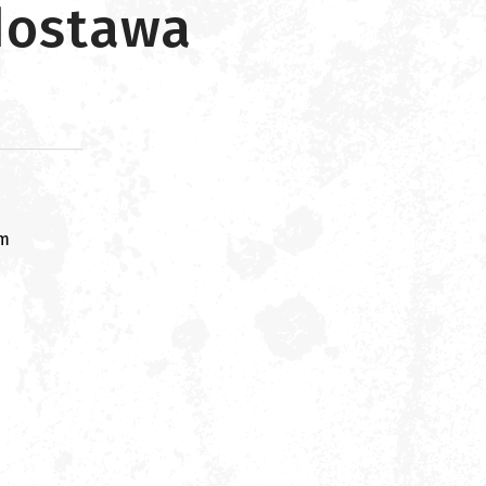
 dostawa
om