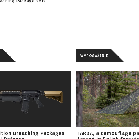
eaching Package sets.
WYPOSAŻENIE
ition Breaching Packages
FARBA, a camouflage p