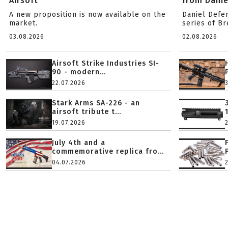
Airsoft
from Danie
A new proposition is now available on the
Daniel Defe
market.
series of B
03.08.2026
02.08.2026
Airsoft Strike Industries SI-
90 - modern...
22.07.2026
Stark Arms SA-226 - an
airsoft tribute t...
19.07.2026
July 4th and a
commemorative replica fro...
04.07.2026