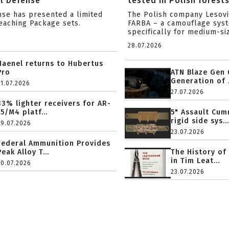
l Defense
tested in Polish forest
nse has presented a limited
The Polish company Lesov
reaching Package sets.
FARBA – a camouflage sys
specifically for medium-siz
28.07.2026
Haenel returns to Hubertus
Pro
ATN Blaze Gen 
Generation of .
31.07.2026
27.07.2026
33% lighter receivers for AR-
15/M4 platf...
5" Assault Cu
rigid side sys...
29.07.2026
23.07.2026
Federal Ammunition Provides
Peak Alloy T...
The History of
in Tim Leat...
20.07.2026
23.07.2026