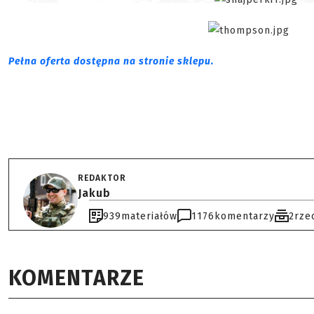
Pełna oferta dostępna na stronie sklepu.
REDAKTOR
Jakub
939
materiałów
1176
komentarzy
2
rze
KOMENTARZE