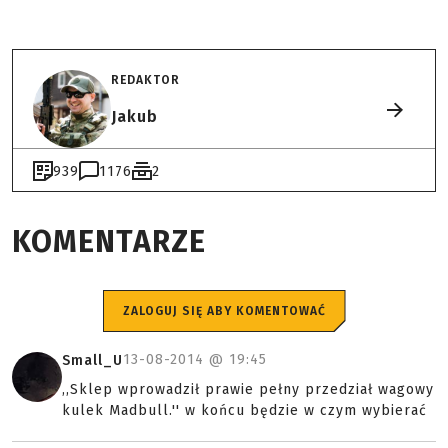
REDAKTOR
Jakub
939
1176
2
KOMENTARZE
ZALOGUJ SIĘ ABY KOMENTOWAĆ
13-08-2014 @
19:45
Small_U
,,Sklep wprowadził prawie pełny przedział wagowy
kulek Madbull.'' w końcu będzie w czym wybierać