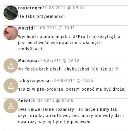
21-08-2014 @
09:04
rogieroger
Ile taka przyjemność?
21-08-2014 @
10:13
Movrid
Wychodzi podobnie jak z UFPro (z przesyłką), a
jest możliwość wprowadzenia własnych
modyfikacji.
21-08-2014 @
19:18
Maciejox
Na fejsbukach pisali, chyba jakoś 100-120 zł :P
23-08-2014 @
13:56
taktycznyoskar
119 zł w pre-orderze, potem ponoć ma być drożej
26-08-2014 @
05:06
Sokół
Dwa uniwersalne rozmiary ! To może i buty tak
szyć, drodzy airsoftowcy bez urazy ale wolę dać i
dwa razy więcej byle by pasowało.