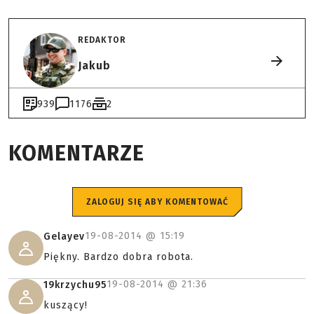
REDAKTOR
Jakub
939
1176
2
KOMENTARZE
ZALOGUJ SIĘ ABY KOMENTOWAĆ
19-08-2014 @
15:19
Gelayev
Piękny. Bardzo dobra robota.
19-08-2014 @
21:36
19krzychu95
kuszący!