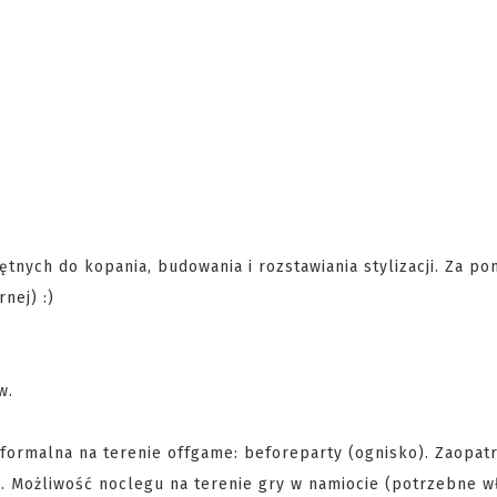
tnych do kopania, budowania i rozstawiania stylizacji. Za po
rnej) :)
ów.
ieformalna na terenie offgame: beforeparty (ognisko). Zaopat
ń. Możliwość noclegu na terenie gry w namiocie (potrzebne w