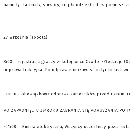
namioty, karimaty, śpiwory, ciepła odzież) lub w pomieszcz
----------
27 września (sobota)
8:00 - rejestracja graczy w kolejności: Cywile->Złodzieje (S
odprawa frakcyjna. Po odprawie możliwość natychmiastowego
~10:30 - obowiązkowa odprawa samotników przed Barem. Of
PO ZAPADNIĘCIU ZMROKU ZABRANIA SIĘ PORUSZANIA PO T
~21:00 – Emisja elektryczna, Wszyscy uczestnicy poza mut