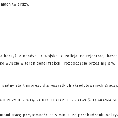
eniach twierdzy.
talkerzy) -> Bandyci -> Wojsko -> Policja. Po rejestracji każde
 wyjścia w teren danej frakcji i rozpoczęcia przez nią gry.
icjalny start imprezy dla wszystkich akredytowanych graczy
WIERDZY BEZ WŁĄCZONYCH LATAREK. Z ŁATWOŚCIĄ MOŻNA SP
antami tracą przytomnośc na 5 minut. Po przebudzeniu odkryw