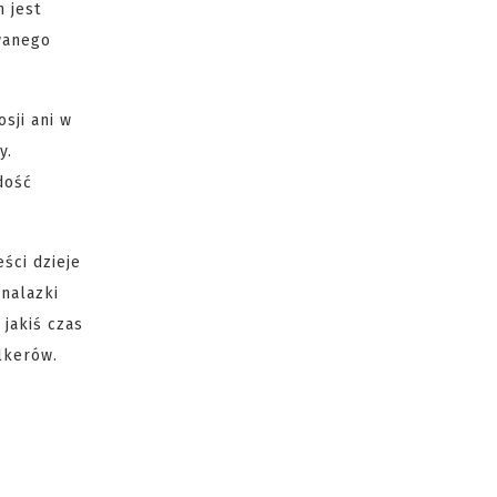
 jest
owanego
sji ani w
y.
dość
ści dzieje
nalazki
jakiś czas
lkerów.