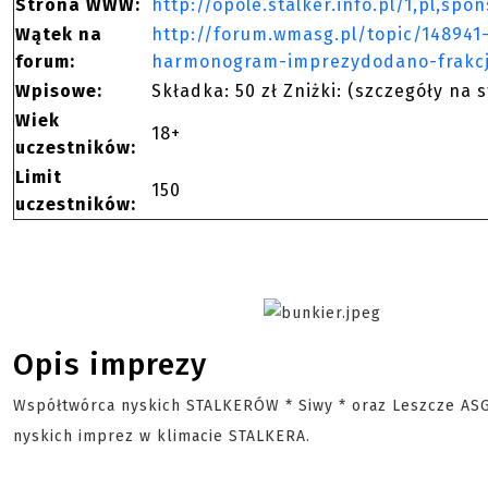
Strona WWW:
http://opole.stalker.info.pl/1,pl,spo
Wątek na
http://forum.wmasg.pl/topic/148941
forum:
harmonogram-imprezydodano-frakc
Wpisowe:
Składka: 50 zł Zniżki: (szczegóły na 
Wiek
18+
uczestników:
Limit
150
uczestników:
Opis imprezy
Współtwórca nyskich STALKERÓW * Siwy * oraz Leszcze ASG
nyskich imprez w klimacie STALKERA.