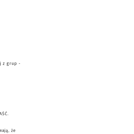
j z grup -
.
AŚĆ.
ają, że