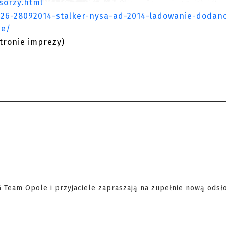
nsorzy.html
-26-28092014-stalker-nysa-ad-2014-ladowanie-dodan
je/
stronie imprezy)
 Team Opole i przyjaciele zapraszają na zupełnie nową odsł