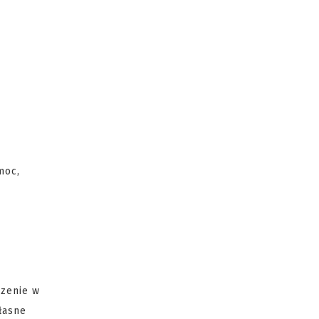
moc,
rzenie w
łasne