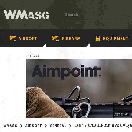
AIRSOFT
FIREARM
EQUIPMENT
REKLAMA
WMASG
AIRSOFT
GENERAL
LARP : S.T.A.L.K.E.R NYSA "L