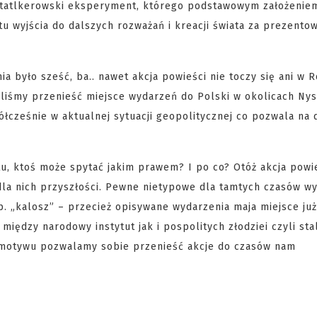
statlkerowski eksperyment, którego podstawowym założeniem
nktu wyjścia do dalszych rozważań i kreacji świata za prezent
 było sześć, ba.. nawet akcja powieści nie toczy się ani w Ro
liśmy przenieść miejsce wydarzeń do Polski w okolicach Nys
ółcześnie w aktualnej sytuacji geopolitycznej co pozwala na 
u, ktoś może spytać jakim prawem? I po co? Otóż akcja powie
dla nich przyszłości. Pewne nietypowe dla tamtych czasów wy
. „kalosz” – przecież opisywane wydarzenia maja miejsce już 
iędzy narodowy instytut jak i pospolitych złodziei czyli sta
 motywu pozwalamy sobie przenieść akcje do czasów nam