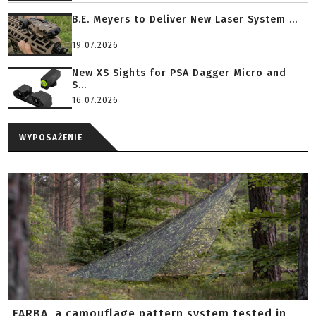
B.E. Meyers to Deliver New Laser System ...
19.07.2026
New XS Sights for PSA Dagger Micro and
S...
16.07.2026
WYPOSAŻENIE
FARBA, a camouflage pattern system tested in