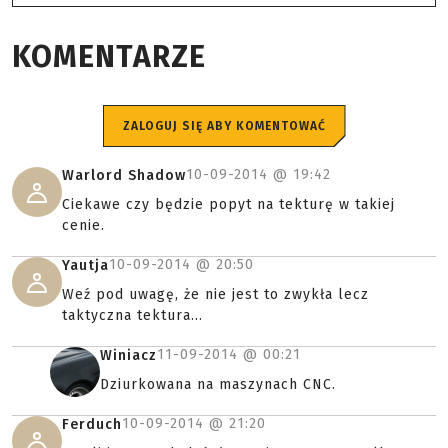
KOMENTARZE
ZALOGUJ SIĘ ABY KOMENTOWAĆ
10-09-2014 @
19:42
Warlord Shadow
Ciekawe czy będzie popyt na tekturę w takiej
cenie.
10-09-2014 @
20:50
Yautja
Weź pod uwagę, że nie jest to zwykła lecz
taktyczna tektura...
11-09-2014 @
00:21
Winiacz
Dziurkowana na maszynach CNC.
10-09-2014 @
21:20
Ferduch