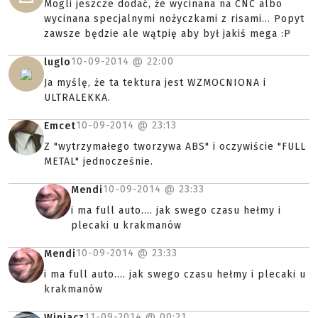
Mogli jeszcze dodać, że wycinana na CNC albo
wycinana specjalnymi nożyczkami z risami... Popyt
zawsze będzie ale wątpię aby był jakiś mega :P
10-09-2014 @
22:00
luglo
Ja myślę, że ta tektura jest WZMOCNIONA i
ULTRALEKKA.
10-09-2014 @
23:13
Emcet
Z "wytrzymałego tworzywa ABS" i oczywiście "FULL
METAL" jednocześnie.
10-09-2014 @
23:33
Mendi
i ma full auto.... jak swego czasu hełmy i
plecaki u krakmanów
10-09-2014 @
23:33
Mendi
i ma full auto.... jak swego czasu hełmy i plecaki u
krakmanów
11-09-2014 @
00:21
Winiacz