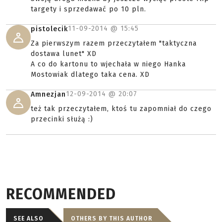
targety i sprzedawać po 10 pln.
11-09-2014 @
15:45
pistolecik
Za pierwszym razem przeczytałem "taktyczna
dostawa lunet" XD
A co do kartonu to wjechała w niego Hanka
Mostowiak dlatego taka cena. XD
12-09-2014 @
20:07
Amnezjan
też tak przeczytałem, ktoś tu zapomniał do czego
przecinki służą :)
RECOMMENDED
SEE ALSO
OTHERS BY THIS AUTHOR