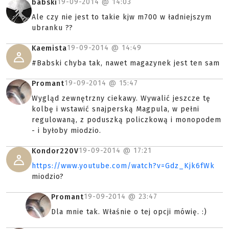
19-09-2014 @
14:03
babski
Ale czy nie jest to takie kjw m700 w ładniejszym
ubranku ??
19-09-2014 @
14:49
Kaemista
#Babski chyba tak, nawet magazynek jest ten sam
19-09-2014 @
15:47
Promant
Wygląd zewnętrzny ciekawy. Wywalić jeszcze tę
kolbę i wstawić snajperską Magpula, w pełni
regulowaną, z poduszką policzkową i monopodem
- i byłoby miodzio.
19-09-2014 @
17:21
Kondor220V
https://www.youtube.com/watch?v=Gdz_Kjk6fWk
miodzio?
19-09-2014 @
23:47
Promant
Dla mnie tak. Właśnie o tej opcji mówię. :)