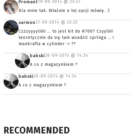
19-09-2014 @
23:47
Promant
Dla mnie tak. Właśnie o tej opcji mówię. :)
21-09-2014 @
23:25
sarmon
Czzzyyyyliiiii ... to jest kit do R700? Czyyliiii
teoretycznie da się tam wsadzić springa ... i
mankrafta w cylinder :< ??
26-09-2014 @
14:34
babski
A co z magazynkiem ?
26-09-2014 @
14:34
babski
A co z magazynkiem ?
RECOMMENDED