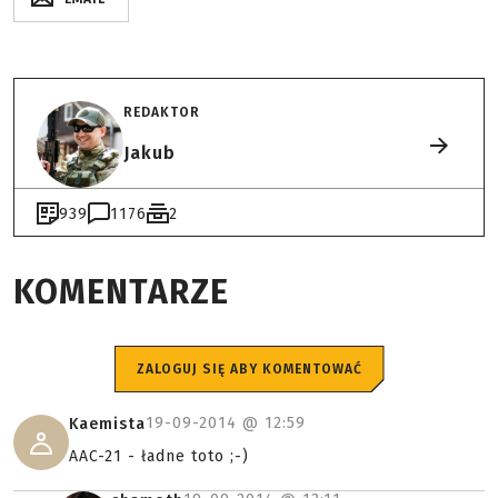
REDAKTOR
Jakub
939
1176
2
KOMENTARZE
ZALOGUJ SIĘ ABY KOMENTOWAĆ
19-09-2014 @
12:59
Kaemista
AAC-21 - ładne toto ;-)