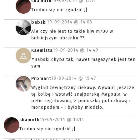
19-09-2014 @
13:11
shamoth
Trudno się nie zgodzić ;]
19-09-2014 @
14:03
babski
Ale czy nie jest to takie kjw m700 w
ładniejszym ubranku ??
19-09-2014 @
14:49
Kaemista
#Babski chyba tak, nawet magazynek jest ten
sam
19-09-2014 @
15:47
Promant
Wygląd zewnętrzny ciekawy. Wywalić jeszcze
tę kolbę i wstawić snajperską Magpula, w
pełni regulowaną, z poduszką policzkową i
monopodem - i byłoby miodzio.
19-09-2014 @
13:11
shamoth
Trudno się nie zgodzić ;]