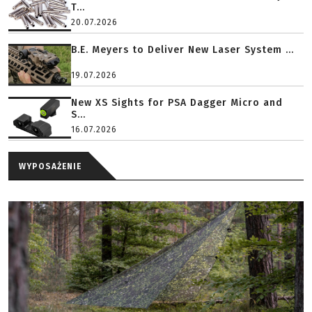
T...
20.07.2026
B.E. Meyers to Deliver New Laser System ...
19.07.2026
New XS Sights for PSA Dagger Micro and
S...
16.07.2026
WYPOSAŻENIE