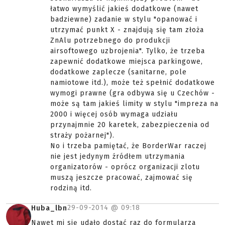
łatwo wymyślić jakieś dodatkowe (nawet
badziewne) zadanie w stylu "opanować i
utrzymać punkt X - znajdują się tam złoża
ZnAlu potrzebnego do produkcji
airsoftowego uzbrojenia". Tylko, że trzeba
zapewnić dodatkowe miejsca parkingowe,
dodatkowe zaplecze (sanitarne, pole
namiotowe itd.), może też spełnić dodatkowe
wymogi prawne (gra odbywa się u Czechów -
może są tam jakieś limity w stylu "impreza na
2000 i więcej osób wymaga udziału
przynajmnie 20 karetek, zabezpieczenia od
straży pożarnej").
No i trzeba pamiętać, że BorderWar raczej
nie jest jedynym źródłem utrzymania
organizatorów - oprócz organizacji zlotu
muszą jeszcze pracować, zajmować się
rodziną itd.
29-09-2014 @
09:18
Huba_lbn
Nawet mi się udało dostać raz do formularza