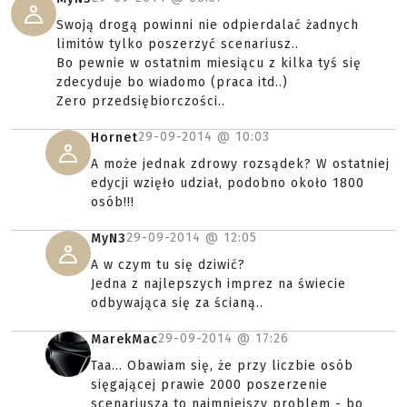
Swoją drogą powinni nie odpierdalać żadnych
limitów tylko poszerzyć scenariusz..
Bo pewnie w ostatnim miesiącu z kilka tyś się
zdecyduje bo wiadomo (praca itd..)
Zero przedsiębiorczości..
29-09-2014 @
10:03
Hornet
A może jednak zdrowy rozsądek? W ostatniej
edycji wzięło udział, podobno około 1800
osób!!!
29-09-2014 @
12:05
MyN3
A w czym tu się dziwić?
Jedna z najlepszych imprez na świecie
odbywająca się za ścianą..
29-09-2014 @
17:26
MarekMac
Taa... Obawiam się, że przy liczbie osób
sięgającej prawie 2000 poszerzenie
scenariusza to najmniejszy problem - bo