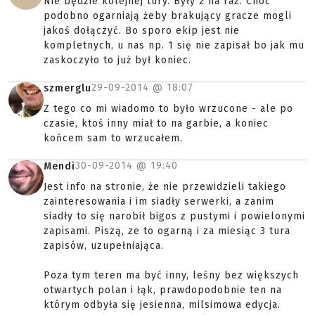
Nie będzie kolejnej tury. Były 2 na raz. Choć
podobno ogarniają żeby brakujący gracze mogli
jakoś dołączyć. Bo sporo ekip jest nie
kompletnych, u nas np. 1 się nie zapisał bo jak mu
zaskoczyło to już był koniec.
29-09-2014 @
18:07
szmerglu
Z tego co mi wiadomo to było wrzucone - ale po
czasie, ktoś inny miał to na garbie, a koniec
końcem sam to wrzucałem.
30-09-2014 @
19:40
Mendi
Jest info na stronie, że nie przewidzieli takiego
zainteresowania i im siadły serwerki, a zanim
siadły to się narobił bigos z pustymi i powielonymi
zapisami. Piszą, ze to ogarną i za miesiąc 3 tura
zapisów, uzupełniająca.
Poza tym teren ma być inny, leśny bez większych
otwartych polan i łąk, prawdopodobnie ten na
którym odbyła się jesienna, milsimowa edycja.