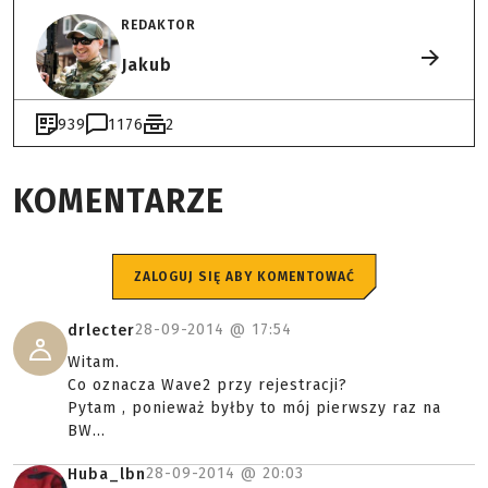
REDAKTOR
Jakub
939
1176
2
KOMENTARZE
ZALOGUJ SIĘ ABY KOMENTOWAĆ
28-09-2014 @
17:54
drlecter
Witam.
Co oznacza Wave2 przy rejestracji?
Pytam , ponieważ byłby to mój pierwszy raz na
BW...
28-09-2014 @
20:03
Huba_lbn