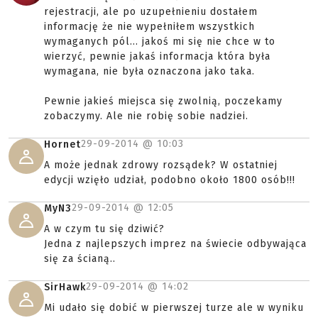
rejestracji, ale po uzupełnieniu dostałem
informację że nie wypełniłem wszystkich
wymaganych pól... jakoś mi się nie chce w to
wierzyć, pewnie jakaś informacja która była
wymagana, nie była oznaczona jako taka.
Pewnie jakieś miejsca się zwolnią, poczekamy
zobaczymy. Ale nie robię sobie nadziei.
29-09-2014 @
10:03
Hornet
A może jednak zdrowy rozsądek? W ostatniej
edycji wzięło udział, podobno około 1800 osób!!!
29-09-2014 @
12:05
MyN3
A w czym tu się dziwić?
Jedna z najlepszych imprez na świecie odbywająca
się za ścianą..
29-09-2014 @
14:02
SirHawk
Mi udało się dobić w pierwszej turze ale w wyniku