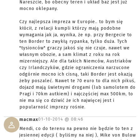
Nareszcie, bo obecny teren i układ baz jest już
mocno oklepany.
Czy najlepsza impreza w Europie.. to bym się
kłócił, z relacji kumpli którzy mają podobne
wymagania jak ja, wynika, że np. przy Bergecie to
ten Border to zwykłą rypanka, tylko duża. Tych
"tysionców" graczy jakoś się nie czuje, nawet we
własnym obozie, a sam klimat z roku na rok
mizerniejszy. Ale dla takich Niemców, Austriaków
czy Irlandczyków, gdzie ograniczenia narzucone
odgórnie mocno ich cisną, taki Border jest okazją
żeby poszaleć. Nawet te 70 euro to dla nich pikuś,
dojazd mają świetnymi drogami (lub samolotem do
Pragi i 70km autkiem) i najczęściej max 500km, to
nie ma się co dziwić że ich najwięcej jest i
popularność imprezy rośnie.
01-10-2014 @
08:46
macmax
Mendi, co do terenu na pewno nie będzie to ten z
jesiennej edycji ( byliśmy na niej ), Mike von Bulow