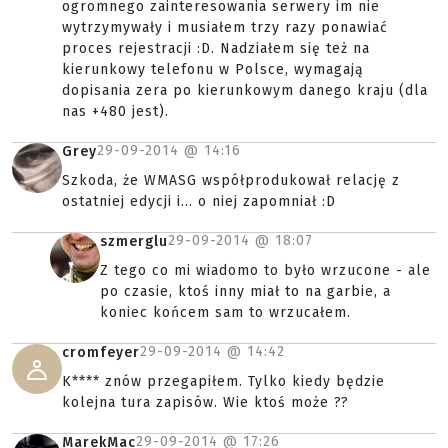
ogromnego zainteresowania serwery im nie
wytrzymywały i musiałem trzy razy ponawiać
proces rejestracji :D. Nadziałem się też na
kierunkowy telefonu w Polsce, wymagają
dopisania zera po kierunkowym danego kraju (dla
nas +480 jest).
29-09-2014 @
14:16
Grey
Szkoda, że WMASG współprodukował relację z
ostatniej edycji i... o niej zapomniał :D
29-09-2014 @
18:07
szmerglu
Z tego co mi wiadomo to było wrzucone - ale
po czasie, ktoś inny miał to na garbie, a
koniec końcem sam to wrzucałem.
29-09-2014 @
14:42
cromfeyer
K**** znów przegapiłem. Tylko kiedy będzie
kolejna tura zapisów. Wie ktoś może ??
29-09-2014 @
17:26
MarekMac