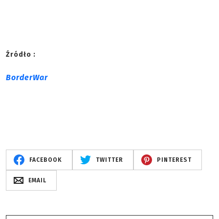
Źródło :
BorderWar
FACEBOOK
TWITTER
PINTEREST
EMAIL