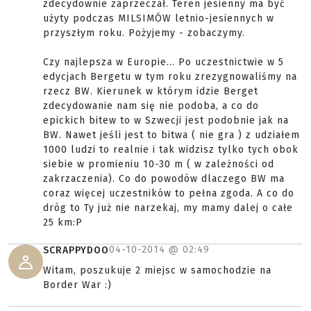
zdecydownie zaprzeczał. Teren jesienny ma być
użyty podczas MILSIMÓW letnio-jesiennych w
przyszłym roku. Pożyjemy - zobaczymy.
Czy najlepsza w Europie... Po uczestnictwie w 5
edycjach Bergetu w tym roku zrezygnowaliśmy na
rzecz BW. Kierunek w którym idzie Berget
zdecydowanie nam się nie podoba, a co do
epickich bitew to w Szwecji jest podobnie jak na
BW. Nawet jeśli jest to bitwa ( nie gra ) z udziałem
1000 ludzi to realnie i tak widzisz tylko tych obok
siebie w promieniu 10-30 m ( w zależności od
zakrzaczenia). Co do powodów dlaczego BW ma
coraz więcej uczestników to pełna zgoda. A co do
dróg to Ty już nie narzekaj, my mamy dalej o całe
25 km:P
04-10-2014 @
02:49
SCRAPPYDOO
Witam, poszukuje 2 miejsc w samochodzie na
Border War :)