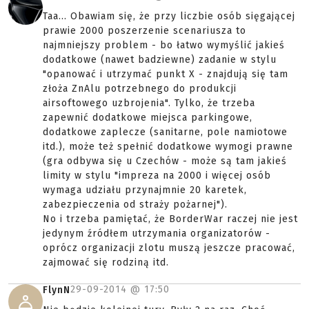
Taa... Obawiam się, że przy liczbie osób sięgającej
prawie 2000 poszerzenie scenariusza to
najmniejszy problem - bo łatwo wymyślić jakieś
dodatkowe (nawet badziewne) zadanie w stylu
"opanować i utrzymać punkt X - znajdują się tam
złoża ZnAlu potrzebnego do produkcji
airsoftowego uzbrojenia". Tylko, że trzeba
zapewnić dodatkowe miejsca parkingowe,
dodatkowe zaplecze (sanitarne, pole namiotowe
itd.), może też spełnić dodatkowe wymogi prawne
(gra odbywa się u Czechów - może są tam jakieś
limity w stylu "impreza na 2000 i więcej osób
wymaga udziału przynajmnie 20 karetek,
zabezpieczenia od straży pożarnej").
No i trzeba pamiętać, że BorderWar raczej nie jest
jedynym źródłem utrzymania organizatorów -
oprócz organizacji zlotu muszą jeszcze pracować,
zajmować się rodziną itd.
29-09-2014 @
17:50
FlynN