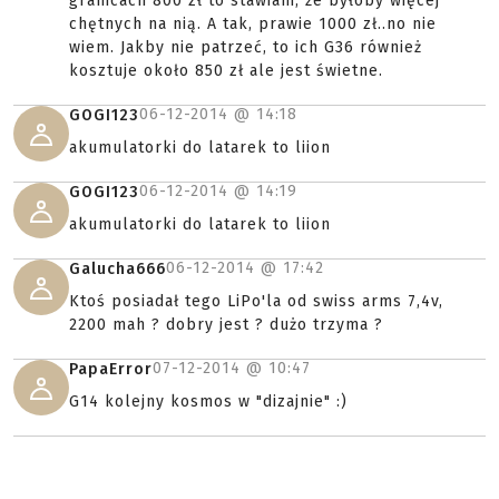
granicach 800 zł to stawiam, że byłoby więcej
chętnych na nią. A tak, prawie 1000 zł..no nie
wiem. Jakby nie patrzeć, to ich G36 również
kosztuje około 850 zł ale jest świetne.
06-12-2014 @
14:18
GOGI123
akumulatorki do latarek to liion
06-12-2014 @
14:19
GOGI123
akumulatorki do latarek to liion
06-12-2014 @
17:42
Galucha666
Ktoś posiadał tego LiPo'la od swiss arms 7,4v,
2200 mah ? dobry jest ? dużo trzyma ?
07-12-2014 @
10:47
PapaError
G14 kolejny kosmos w "dizajnie" :)