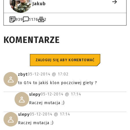
Jakub
939
1176
2
KOMENTARZE
ZALOGUJ SIĘ ABY KOMENTOWAĆ
05-12-2014 @
17:02
zbyt
to G14 to jakiś klon poczciwej giety ?
05-12-2014 @
17:14
slepy
Raczej mutacja ;)
05-12-2014 @
17:14
slepy
Raczej mutacja ;)