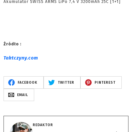
Akumulator SWISS ARMS LiPo 7,4 V 3200mAh 25C [1+1]
Źródło :
Taktczyny.com
FACEBOOK
TWITTER
PINTEREST
EMAIL
REDAKTOR