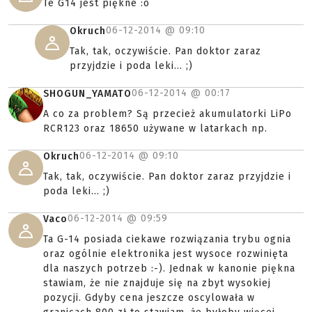
Te G14 jest piękne :o
06-12-2014 @
09:10
Okruch
Tak, tak, oczywiście. Pan doktor zaraz
przyjdzie i poda leki... ;)
06-12-2014 @
00:17
SHOGUN_YAMATO
A co za problem? Są przecież akumulatorki LiPo
RCR123 oraz 18650 używane w latarkach np.
06-12-2014 @
09:10
Okruch
Tak, tak, oczywiście. Pan doktor zaraz przyjdzie i
poda leki... ;)
06-12-2014 @
09:59
Vaco
Ta G-14 posiada ciekawe rozwiązania trybu ognia
oraz ogólnie elektronika jest wysoce rozwinięta
dla naszych potrzeb :-). Jednak w kanonie piękna
stawiam, że nie znajduje się na zbyt wysokiej
pozycji. Gdyby cena jeszcze oscylowała w