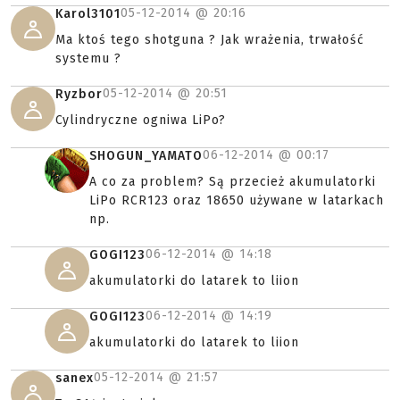
05-12-2014 @
20:16
Karol3101
Ma ktoś tego shotguna ? Jak wrażenia, trwałość
systemu ?
05-12-2014 @
20:51
Ryzbor
Cylindryczne ogniwa LiPo?
06-12-2014 @
00:17
SHOGUN_YAMATO
A co za problem? Są przecież akumulatorki
LiPo RCR123 oraz 18650 używane w latarkach
np.
06-12-2014 @
14:18
GOGI123
akumulatorki do latarek to liion
06-12-2014 @
14:19
GOGI123
akumulatorki do latarek to liion
05-12-2014 @
21:57
sanex