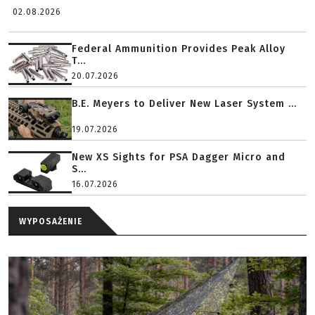
02.08.2026
Federal Ammunition Provides Peak Alloy
T...
20.07.2026
B.E. Meyers to Deliver New Laser System ...
19.07.2026
New XS Sights for PSA Dagger Micro and
S...
16.07.2026
WYPOSAŻENIE