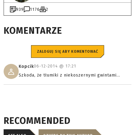
939
1176
2
KOMENTARZE
ZALOGUJ SIĘ ABY KOMENTOWAĆ
06-12-2014 @
17:21
Kopcik
Szkoda, że tłumiki z niekoszernymi gwintami...
RECOMMENDED