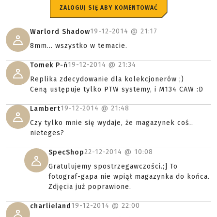
ZALOGUJ SIĘ ABY KOMENTOWAĆ
19-12-2014 @
21:17
Warlord Shadow
8mm... wszystko w temacie.
19-12-2014 @
21:34
Tomek P-ń
Replika zdecydowanie dla kolekcjonerów ;)
Ceną ustępuje tylko PTW systemy, i M134 CAW :D
19-12-2014 @
21:48
Lambert
Czy tylko mnie się wydaje, że magazynek coś..
nieteges?
22-12-2014 @
10:08
SpecShop
Gratulujemy spostrzegawczości.;] To
fotograf-gapa nie wpiął magazynka do końca.
Zdjęcia już poprawione.
19-12-2014 @
22:00
charlieland