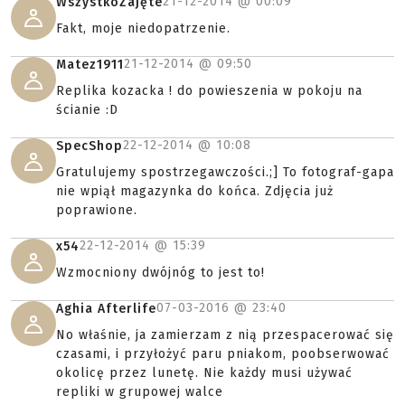
21-12-2014 @
00:09
WszystkoZajęte
Fakt, moje niedopatrzenie.
21-12-2014 @
09:50
Matez1911
Replika kozacka ! do powieszenia w pokoju na
ścianie :D
22-12-2014 @
10:08
SpecShop
Gratulujemy spostrzegawczości.;] To fotograf-gapa
nie wpiął magazynka do końca. Zdjęcia już
poprawione.
22-12-2014 @
15:39
x54
Wzmocniony dwójnóg to jest to!
07-03-2016 @
23:40
Aghia Afterlife
No właśnie, ja zamierzam z nią przespacerować się
czasami, i przyłożyć paru pniakom, poobserwować
okolicę przez lunetę. Nie każdy musi używać
repliki w grupowej walce