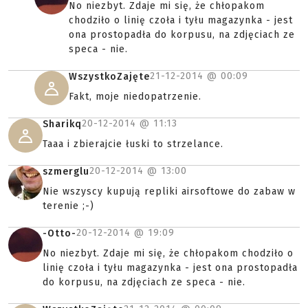
No niezbyt. Zdaje mi się, że chłopakom
chodziło o linię czoła i tyłu magazynka - jest
ona prostopadła do korpusu, na zdjęciach ze
speca - nie.
21-12-2014 @
00:09
WszystkoZajęte
Fakt, moje niedopatrzenie.
20-12-2014 @
11:13
Sharikq
Taaa i zbierajcie łuski to strzelance.
20-12-2014 @
13:00
szmerglu
Nie wszyscy kupują repliki airsoftowe do zabaw w
terenie ;-)
20-12-2014 @
19:09
-Otto-
No niezbyt. Zdaje mi się, że chłopakom chodziło o
linię czoła i tyłu magazynka - jest ona prostopadła
do korpusu, na zdjęciach ze speca - nie.