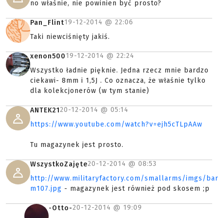
no właśnie, nie powinien być prosto?
19-12-2014 @
22:06
Pan_Flint
Taki niewciśnięty jakiś.
19-12-2014 @
22:24
xenon500
Wszystko ładnie pięknie. Jedna rzecz mnie bardzo
ciekawi- 8mm i 1,5J . Co oznacza, że właśnie tylko
dla kolekcjonerów (w tym stanie)
20-12-2014 @
05:14
ANTEK21
https://www.youtube.com/watch?v=ejh5cTLpAAw
Tu magazynek jest prosto.
20-12-2014 @
08:53
WszystkoZajęte
http://www.militaryfactory.com/smallarms/imgs/bar
m107.jpg
- magazynek jest również pod skosem ;p
20-12-2014 @
19:09
-Otto-