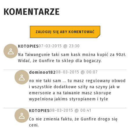
KOMENTARZE
ZALOGUJ SIĘ ABY KOMENTOWAĆ
07-03-2015 @
23:30
KOTOPIES
Na Taiwangunie taki sam kask można kupić za 90zł.
Widać, że Gunfire to sklep dla bogaczy.
08-03-2015 @
00:07
dominoo182
no nie taki sam ... tu masz regulowany obwod
i wszystkie dodatkowe szity na szyny jak w
emersonie a na taiwanie masz skorupe
wypelniona jakims styropianem i tyle
08-03-2015 @
00:41
KOTOPIES
Co nie zmienia faktu, że Gunfire drogo się
ceni.