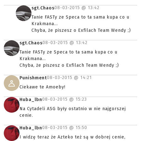
08-03-2015 @
13:42
sgt.Chaos
Tanie FASTy ze Speca to ta sama kupa co u
Krakmana...
Chyba, że piszesz o Exfilach Team Wendy ;)
08-03-2015 @
13:42
sgt.Chaos
Tanie FASTy ze Speca to ta sama kupa co u
Krakmana...
Chyba, że piszesz o Exfilach Team Wendy ;)
08-03-2015 @
14:21
Punishment
Ciekawe te Amoeby!
08-03-2015 @
15:23
Huba_lbn
Na Cytadeli ASG były ostatnio w nie najgorszej
cenie.
08-03-2015 @
15:50
Huba_lbn
I widzę teraz że Azteko też są w dobrej cenie,