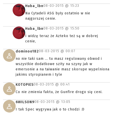
08-03-2015 @
15:23
Huba_lbn
Na Cytadeli ASG były ostatnio w nie
najgorszej cenie.
08-03-2015 @
15:50
Huba_lbn
I widzę teraz że Azteko też są w dobrej
cenie,
08-03-2015 @
00:07
dominoo182
no nie taki sam ... tu masz regulowany obwod i
wszystkie dodatkowe szity na szyny jak w
emersonie a na taiwanie masz skorupe wypelniona
jakims styropianem i tyle
08-03-2015 @
00:41
KOTOPIES
Co nie zmienia faktu, że Gunfire drogo się ceni.
08-03-2015 @
13:05
6WILSON9
I tak Spec wygrywa jak o to chodzi :D