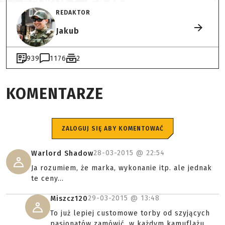
REDAKTOR
Jakub
939
1176
2
KOMENTARZE
ZALOGUJ SIĘ ABY KOMENTOWAĆ
28-03-2015 @
22:54
Warlord Shadow
Ja rozumiem, że marka, wykonanie itp. ale jednak
te ceny...
29-03-2015 @
13:48
Miszcz120
To już lepiej customowe torby od szyjących
pasjonatów zamówić, w każdym kamuflażu