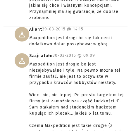
jakim się chce i własnymi koncepcjami.
Przynajmniej ma się gwarancje, że dobrze
zrobione.
29-03-2015 @
14:15
Aliant
Maxpedition jest drogi bo się tak ceni i
dodatkowo dolar poszybował w górę.
30-03-2015 @
09:09
Szajnatałn
Maxpedition jest drogie bo jest
niezajebywalne i tyle. Na pewno można tej
firmie zaufać, nie jest to oczywiste w
przypadku krawców hobbystów niestety.
Wiec- nie, nie lepiej. Po prostu targetem tej
firmy jest zamożniejsza część ludzkości :D.
Sam płakałem nad studenckim budżetem
kupując ich plecak... jakieś 6 lat temu.
Czemu Maxpedition jest takie drogie (z