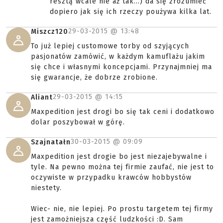
resztą wcale nie aż tak...) da się zrozumieć
dopiero jak się ich rzeczy poużywa kilka lat.
29-03-2015 @
13:48
Miszcz120
To już lepiej customowe torby od szyjących
pasjonatów zamówić, w każdym kamuflażu jakim
się chce i własnymi koncepcjami. Przynajmniej ma
się gwarancje, że dobrze zrobione.
29-03-2015 @
14:15
Aliant
Maxpedition jest drogi bo się tak ceni i dodatkowo
dolar poszybował w górę.
30-03-2015 @
09:09
Szajnatałn
Maxpedition jest drogie bo jest niezajebywalne i
tyle. Na pewno można tej firmie zaufać, nie jest to
oczywiste w przypadku krawców hobbystów
niestety.
Wiec- nie, nie lepiej. Po prostu targetem tej firmy
jest zamożniejsza część ludzkości :D. Sam