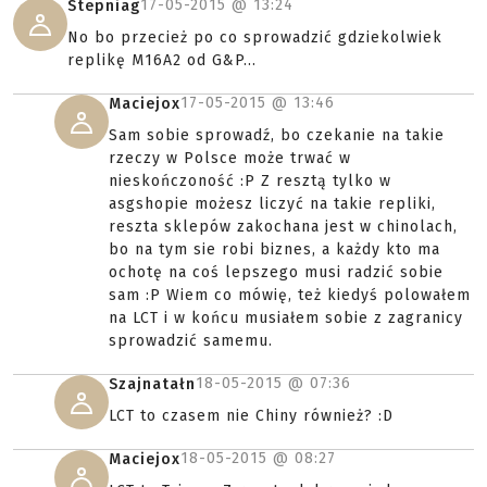
17-05-2015 @
13:24
Stepniag
No bo przecież po co sprowadzić gdziekolwiek
replikę M16A2 od G&P...
17-05-2015 @
13:46
Maciejox
Sam sobie sprowadź, bo czekanie na takie
rzeczy w Polsce może trwać w
nieskończoność :P Z resztą tylko w
asgshopie możesz liczyć na takie repliki,
reszta sklepów zakochana jest w chinolach,
bo na tym sie robi biznes, a każdy kto ma
ochotę na coś lepszego musi radzić sobie
sam :P Wiem co mówię, też kiedyś polowałem
na LCT i w końcu musiałem sobie z zagranicy
sprowadzić samemu.
18-05-2015 @
07:36
Szajnatałn
LCT to czasem nie Chiny również? :D
18-05-2015 @
08:27
Maciejox