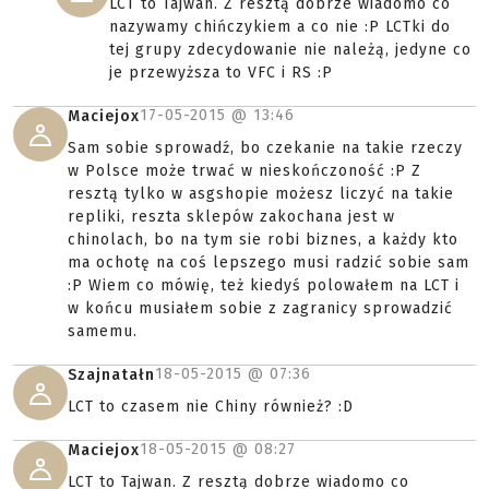
LCT to Tajwan. Z resztą dobrze wiadomo co
nazywamy chińczykiem a co nie :P LCTki do
tej grupy zdecydowanie nie należą, jedyne co
je przewyższa to VFC i RS :P
17-05-2015 @
13:46
Maciejox
Sam sobie sprowadź, bo czekanie na takie rzeczy
w Polsce może trwać w nieskończoność :P Z
resztą tylko w asgshopie możesz liczyć na takie
repliki, reszta sklepów zakochana jest w
chinolach, bo na tym sie robi biznes, a każdy kto
ma ochotę na coś lepszego musi radzić sobie sam
:P Wiem co mówię, też kiedyś polowałem na LCT i
w końcu musiałem sobie z zagranicy sprowadzić
samemu.
18-05-2015 @
07:36
Szajnatałn
LCT to czasem nie Chiny również? :D
18-05-2015 @
08:27
Maciejox
LCT to Tajwan. Z resztą dobrze wiadomo co