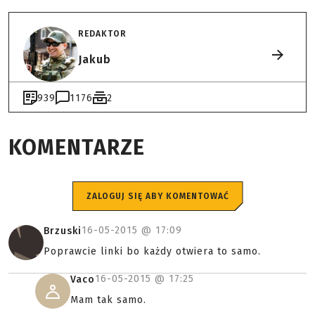
REDAKTOR
Jakub
939
1176
2
KOMENTARZE
ZALOGUJ SIĘ ABY KOMENTOWAĆ
16-05-2015 @
17:09
Brzuski
Poprawcie linki bo każdy otwiera to samo.
16-05-2015 @
17:25
Vaco
Mam tak samo.