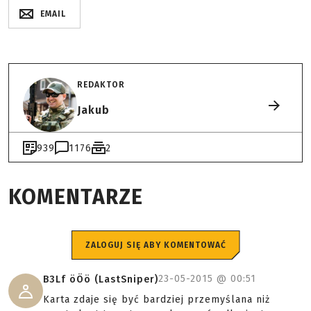
EMAIL
REDAKTOR
Jakub
939
1176
2
KOMENTARZE
ZALOGUJ SIĘ ABY KOMENTOWAĆ
23-05-2015 @
00:51
B3Lf öÖö (LastSniper)
Karta zdaje się być bardziej przemyślana niż