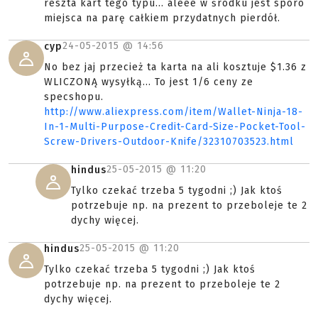
reszta kart tego typu... aleee w środku jest sporo
miejsca na parę całkiem przydatnych pierdół.
24-05-2015 @
14:56
cyp
No bez jaj przecież ta karta na ali kosztuje $1.36 z
WLICZONĄ wysyłką... To jest 1/6 ceny ze
specshopu.
http://www.aliexpress.com/item/Wallet-Ninja-18-
In-1-Multi-Purpose-Credit-Card-Size-Pocket-Tool-
Screw-Drivers-Outdoor-Knife/32310703523.html
25-05-2015 @
11:20
hindus
Tylko czekać trzeba 5 tygodni ;) Jak ktoś
potrzebuje np. na prezent to przeboleje te 2
dychy więcej.
25-05-2015 @
11:20
hindus
Tylko czekać trzeba 5 tygodni ;) Jak ktoś
potrzebuje np. na prezent to przeboleje te 2
dychy więcej.