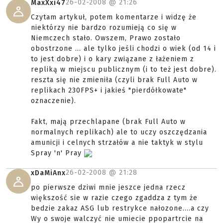
26-02-2008 @
21:26
MaxXxi47
Czytam artykuł, potem komentarze i widzę że
niektórzy nie bardzo rozumieją co się w
Niemczech stało. Owszem, Prawo zostało
obostrzone ... ale tylko jeśli chodzi o wiek (od 14 i
to jest dobre) i o kary związane z łażeniem z
repliką w miejscu publicznym (i to też jest dobre).
reszta się nie zmieniła (czyli brak Full Auto w
replikach 230FPS+ i jakieś "pierdółkowate"
oznaczenie).
Fakt, mają przechlapane (brak Full Auto w
normalnych replikach) ale to uczy oszczędzania
amunicji i celnych strzałów a nie taktyk w stylu
Spray 'n' Pray
26-02-2008 @
21:28
xDaMiAnx
po pierwsze dziwi mnie jeszce jedna rzecz
większość sie w razie czego zgaddza z tym że
bedzie zakaz ASG lub restrykce nałozone....a czy
Wy o swoje walczyć nie umiecie ppopartrcie na