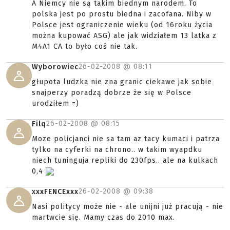
A Niemcy nie są takim biednym narodem. To
polska jest po prostu biedna i zacofana. Niby w
Polsce jest ograniczenie wieku (od 16roku życia
można kupować ASG) ale jak widziałem 13 latka z
M4A1 CA to było coś nie tak.
26-02-2008 @
08:11
Wyborowiec
głupota ludzka nie zna granic ciekawe jak sobie
snajperzy poradzą dobrze że się w Polsce
urodziłem =)
26-02-2008 @
08:15
Filq
Moze policjanci nie sa tam az tacy kumaci i patrza
tylko na cyferki na chrono.. w takim wyapdku
niech tuninguja repliki do 230fps.. ale na kulkach
0,4
26-02-2008 @
09:38
xxxFENCExxx
Nasi politycy może nie - ale unijni już pracują - nie
martwcie się. Mamy czas do 2010 max.