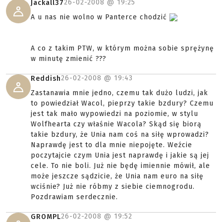
26-02-2008 @
19:25
Jackall37
A u nas nie wolno w Panterce chodzić
A co z takim PTW, w którym można sobie sprężynę
w minutę zmienić ???
26-02-2008 @
19:43
Reddish
Zastanawia mnie jedno, czemu tak dużo ludzi, jak
to powiedział Wacol, pieprzy takie bzdury? Czemu
jest tak mało wypowiedzi na poziomie, w stylu
Wolfhearta czy właśnie Wacola? Skąd się biorą
takie bzdury, że Unia nam coś na siłę wprowadzi?
Naprawdę jest to dla mnie niepojęte. Weźcie
poczytajcie czym Unia jest naprawdę i jakie są jej
cele. To nie boli. Już nie będę imiennie mówił, ale
może jeszcze sądzicie, że Unia nam euro na siłę
wciśnie? Już nie róbmy z siebie ciemnogrodu.
Pozdrawiam serdecznie.
26-02-2008 @
19:52
GROMPL