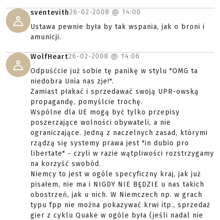
26-02-2008 @
14:00
sventevith
Ustawa pewnie była by tak wspania, jak o broni i
amunicji.
26-02-2008 @
14:06
WolfHeart
Odpuśćcie już sobie tę panikę w stylu "OMG ta
niedobra Unia nas zje!".
Zamiast płakać i sprzedawać swoją UPR-owską
propagandę, pomyślcie trochę.
Wspólne dla UE mogą być tylko przepisy
poszerzające wolności obywateli, a nie
ograniczające. Jedną z naczelnych zasad, którymi
rządzą się systemy prawa jest "in dubio pro
libertate" - czyli w razie wątpliwości rozstrzygamy
na korzyść swobód.
Niemcy to jest w ogóle specyficzny kraj, jak już
pisałem, nie ma i NIGDY NIE BĘDZIE u nas takich
obostrzeń, jak u nich. W Niemczech np. w grach
typu fpp nie można pokazywać krwi itp., sprzedaż
gier z cyklu Quake w ogóle była (jeśli nadal nie