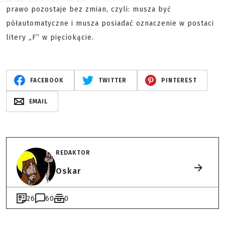
prawo pozostaje bez zmian, czyli: musza być
półautomatyczne i musza posiadać oznaczenie w postaci
litery „F” w pięciokącie.
FACEBOOK
TWITTER
PINTEREST
EMAIL
REDAKTOR
Oskar
26
60
0