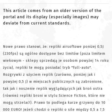
This article comes from an older version of the
portal and its display (especially images) may
deviate from current standards.
Nowe prawo stanowi, że: repliki airsoftowe poniżej 0,5J
(230fps) są ogólno dostępne bez limitów (poza limitem
wiekowym - sklepy sprzedają je osobom powyżej 14 roku
życia), repliki te mogą posiadać tryb "full-auto".
Rozgrywki z użyciem replik (zarówno, poniżej jak i
powyżej 0,5 J) w miejscach publicznych są zabronione,
tak jak i noszenie replik wyglądających jak broń ostra
(również repliki broni w stylu Science Fiction, które nie
mogą strzelać!). Prawo to podlega karze grzywny do 10
000 EURO! Jeżeli chodzi o repliki o sile między 0,5 a 7,5