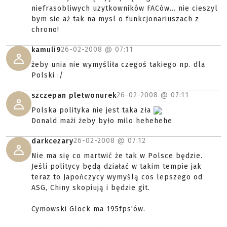
niefrasobliwych uzytkowników FACów... nie cieszyl
bym sie aż tak na mysl o funkcjonariuszach z
chrono!
26-02-2008 @
07:11
kamuli9
żeby unia nie wymyśliła czegoś takiego np. dla
Polski :/
26-02-2008 @
07:11
szczepan pletwonurek
Polska polityka nie jest taka zła
Donald mażi żeby było milo hehehehe
26-02-2008 @
07:12
darkcezary
Nie ma się co martwić że tak w Polsce będzie.
Jeśli politycy będą działać w takim tempie jak
teraz to Japończycy wymyślą cos lepszego od
ASG, Chiny skopiują i będzie git.
Cymowski Glock ma 195fps'ów.