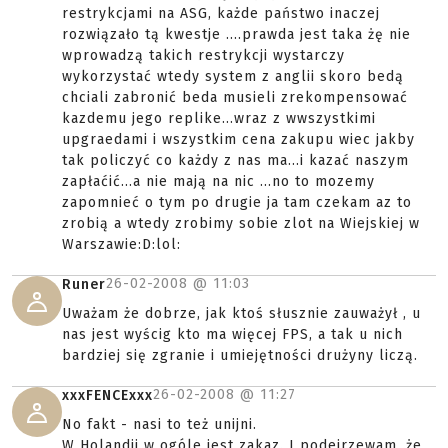
restrykcjami na ASG, każde państwo inaczej
rozwiązało tą kwestje ....prawda jest taka żę nie
wprowadzą takich restrykcji wystarczy
wykorzystać wtedy system z anglii skoro bedą
chciali zabronić beda musieli zrekompensować
kazdemu jego replike...wraz z wwszystkimi
upgraedami i wszystkim cena zakupu wiec jakby
tak policzyć co każdy z nas ma...i kazać naszym
zapłaćić...a nie mają na nic ...no to mozemy
zapomnieć o tym po drugie ja tam czekam az to
zrobią a wtedy zrobimy sobie zlot na Wiejskiej w
Warszawie:D:lol:
26-02-2008 @
11:03
Runer
Uważam że dobrze, jak ktoś słusznie zauważył , u
nas jest wyścig kto ma więcej FPS, a tak u nich
bardziej się zgranie i umiejętności drużyny liczą.
26-02-2008 @
11:27
xxxFENCExxx
No fakt - nasi to też unijni.
W Holandii w ogóle jest zakaz. I podejrzewam, że