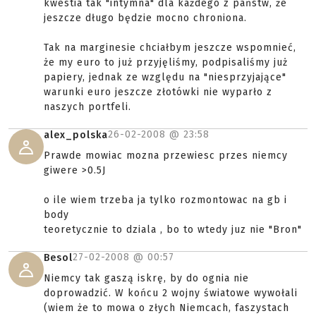
kwestia tak "intymna" dla każdego z państw, że
jeszcze długo będzie mocno chroniona.
Tak na marginesie chciałbym jeszcze wspomnieć,
że my euro to już przyjęliśmy, podpisaliśmy już
papiery, jednak ze względu na "niesprzyjające"
warunki euro jeszcze złotówki nie wyparło z
naszych portfeli.
26-02-2008 @
23:58
alex_polska
Prawde mowiac mozna przewiesc przes niemcy
giwere >0.5J
o ile wiem trzeba ja tylko rozmontowac na gb i
body
teoretycznie to dziala , bo to wtedy juz nie "Bron"
27-02-2008 @
00:57
Besol
Niemcy tak gaszą iskrę, by do ognia nie
doprowadzić. W końcu 2 wojny światowe wywołali
(wiem że to mowa o złych Niemcach, faszystach