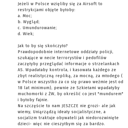
Jeżeli w Polsce wzięliby się za Airsoft to
restrykcjami objęte byłoby:
a. Moc;
b. Wygląd;
c. Umundurowanie;
d. Wiek;
Jak to by się skończyło?
Prawdopodobnie internetowe oddziały policji,
szukające w necie terrorystów i pedofilów
zaczęłyby przeglądać informacje o strzelankach
AS. Wpadałaby kontrola, i kasowała każdego ze
zbyt realistyczną repliką, za mocną, za młodego (
w Polsce wszystko za co się prawo weźmie jest od
18 lat minimum), pewnie ze Szkiełami wpadałyby
muchomorki z ŻW, by określić co jest "mundurem"
i byłoby fajnie.
Na szczęście to nam JESZCZE nie grozi- ale jak
wiemy, Uniąrządzą ideały socjalistyczne, a
socjalizm traktuje obywateli jak niedorozwinięte
dzieci- więc nie cieszyłbym się za bardzo.