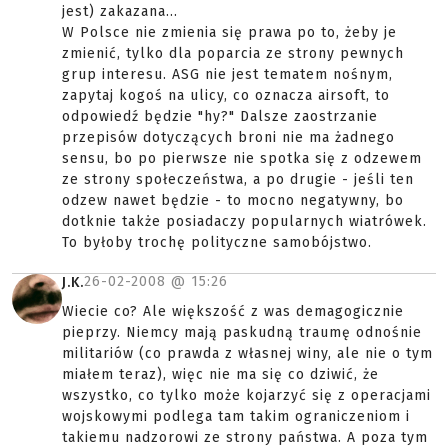
jest) zakazana...
W Polsce nie zmienia się prawa po to, żeby je
zmienić, tylko dla poparcia ze strony pewnych
grup interesu. ASG nie jest tematem nośnym,
zapytaj kogoś na ulicy, co oznacza airsoft, to
odpowiedź będzie "hy?" Dalsze zaostrzanie
przepisów dotyczących broni nie ma żadnego
sensu, bo po pierwsze nie spotka się z odzewem
ze strony społeczeństwa, a po drugie - jeśli ten
odzew nawet będzie - to mocno negatywny, bo
dotknie także posiadaczy popularnych wiatrówek.
To byłoby trochę polityczne samobójstwo.
26-02-2008 @
15:26
J.K.
Wiecie co? Ale większość z was demagogicznie
pieprzy. Niemcy mają paskudną traumę odnośnie
militariów (co prawda z własnej winy, ale nie o tym
miałem teraz), więc nie ma się co dziwić, że
wszystko, co tylko może kojarzyć się z operacjami
wojskowymi podlega tam takim ograniczeniom i
takiemu nadzorowi ze strony państwa. A poza tym