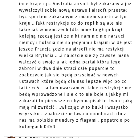
inne kraje np...Australia airsoft był zakazany a już
wywalczyli sobie nową ustawe i airsoft przestał
byc sportem zakazanym z mianem sportu w tym
kraju ...fakt restrykcje co do replik są ale nie
takie jak w niemczech (dla mnie to głupi kraj)
kolejną rzeczą jest ze nikt nam nic nie narzuci
niemcy i holania nie są jedynimu krajami w UE jest
jeszce Francja gdzie na airsoft nie ma restykcji
wielka Brytania .....i nauczcie sie zę zawsze mzna
walczyć o swoje a jak jedna partai która tego
zabroni w dwa dnie straci całe poparcie to
zoabczycie jak sie będą przscigać w nowych
ustawach które będą dla nas lepsze więc po co
takie coś ...ja tam uwarzam że takie restrykcje nie
bedą wprowadzone i sie o to nie boje a jakby mi
zakazali to pierwsze co bym napisał to kwote jaką
mają mi zwrócić ....wliczjąc w to kulki i wszystko
wsyzstko ...zoabczcie ustawa o mundurach ilu z
nas ma polskie mundury z flagami ..popatrcie po
koloegach:D:D:D