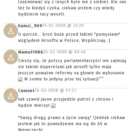
(naśmiewać się z innych byle nie z siebie). Ale nas
też to kiedyś czeka, ciekaw jestem czy wtedy
będziecie tacy weseli.
25-02-2008 @
23:29
Kamzi_909
O qurcze... broń boże przed takimi "pomysłami"
względem Airsoftu w Polsce, Współczuję ;|
26-02-2008 @
00:46
Mamut1986
Cieszę się, że polscy parlamentarzyści nie zajmują
sie takimi duperelami jak airsoft tylko maja
jeszcze poważne reformy na głowie do wykonania
W sumie to jedyny plus tej sytuacji^^
26-02-2008 @
01:21
Cement
tak szwed jasne przyjedzie patrol z chrono i
będzie mierzył
"Swoją drogą prawo a życie swoją" (Jednak ciekaw
jestem jak to powiedzenie ma się do AS w
Niemczech)