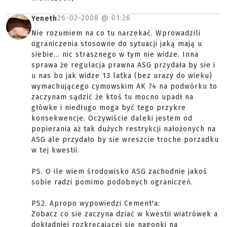
26-02-2008 @
01:26
Yeneth
Nie rozumiem na co tu narzekać. Wprowadzili
ograniczenia stosowne do sytuacji jaką mają u
siebie... nic strasznego w tym nie widze. Inna
sprawa że regulacja prawna ASG przydała by sie i
u nas bo jak widze 13 latka (bez urazy do wieku)
wymachującego cymowskim AK 74 na podwórku to
zaczynam sądzić że ktoś tu mocno upadł na
główke i niedługo moga być tego przykre
konsekwencje. Oczywiście daleki jestem od
popierania aż tak dużych restrykcji nałożonych na
ASG ale przydało by sie wreszcie troche porzadku
w tej kwestii.
PS. O ile wiem środowisko ASG zachodnie jakoś
sobie radzi pomimo podobnych ograniczeń.
PS2. Apropo wypowiedzi Cement'a:
Zobacz co sie zaczyna dziać w kwestii wiatrówek a
dokładniej rozkręcającej się nagonki na