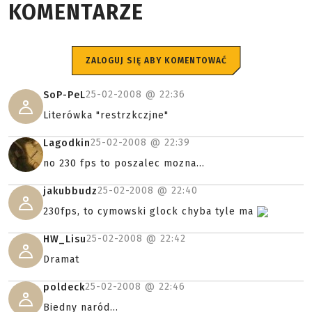
KOMENTARZE
ZALOGUJ SIĘ ABY KOMENTOWAĆ
25-02-2008 @
22:36
SoP-PeL
Literówka "restrzkczjne"
25-02-2008 @
22:39
Lagodkin
no 230 fps to poszalec mozna...
25-02-2008 @
22:40
jakubbudz
230fps, to cymowski glock chyba tyle ma
25-02-2008 @
22:42
HW_Lisu
Dramat
25-02-2008 @
22:46
poldeck
Biedny naród...