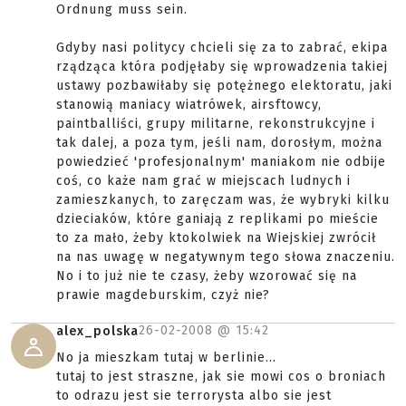
Ordnung muss sein.
Gdyby nasi politycy chcieli się za to zabrać, ekipa
rządząca która podjęłaby się wprowadzenia takiej
ustawy pozbawiłaby się potężnego elektoratu, jaki
stanowią maniacy wiatrówek, airsftowcy,
paintballiści, grupy militarne, rekonstrukcyjne i
tak dalej, a poza tym, jeśli nam, dorosłym, można
powiedzieć 'profesjonalnym' maniakom nie odbije
coś, co każe nam grać w miejscach ludnych i
zamieszkanych, to zaręczam was, że wybryki kilku
dzieciaków, które ganiają z replikami po mieście
to za mało, żeby ktokolwiek na Wiejskiej zwrócił
na nas uwagę w negatywnym tego słowa znaczeniu.
No i to już nie te czasy, żeby wzorować się na
prawie magdeburskim, czyż nie?
26-02-2008 @
15:42
alex_polska
No ja mieszkam tutaj w berlinie...
tutaj to jest straszne, jak sie mowi cos o broniach
to odrazu jest sie terrorysta albo sie jest