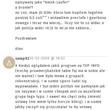
opisywany jako "Amok-Läufer"
a bronie??
no coz, mam JG G36c ktora tam kupilem legalnie
ponizej 0,5 zuli^^ i wstawilem preclufe i gearboxa
nowego i teraz ma wiecej... liczy sie to co widac a
jak policja widzi <0,5J to mi ja nie zabiora...
Pozdrawiam
Alex
26-02-2008 @
18:02
semp92
A kiedyś oglądałem jakiś program na TVP INFO
(trochę proamerykańskie takie fuj ma w sobie ale
nie ważne) i tam była mowa o grupach
rekonstrukcji. I w sumie sporo ludzi się
wypowiadało. I był jeden polityk nie pamiętam jak
sie nazywał i w sumie chłopak jest za wszelkimi
grupa tego typu. I nawet ma chęci żeby zmienić
ustawę (nie wiem tylko kurcze którą), i w sumie
jakby zaczęli się przyczepiać to by ustawę