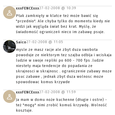
27-02-2008 @
10:39
xxxFENCExxx
Ptak zamknięty w klatce też może bawić się
"przednio". Ale chyba tylko do momentu kiedy nie
widzi jak wygląda świat bez krat. Myślę, że
świadomość ograniczeń nieco im zabawę psuje.
27-02-2008 @
11:05
Saico
mysle ze masz racje ale zbyt duza swobota
powoduje ze niektorym tez szajba odbija i wciskaja
ludzie w swoje repliki po 600 - 700 fps .ludzie
niestety maja tendencje do popadania ze
skrajnosci w skrajnosc . ograniczenie zabawy moze
psuc zabawe , jednak zbyt duza wolnosc moze
spowodowac komus krzywde
27-02-2008 @
11:59
xxxFENCExxx
Ja mam w domu noże kuchenne (długie i ostre) -
też "mogę" nimi zrobić komuś krzywdę. Wolność
kosztuje.