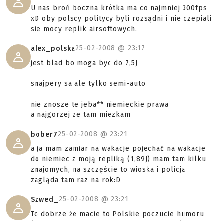
U nas broń boczna krótka ma co najmniej 300fps
xD oby polscy politycy byli rozsądni i nie czepiali
sie mocy replik airsoftowych.
25-02-2008 @
23:17
alex_polska
jest blad bo moga byc do 7,5J
snajpery sa ale tylko semi-auto
nie znosze te jeba** niemieckie prawa
a najgorzej ze tam miezkam
25-02-2008 @
23:21
bober7
a ja mam zamiar na wakacje pojechać na wakacje
do niemiec z moją repliką (1,89J) mam tam kilku
znajomych, na szczęście to wioska i policja
zagląda tam raz na rok:D
25-02-2008 @
23:21
Szwed_
To dobrze że macie to Polskie poczucie humoru