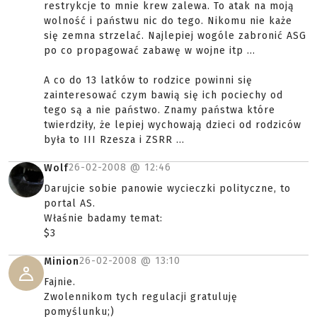
restrykcje to mnie krew zalewa. To atak na moją
wolność i państwu nic do tego. Nikomu nie każe
się zemna strzelać. Najlepiej wogóle zabronić ASG
po co propagować zabawę w wojne itp ...
A co do 13 latków to rodzice powinni się
zainteresować czym bawią się ich pociechy od
tego są a nie państwo. Znamy państwa które
twierdziły, że lepiej wychowają dzieci od rodziców
była to III Rzesza i ZSRR ...
26-02-2008 @
12:46
Wolf
Darujcie sobie panowie wycieczki polityczne, to
portal AS.
Właśnie badamy temat:
$3
26-02-2008 @
13:10
Minion
Fajnie.
Zwolennikom tych regulacji gratuluję
pomyślunku;)