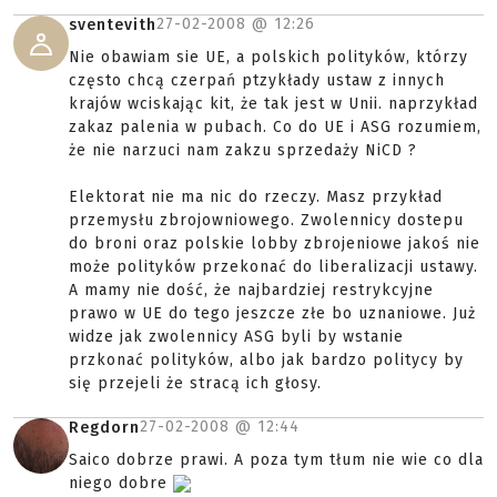
27-02-2008 @
12:26
sventevith
Nie obawiam sie UE, a polskich polityków, którzy
często chcą czerpań ptzykłady ustaw z innych
krajów wciskając kit, że tak jest w Unii. naprzykład
zakaz palenia w pubach. Co do UE i ASG rozumiem,
że nie narzuci nam zakzu sprzedaży NiCD ?
Elektorat nie ma nic do rzeczy. Masz przykład
przemysłu zbrojowniowego. Zwolennicy dostepu
do broni oraz polskie lobby zbrojeniowe jakoś nie
może polityków przekonać do liberalizacji ustawy.
A mamy nie dość, że najbardziej restrykcyjne
prawo w UE do tego jeszcze złe bo uznaniowe. Już
widze jak zwolennicy ASG byli by wstanie
przkonać polityków, albo jak bardzo politycy by
się przejeli że stracą ich głosy.
27-02-2008 @
12:44
Regdorn
Saico dobrze prawi. A poza tym tłum nie wie co dla
niego dobre