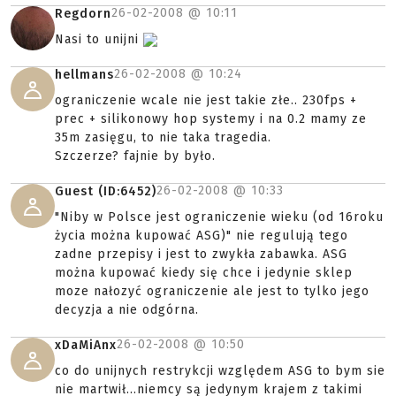
26-02-2008 @
10:11
Regdorn
Nasi to unijni
26-02-2008 @
10:24
hellmans
ograniczenie wcale nie jest takie złe.. 230fps +
prec + silikonowy hop systemy i na 0.2 mamy ze
35m zasięgu, to nie taka tragedia.
Szczerze? fajnie by było.
26-02-2008 @
10:33
Guest (ID:6452)
"Niby w Polsce jest ograniczenie wieku (od 16roku
życia można kupować ASG)" nie regulują tego
zadne przepisy i jest to zwykła zabawka. ASG
można kupować kiedy się chce i jedynie sklep
moze nałozyć ograniczenie ale jest to tylko jego
decyzja a nie odgórna.
26-02-2008 @
10:50
xDaMiAnx
co do unijnych restrykcji względem ASG to bym sie
nie martwił...niemcy są jedynym krajem z takimi