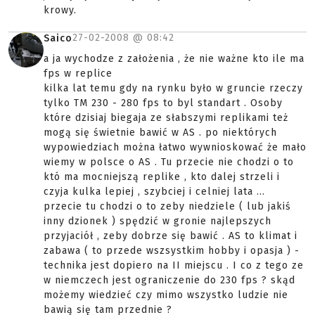
krowy.
27-02-2008 @
08:42
Saico
a ja wychodze z założenia , że nie ważne kto ile ma
fps w replice
kilka lat temu gdy na rynku było w gruncie rzeczy
tylko TM 230 - 280 fps to byl standart . Osoby
które dzisiaj biegaja ze słabszymi replikami też
mogą się świetnie bawić w AS . po niektórych
wypowiedziach można łatwo wywnioskować że mało
wiemy w polsce o AS . Tu przecie nie chodzi o to
któ ma mocniejszą replike , kto dalej strzeli i
czyja kulka lepiej , szybciej i celniej lata ...
przecie tu chodzi o to zeby niedziele ( lub jakiś
inny dzionek ) spędzić w gronie najlepszych
przyjaciół , zeby dobrze się bawić . AS to klimat i
zabawa ( to przede wszsystkim hobby i opasja ) -
technika jest dopiero na II miejscu . I co z tego ze
w niemczech jest ograniczenie do 230 fps ? skąd
możemy wiedzieć czy mimo wszystko ludzie nie
bawią się tam przednie ?