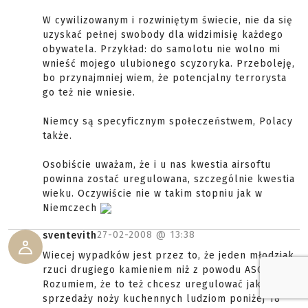
W cywilizowanym i rozwiniętym świecie, nie da się
uzyskać pełnej swobody dla widzimisię każdego
obywatela. Przykład: do samolotu nie wolno mi
wnieść mojego ulubionego scyzoryka. Przeboleję,
bo przynajmniej wiem, że potencjalny terrorysta
go też nie wniesie.
Niemcy są specyficznym społeczeństwem, Polacy
także.
Osobiście uważam, że i u nas kwestia airsoftu
powinna zostać uregulowana, szczególnie kwestia
wieku. Oczywiście nie w takim stopniu jak w
Niemczech
27-02-2008 @
13:38
sventevith
Wiecej wypadków jest przez to, że jeden młodziak
rzuci drugiego kamieniem niż z powodu ASG.
Rozumiem, że to też chcesz uregulować jak i zakaz
sprzedaży noży kuchennych ludziom poniżej 18