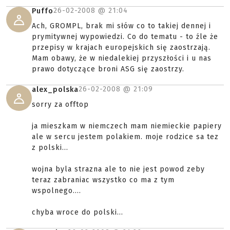
26-02-2008 @
21:04
Puffo
Ach, GROMPL, brak mi słów co to takiej dennej i
prymitywnej wypowiedzi. Co do tematu - to źle że
przepisy w krajach europejskich się zaostrzają.
Mam obawy, że w niedalekiej przyszłości i u nas
prawo dotyczące broni ASG się zaostrzy.
26-02-2008 @
21:09
alex_polska
sorry za offtop
ja mieszkam w niemczech mam niemieckie papiery
ale w sercu jestem polakiem. moje rodzice sa tez
z polski...
wojna byla strazna ale to nie jest powod zeby
teraz zabraniac wszystko co ma z tym
wspolnego....
chyba wroce do polski...