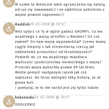
W sumie to Niemcom takie ograniczenia się należą,
oni już się nawojowali;) i na najbliższe pokolenia o
wojnie powinni zapomnieć:)
26-02-2008 @
20:52
Reddish
Weź spójrz co Ty w ogóle gadasz GROMPL. Co ma
wspólnego z wojną airsofter z Niemiec? On coś
zawinił? On nam wojnę wypowiedział? Czemu mamy
ciągle kłopoty z tak elementarną rzeczą jak
oddzielenie przeszłości od teraźniejszości?
Powiedz mi, co ma wspólnego miażdżaca
większość społeczeństwa niemieckiego z wojną?
Przecież wojna wybuchła prawie 69 lat temu.
Weźże pomyśl następnym razem jak coś
napiszesz. Bo teraz walnąłeś taką bzdurę, że aż
głowa boli.
I pamiętaj, że to nie naród jest zły tylko ludzie.
26-02-2008 @
20:57
kokonesko
DOKLEDNIE