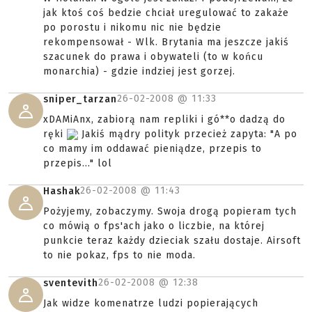
jak ktoś coś bedzie chciał uregulować to zakaże
po porostu i nikomu nic nie będzie
rekompensował - Wlk. Brytania ma jeszcze jakiś
szacunek do prawa i obywateli (to w końcu
monarchia) - gdzie indziej jest gorzej.
26-02-2008 @
11:33
sniper_tarzan
xDAMiAnx, zabiorą nam repliki i gó**o dadzą do
ręki
Jakiś mądry polityk przecież zapyta: "A po
co mamy im oddawać pieniądze, przepis to
przepis..." lol
26-02-2008 @
11:43
Hashak
Pożyjemy, zobaczymy. Swoja drogą popieram tych
co mówią o fps'ach jako o liczbie, na której
punkcie teraz każdy dzieciak szału dostaje. Airsoft
to nie pokaz, fps to nie moda.
26-02-2008 @
12:38
sventevith
Jak widze komenatrze ludzi popierających