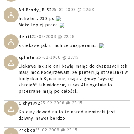
25-02-2008 @
22:53
AdiBrody_B-52
hehehe... 230fps
Może lepiej proce
25-02-2008 @
22:58
delcik
a ciekawe jak u nich ze snajperami...
25-02-2008 @
23:15
splinter
Ciekawe jak sie oni bawią mając do dyspozycji tak
małą moc.Podejrzewam, że preferują strzelanki w
budynkach.Bynajmniej mają z głowy "wyścig
zbrojeń" tak widoczny u nas.Ale ogólnie to
przesrane mają po całości...
25-02-2008 @
23:15
Cichy1992
Kolejny dowód na to że naród niemiecki jest
dziwny, nawet bardzo
25-02-2008 @
23:15
Phobos