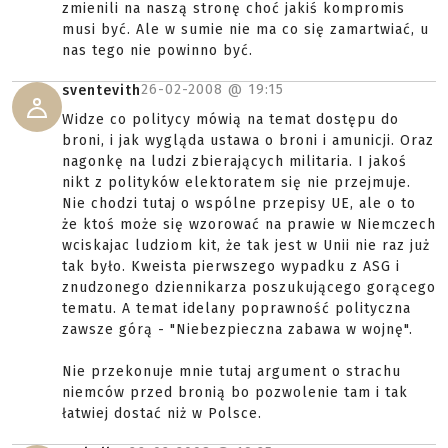
zmienili na naszą stronę choć jakiś kompromis
musi być. Ale w sumie nie ma co się zamartwiać, u
nas tego nie powinno być.
26-02-2008 @
19:15
sventevith
Widze co politycy mówią na temat dostępu do
broni, i jak wygląda ustawa o broni i amunicji. Oraz
nagonkę na ludzi zbierających militaria. I jakoś
nikt z polityków elektoratem się nie przejmuje.
Nie chodzi tutaj o wspólne przepisy UE, ale o to
że ktoś może się wzorować na prawie w Niemczech
wciskajac ludziom kit, że tak jest w Unii nie raz już
tak było. Kweista pierwszego wypadku z ASG i
znudzonego dziennikarza poszukującego gorącego
tematu. A temat idelany poprawność polityczna
zawsze górą - "Niebezpieczna zabawa w wojnę".
Nie przekonuje mnie tutaj argument o strachu
niemców przed bronią bo pozwolenie tam i tak
łatwiej dostać niż w Polsce.