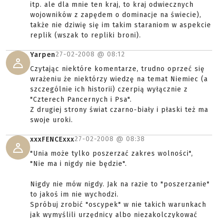
itp. ale dla mnie ten kraj, to kraj odwiecznych
wojowników z zapędem o dominacje na świecie),
także nie dziwię się im takim staraniom w aspekcie
replik (wszak to repliki broni).
27-02-2008 @
08:12
Yarpen
Czytając niektóre komentarze, trudno oprzeć się
wrażeniu że niektórzy wiedzę na temat Niemiec (a
szczególnie ich historii) czerpią wyłącznie z
"Czterech Pancernych i Psa".
Z drugiej strony świat czarno-biały i płaski też ma
swoje uroki.
27-02-2008 @
08:38
xxxFENCExxx
"Unia może tylko poszerzać zakres wolności",
"Nie ma i nigdy nie będzie".
Nigdy nie mów nigdy. Jak na razie to "poszerzanie"
to jakoś im nie wychodzi.
Spróbuj zrobić "oscypek" w nie takich warunkach
jak wymyślili urzędnicy albo niezakolczykować