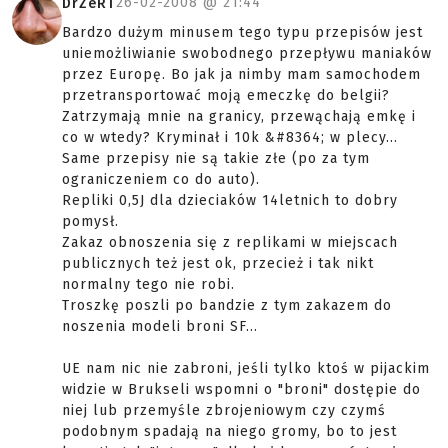
26-02-2008 @
21:44
DrZeRT
Bardzo dużym minusem tego typu przepisów jest
uniemożliwianie swobodnego przepływu maniaków
przez Europę. Bo jak ja nimby mam samochodem
przetransportować moją emeczkę do belgii?
Zatrzymają mnie na granicy, przewąchają emkę i
co w wtedy? Kryminał i 10k &#8364; w plecy...
Same przepisy nie są takie złe (po za tym
ograniczeniem co do auto).
Repliki 0,5J dla dzieciaków 14letnich to dobry
pomysł.
Zakaz obnoszenia się z replikami w miejscach
publicznych też jest ok, przecież i tak nikt
normalny tego nie robi.
Troszkę poszli po bandzie z tym zakazem do
noszenia modeli broni SF...
UE nam nic nie zabroni, jeśli tylko ktoś w pijackim
widzie w Brukseli wspomni o "broni" dostępie do
niej lub przemyśle zbrojeniowym czy czymś
podobnym spadają na niego gromy, bo to jest