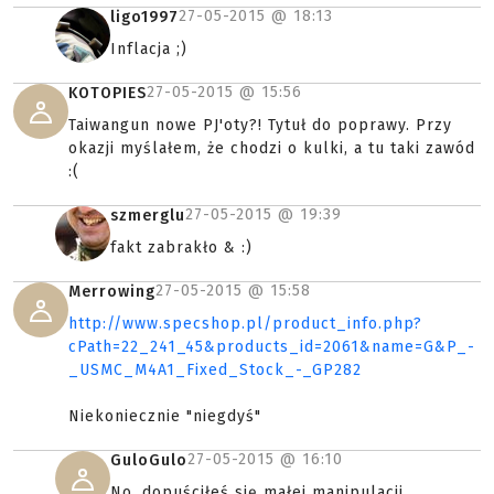
27-05-2015 @
18:13
ligo1997
Inflacja ;)
27-05-2015 @
15:56
KOTOPIES
Taiwangun nowe PJ'oty?! Tytuł do poprawy. Przy
okazji myślałem, że chodzi o kulki, a tu taki zawód
:(
27-05-2015 @
19:39
szmerglu
fakt zabrakło & :)
27-05-2015 @
15:58
Merrowing
http://www.specshop.pl/product_info.php?
cPath=22_241_45&products_id=2061&name=G&P_-
_USMC_M4A1_Fixed_Stock_-_GP282
Niekoniecznie "niegdyś"
27-05-2015 @
16:10
GuloGulo
No, dopuściłeś się małej manipulacji,