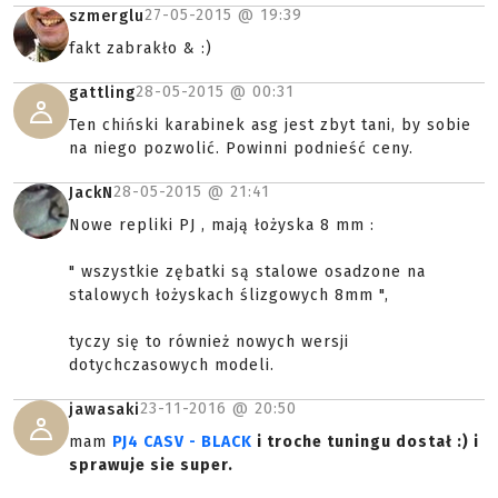
27-05-2015 @
19:39
szmerglu
fakt zabrakło & :)
28-05-2015 @
00:31
gattling
Ten chiński karabinek asg jest zbyt tani, by sobie
na niego pozwolić. Powinni podnieść ceny.
28-05-2015 @
21:41
JackN
Nowe repliki PJ , mają łożyska 8 mm :
" wszystkie zębatki są stalowe osadzone na
stalowych łożyskach ślizgowych 8mm ",
tyczy się to również nowych wersji
dotychczasowych modeli.
23-11-2016 @
20:50
jawasaki
mam
PJ4 CASV - BLACK
i troche tuningu dostał :) i
sprawuje sie super.