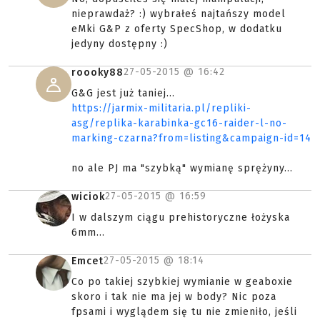
nieprawdaż? :) wybrałeś najtańszy model
eMki G&P z oferty SpecShop, w dodatku
jedyny dostępny :)
27-05-2015 @
16:42
roooky88
G&G jest już taniej...
https://jarmix-militaria.pl/repliki-
asg/replika-karabinka-gc16-raider-l-no-
marking-czarna?from=listing&campaign-id=14
no ale PJ ma "szybką" wymianę sprężyny...
27-05-2015 @
16:59
wiciok
I w dalszym ciągu prehistoryczne łożyska
6mm...
27-05-2015 @
18:14
Emcet
Co po takiej szybkiej wymianie w geaboxie
skoro i tak nie ma jej w body? Nic poza
fpsami i wyglądem się tu nie zmieniło, jeśli