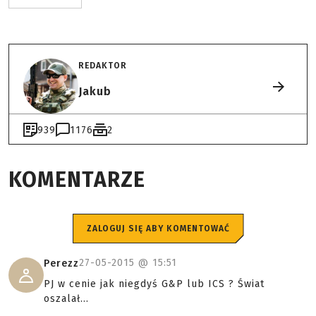
REDAKTOR
Jakub
939
1176
2
KOMENTARZE
ZALOGUJ SIĘ ABY KOMENTOWAĆ
27-05-2015 @
15:51
Perezz
PJ w cenie jak niegdyś G&P lub ICS ? Świat
oszalał...