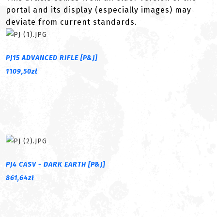
portal and its display (especially images) may
deviate from current standards.
PJ15 ADVANCED RIFLE [P&J]
1109,50zł
PJ4 CASV - DARK EARTH [P&J]
861,64zł