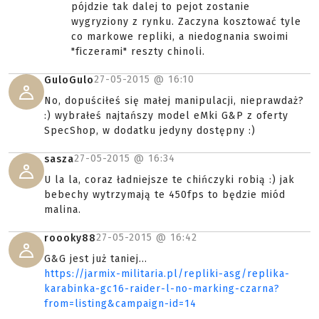
pójdzie tak dalej to pejot zostanie
wygryziony z rynku. Zaczyna kosztować tyle
co markowe repliki, a niedognania swoimi
"ficzerami" reszty chinoli.
27-05-2015 @
16:10
GuloGulo
No, dopuściłeś się małej manipulacji, nieprawdaż?
:) wybrałeś najtańszy model eMki G&P z oferty
SpecShop, w dodatku jedyny dostępny :)
27-05-2015 @
16:34
sasza
U la la, coraz ładniejsze te chińczyki robią :) jak
bebechy wytrzymają te 450fps to będzie miód
malina.
27-05-2015 @
16:42
roooky88
G&G jest już taniej...
https://jarmix-militaria.pl/repliki-asg/replika-
karabinka-gc16-raider-l-no-marking-czarna?
from=listing&campaign-id=14