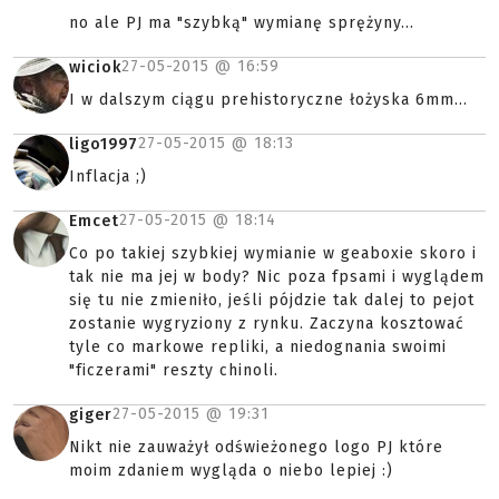
no ale PJ ma "szybką" wymianę sprężyny...
27-05-2015 @
16:59
wiciok
I w dalszym ciągu prehistoryczne łożyska 6mm...
27-05-2015 @
18:13
ligo1997
Inflacja ;)
27-05-2015 @
18:14
Emcet
Co po takiej szybkiej wymianie w geaboxie skoro i
tak nie ma jej w body? Nic poza fpsami i wyglądem
się tu nie zmieniło, jeśli pójdzie tak dalej to pejot
zostanie wygryziony z rynku. Zaczyna kosztować
tyle co markowe repliki, a niedognania swoimi
"ficzerami" reszty chinoli.
27-05-2015 @
19:31
giger
Nikt nie zauważył odświeżonego logo PJ które
moim zdaniem wygląda o niebo lepiej :)