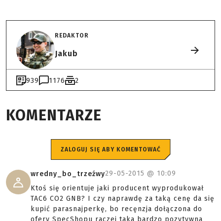
REDAKTOR
Jakub
939
1176
2
KOMENTARZE
ZALOGUJ SIĘ ABY KOMENTOWAĆ
29-05-2015 @
10:09
wredny_bo_trzeźwy
Ktoś się orientuje jaki producent wyprodukował
TAC6 CO2 GNB? I czy naprawdę za taką cenę da się
kupić parasnajperkę, bo recęnzja dołączona do
ofery SpecShopu raczej taka bardzo pozytywna