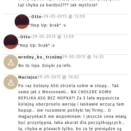
(aż chyba za bardzo)??? Jak myślicie?
29-05-2015 @
12:59
-Otto-
"Hop Up: brak" :v
29-05-2015 @
12:59
-Otto-
"Hop Up: brak" :v
29-05-2015 @
14:33
wredny_bo_trzeźwy
No to lipa. Dzięki za info.
29-05-2015 @
16:02
Maciejox
Po raz kolejny ASG strzela sobie w stopę... Tak
samo jak z Wessonami... NA CHOLERE KOMU
REPLIKA ASG BEZ HOPKA?! Za 3 lata wypuszcza
kolejną uberproelo wersję i łaskawie wrzucą tam
hopup... nie rozumiem polityki tej firmy... O
magazynkach nie wspominam. I jeszcze cena miałą
być przystępna, taka akurat dla początkujących...
ta, chyba w planach tylko, bo za te pieniądze są