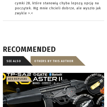
cymki 28, które stanowią chyba lepszą opcję na
początek. Wg mnie chcieli dobrze, ale wyszło jak
zwykle >.<
RECOMMENDED
SEE ALSO
OTHERS BY THIS AUTHOR
AEG REPLICAS