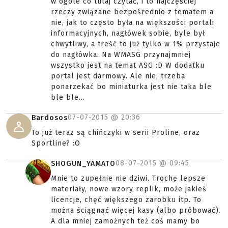
w ogóle co tutaj czytać, i to najczęściej
rzeczy związane bezpośrednio z tematem a
nie, jak to często była na większości portali
informacyjnych, nagłówek sobie, byle był
chwytliwy, a treść to już tylko w 1% przystaje
do nagłówka. Na WMASG przynajmniej
wszystko jest na temat ASG :D W dodatku
portal jest darmowy. Ale nie, trzeba
ponarzekać bo miniaturka jest nie taka ble
ble ble...
07-07-2015 @
20:36
Bardosos
To już teraz są chińczyki w serii Proline, oraz
Sportline? :O
08-07-2015 @
09:45
SHOGUN_YAMATO
Mnie to zupełnie nie dziwi. Trochę lepsze
materiały, nowe wzory replik, może jakieś
licencje, chęć większego zarobku itp. To
można ściągnąć więcej kasy (albo próbować).
A dla mniej zamożnych też coś mamy bo