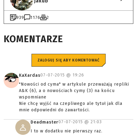
Jakub
939
1176
2
KOMENTARZE
ZALOGUJ SIĘ ABY KOMENTOWAĆ
07-07-2015 @
19:26
KaXardas
"Nowości od cyma" w artykule przeważają repliki
A&K (6), a o nowościach cymy (3) na końcu
wspomniane
Nie chcę wyjść na czepliwego ale tytuł jak dla
mnie odpowiedni do zawartości.
07-07-2015 @
21:03
Deadmaster
I to w dodatku nie pierwszy raz.