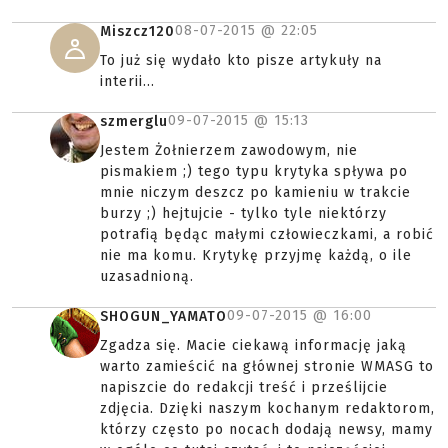
08-07-2015 @
22:05
Miszcz120
To już się wydało kto pisze artykuły na
interii...
09-07-2015 @
15:13
szmerglu
Jestem Żołnierzem zawodowym, nie
pismakiem ;) tego typu krytyka spływa po
mnie niczym deszcz po kamieniu w trakcie
burzy ;) hejtujcie - tylko tyle niektórzy
potrafią będąc małymi człowieczkami, a robić
nie ma komu. Krytykę przyjmę każdą, o ile
uzasadnioną.
09-07-2015 @
16:00
SHOGUN_YAMATO
Zgadza się. Macie ciekawą informację jaką
warto zamieścić na głównej stronie WMASG to
napiszcie do redakcji treść i prześlijcie
zdjęcia. Dzięki naszym kochanym redaktorom,
którzy często po nocach dodają newsy, mamy