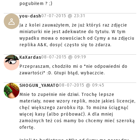
pogubiłem ? ;)
07-07-2015 @
23:31
you-dash
Ja z kolei zauważyłem, że już któryś raz zdjęcie
miniaturki nie jest adekwatne do tytułu. W tym
wypadku mowa o nowościach od Cymy a na zdjęciu
replika A&K, dosyć często się to zdarza.
08-07-2015 @
09:19
KaXardas
Przepraszam, chodziło mi o "nie odpowiedni do
zawartości" :D. Głupi błąd, wybaczcie.
08-07-2015 @
09:45
SHOGUN_YAMATO
Mnie to zupełnie nie dziwi. Trochę lepsze
materiały, nowe wzory replik, może jakieś licencje,
chęć większego zarobku itp. To można ściągnąć
więcej kasy (albo próbować). A dla mniej
zamożnych też coś mamy bo chcemy mieć szeroką
ofertę.