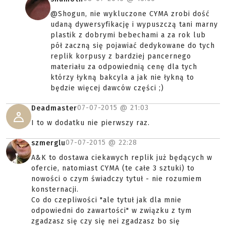
@Shogun, nie wykluczone CYMA zrobi dość
udaną dywersyfikację i wypuszczą tani marny
plastik z dobrymi bebechami a za rok lub
pół zaczną się pojawiać dedykowane do tych
replik korpusy z bardziej pancernego
materiału za odpowiednią cenę dla tych
którzy łykną bakcyla a jak nie łykną to
będzie więcej dawców części ;)
07-07-2015 @
21:03
Deadmaster
I to w dodatku nie pierwszy raz.
07-07-2015 @
22:28
szmerglu
A&K to dostawa ciekawych replik już będących w
ofercie, natomiast CYMA (te całe 3 sztuki) to
nowości o czym świadczy tytuł - nie rozumiem
konsternacji.
Co do czepliwości "ale tytuł jak dla mnie
odpowiedni do zawartości" w związku z tym
zgadzasz się czy się nei zgadzasz bo się