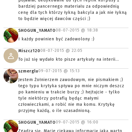
pojawiać dedykowane do tych replik korpusy z
bardziej pancernego materiału za odpowiednią
cenę dla tych którzy łykną bakcyla a jak nie łykną
to będzie więcej dawców części ;)
08-07-2015 @
18:38
SHOGUN_YAMATO
I każdy powinien być zadowolony :)
08-07-2015 @
22:05
Miszcz120
To już się wydało kto pisze artykuły na interii...
09-07-2015 @
15:13
szmerglu
Jestem Żołnierzem zawodowym, nie pismakiem ;)
tego typu krytyka spływa po mnie niczym deszcz
po kamieniu w trakcie burzy ;) hejtujcie - tylko
tyle niektórzy potrafią będąc małymi
człowieczkami, a robić nie ma komu. Krytykę
przyjmę każdą, o ile uzasadnioną.
09-07-2015 @
16:00
SHOGUN_YAMATO
Zgadza się. Macie ciekawą informację jaką warto