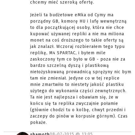
chcemy mieć szeroką ofertę.
Jeżeli ta budżetowe eMka od Cymy ma
porządny GB, komorę HU i lufę wewnętrzną
to dla początkującej osoby, która nie chce
kupować używanej repliki a nie ma miliona
monet na coś droższego to takie oferty są
jak znalazł. Wczoraj rozbierałem tego typu
replikę, M4 SPARTAC, i byłem mile
zaskoczony tym co było w GB - poza nie za
bardzo szczelną dyszą i plastikową
niełożyskowaną prowadnicą sprężyny nic bym
tam nie zmieniał. Jedyne co w tej replice
mnie zmartwiło to niestety jakość plastiku
użytego do wykonania części zewnętrznych.
Ta nie jest najlepsza i obawiam się, że w
końcu się ta replika zwyczajnie połamie
(głównie chodzi tu o kolbę, chwyt przedni i
zaczepy do pinów w korpusie górnym). Czas
pokaże.
08-07-2015 @
13:05
shamoth