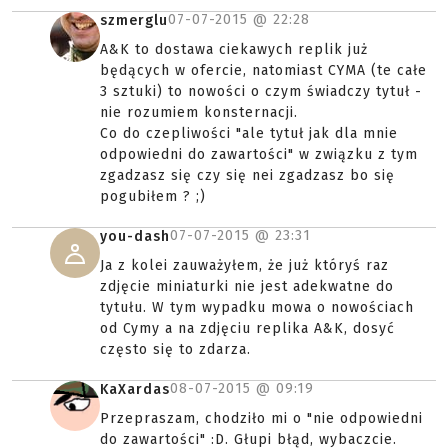
07-07-2015 @
22:28
szmerglu
A&K to dostawa ciekawych replik już
będących w ofercie, natomiast CYMA (te całe
3 sztuki) to nowości o czym świadczy tytuł -
nie rozumiem konsternacji.
Co do czepliwości "ale tytuł jak dla mnie
odpowiedni do zawartości" w związku z tym
zgadzasz się czy się nei zgadzasz bo się
pogubiłem ? ;)
07-07-2015 @
23:31
you-dash
Ja z kolei zauważyłem, że już któryś raz
zdjęcie miniaturki nie jest adekwatne do
tytułu. W tym wypadku mowa o nowościach
od Cymy a na zdjęciu replika A&K, dosyć
często się to zdarza.
08-07-2015 @
09:19
KaXardas
Przepraszam, chodziło mi o "nie odpowiedni
do zawartości" :D. Głupi błąd, wybaczcie.