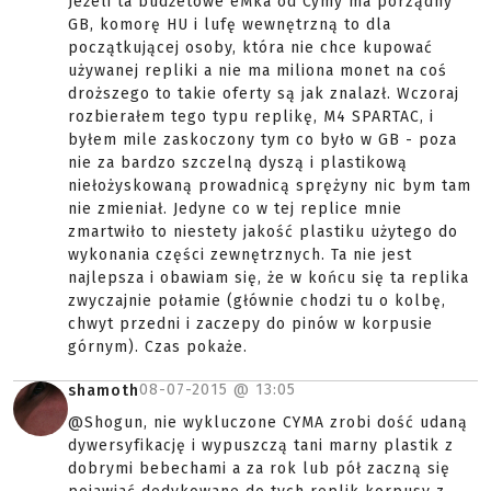
Jeżeli ta budżetowe eMka od Cymy ma porządny
GB, komorę HU i lufę wewnętrzną to dla
początkującej osoby, która nie chce kupować
używanej repliki a nie ma miliona monet na coś
droższego to takie oferty są jak znalazł. Wczoraj
rozbierałem tego typu replikę, M4 SPARTAC, i
byłem mile zaskoczony tym co było w GB - poza
nie za bardzo szczelną dyszą i plastikową
niełożyskowaną prowadnicą sprężyny nic bym tam
nie zmieniał. Jedyne co w tej replice mnie
zmartwiło to niestety jakość plastiku użytego do
wykonania części zewnętrznych. Ta nie jest
najlepsza i obawiam się, że w końcu się ta replika
zwyczajnie połamie (głównie chodzi tu o kolbę,
chwyt przedni i zaczepy do pinów w korpusie
górnym). Czas pokaże.
08-07-2015 @
13:05
shamoth
@Shogun, nie wykluczone CYMA zrobi dość udaną
dywersyfikację i wypuszczą tani marny plastik z
dobrymi bebechami a za rok lub pół zaczną się