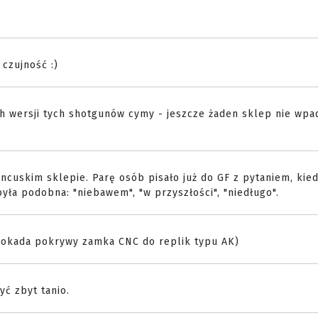
 czujność :)
 wersji tych shotgunów cymy - jeszcze żaden sklep nie wpad
ncuskim sklepie. Parę osób pisało już do GF z pytaniem, kie
yła podobna: "niebawem", "w przyszłości", "niedługo".
lokada pokrywy zamka CNC do replik typu AK)
yć zbyt tanio.