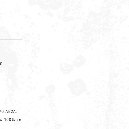
om
70 AB2A,
 w 100% ze
w