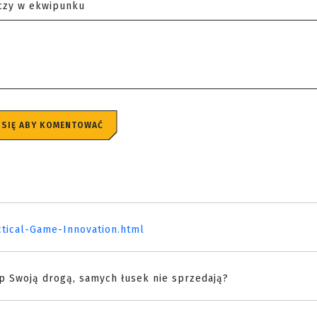
czy w ekwipunku
 SIĘ ABY KOMENTOWAĆ
ctical-Game-Innovation.html
:p Swoją drogą, samych łusek nie sprzedają?