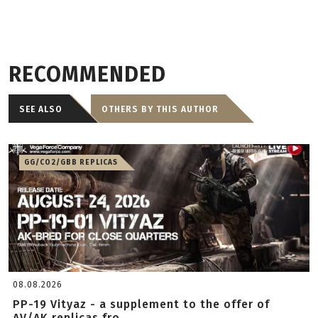
RECOMMENDED
SEE ALSO
OTHERS BY THIS AUTHOR
GG/CO2/GBB REPLICAS
08.08.2026
PP-19 Vityaz - a supplement to the offer of
AV/AK replicas fro...