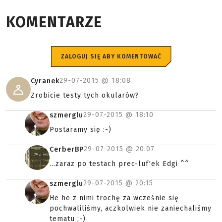
KOMENTARZE
ZALOGUJ SIĘ ABY KOMENTOWAĆ
29-07-2015 @
18:08
Cyranek
Zrobicie testy tych okularów?
29-07-2015 @
18:10
szmerglu
Postaramy się :-)
29-07-2015 @
20:07
CerberBP
...zaraz po testach prec-luf'ek Edgi ^^
29-07-2015 @
20:15
szmerglu
He he z nimi trochę za wcześnie się
pochwaliliśmy, aczkolwiek nie zaniechaliśmy
tematu ;-)