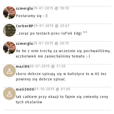
29-07-2015 @
18:10
szmerglu
Postaramy się :-)
29-07-2015 @
20:07
CerberBP
...zaraz po testach prec-luf'ek Edgi ^^
29-07-2015 @
20:15
szmerglu
He he z nimi trochę za wcześnie się pochwaliliśmy,
aczkolwiek nie zaniechaliśmy tematu ;-)
30-07-2015 @
17:20
mazi86
skoro dobrze spisują się w balistyce to w AS tez
powinny się dobrze spisać.
01-10-2015 @
01:05
mati3000
tak całkiem przy okazji to fajnie się zmieniły ceny
tych okularów