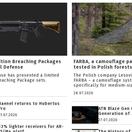
ition Breaching Packages
FARBA, a camouflage p
l Defense
tested in Polish forest
nse has presented a limited
The Polish company Lesov
reaching Package sets.
FARBA – a camouflage sys
specifically for medium-siz
28.07.2026
Haenel returns to Hubertus
Pro
ATN Blaze Gen 
Generation of .
31.07.2026
27.07.2026
33% lighter receivers for AR-
15/M4 platf...
The History of