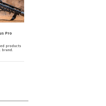
us Pro
ced products
l brand.