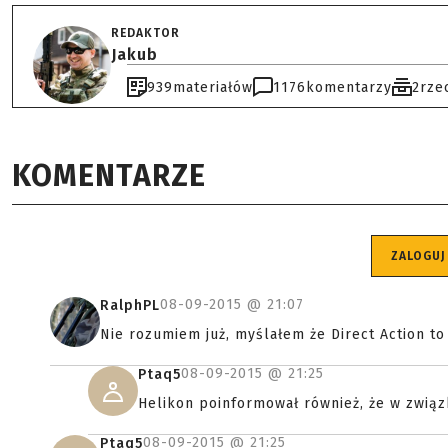
REDAKTOR
Jakub
939
materiałów
1176
komentarzy
2
rze
KOMENTARZE
ZALOGUJ
08-09-2015 @
21:07
RalphPL
Nie rozumiem już, myślałem że Direct Action to
08-09-2015 @
21:25
Ptaq5
Helikon poinformował również, że w zwią
08-09-2015 @
21:25
Ptaq5