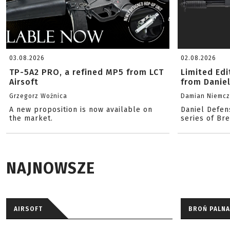
03.08.2026
02.08.2026
TP-5A2 PRO, a refined MP5 from LCT
Limited Ed
Airsoft
from Danie
Grzegorz Woźnica
Damian Niemc
A new proposition is now available on
Daniel Defen
the market.
series of Br
NAJNOWSZE
AIRSOFT
BROŃ PALNA