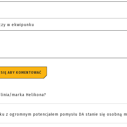
czy w ekwipunku
 SIĘ ABY KOMENTOWAĆ
 linia/marka Helikona?
zku z ogromnym potencjałem pomysłu DA stanie się osobną m