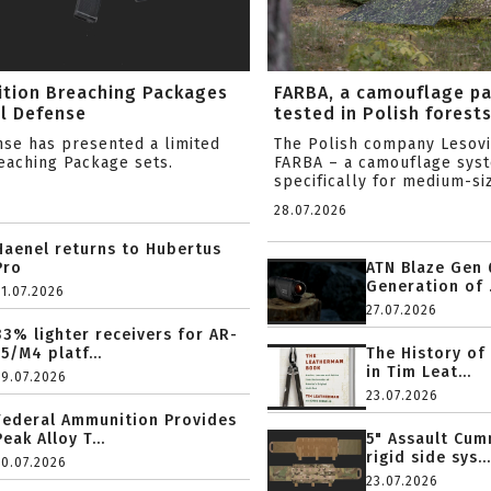
ition Breaching Packages
FARBA, a camouflage p
l Defense
tested in Polish forest
nse has presented a limited
The Polish company Lesov
reaching Package sets.
FARBA – a camouflage sys
specifically for medium-siz
28.07.2026
Haenel returns to Hubertus
Pro
ATN Blaze Gen 
Generation of .
31.07.2026
27.07.2026
33% lighter receivers for AR-
15/M4 platf...
The History of
in Tim Leat...
29.07.2026
23.07.2026
Federal Ammunition Provides
Peak Alloy T...
5" Assault Cu
rigid side sys...
20.07.2026
23.07.2026