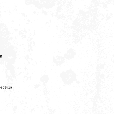
om
zedłuża