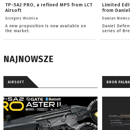
TP-5A2 PRO, a refined MP5 from LCT
Limited Ed
Airsoft
from Danie
Grzegorz Woźnica
Damian Niemc
A new proposition is now available on
Daniel Defen
the market.
series of Br
NAJNOWSZE
AIRSOFT
BROŃ PALNA