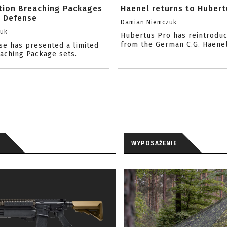
ition Breaching Packages
Haenel returns to Hubert
l Defense
Damian Niemczuk
zuk
Hubertus Pro has reintrodu
from the German C.G. Haene
se has presented a limited
eaching Package sets.
WYPOSAŻENIE