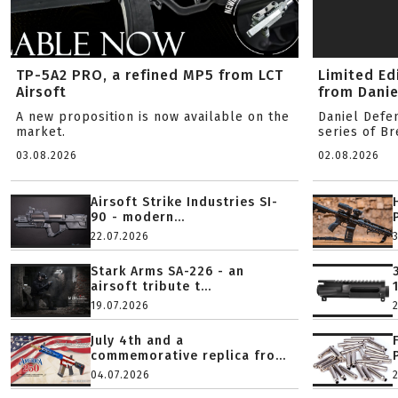
TP-5A2 PRO, a refined MP5 from LCT
Limited Ed
Airsoft
from Danie
A new proposition is now available on the
Daniel Defe
market.
series of B
03.08.2026
02.08.2026
Airsoft Strike Industries SI-
90 - modern...
22.07.2026
Stark Arms SA-226 - an
airsoft tribute t...
19.07.2026
July 4th and a
commemorative replica fro...
04.07.2026