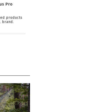
us Pro
ced products
l brand.