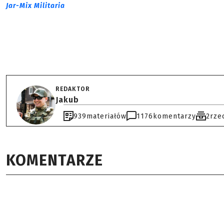
Jar-Mix Militaria
REDAKTOR
Jakub
939
materiałów
1176
komentarzy
2
rze
KOMENTARZE