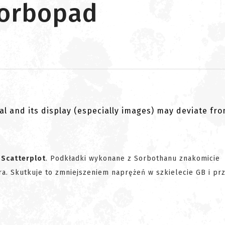
Sorbopad
al and its display (especially images) may deviate fr
ą
Scatterplot
. Podkładki wykonane z Sorbothanu znakomicie
ra. Skutkuje to zmniejszeniem naprężeń w szkielecie GB i pr