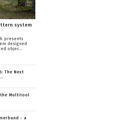
attern system
s
ik presents
tem designed
ed objec...
6: The Next
..
 the Multitool
mmerbund - a