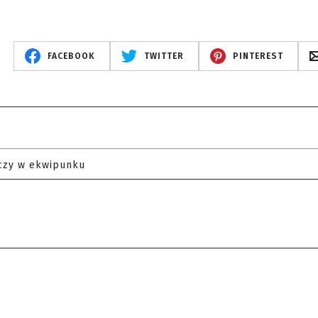
FACEBOOK
TWITTER
PINTEREST
czy w ekwipunku