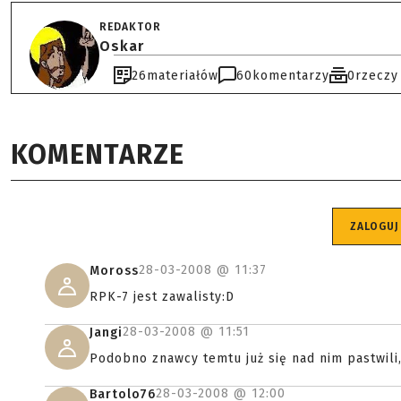
REDAKTOR
Oskar
26
materiałów
60
komentarzy
0
rzeczy
KOMENTARZE
ZALOGUJ
28-03-2008 @
11:37
Moross
RPK-7 jest zawalisty:D
28-03-2008 @
11:51
Jangi
Podobno znawcy temtu już się nad nim pastwili
28-03-2008 @
12:00
Bartolo76