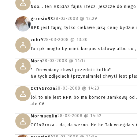
Noo... ten HK53A2 fajna rzecz. Jeszcze do nieg
28-03-2008 @
12:29
grzesio93
RPK jest fajny, tylko ciekawe jaką cenę będzie m
28-03-2008 @
13:30
zubrY
To rpk mogło by mieć korpus stalowy albo co , t
28-03-2008 @
14:17
Morn
"- Drewniany chwyt przedni i kolba"
Na tych zdjęciach (przynajmniej chwyt) jest plas
28-03-2008 @
14:23
OC14Groza
lol to nie jest RPK bo ma komore zamkową od A
ale CA
28-03-2008 @
14:52
Mormaeglin
OC14Groza - da, da werno. He he Tak wsegda s
28-03-2008 @
14:54