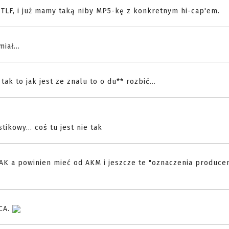
o TLF, i już mamy taką niby MP5-kę z konkretnym hi-cap'em.
iał...
ak to jak jest ze znalu to o du** rozbić...
tikowy... coś tu jest nie tak
K a powinien mieć od AKM i jeszcze te "oznaczenia producen
 CA.