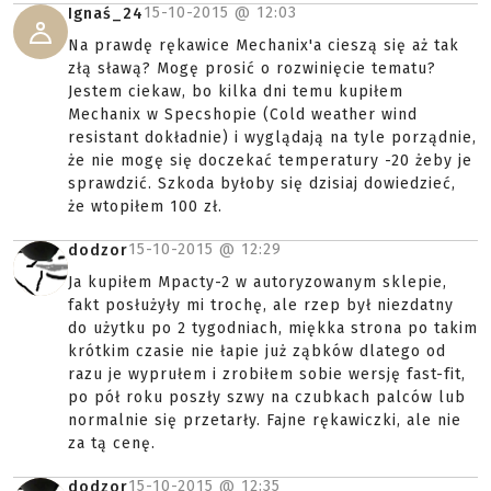
15-10-2015 @
12:03
Ignaś_24
Na prawdę rękawice Mechanix'a cieszą się aż tak
złą sławą? Mogę prosić o rozwinięcie tematu?
Jestem ciekaw, bo kilka dni temu kupiłem
Mechanix w Specshopie (Cold weather wind
resistant dokładnie) i wyglądają na tyle porządnie,
że nie mogę się doczekać temperatury -20 żeby je
sprawdzić. Szkoda byłoby się dzisiaj dowiedzieć,
że wtopiłem 100 zł.
15-10-2015 @
12:29
dodzor
Ja kupiłem Mpacty-2 w autoryzowanym sklepie,
fakt posłużyły mi trochę, ale rzep był niezdatny
do użytku po 2 tygodniach, miękka strona po takim
krótkim czasie nie łapie już ząbków dlatego od
razu je wyprułem i zrobiłem sobie wersję fast-fit,
po pół roku poszły szwy na czubkach palców lub
normalnie się przetarły. Fajne rękawiczki, ale nie
za tą cenę.
15-10-2015 @
12:35
dodzor