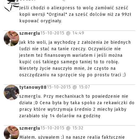
Jeśli chodzi o aliexpress to wolę zamówić sześć
kopii wersji "Orginal" za sześć dolców niż za 99zł
kupować oryginały.
15-10-2015 @
14:49
szmerglu
Jak kto woli, ja wychodzę z założenia że biednych
ludzi nie stać na tanie rzeczy. Oczywiście nie
jestem też finansowym wariatem i jeśli można
kupić coś takiego samego taniej to to robię.
Niestety życie nauczyło mnie, że często na
oszczędzaniu na sprzęcie się po prostu traci ;)
15-10-2015 @
15:07
tytanowy88
szmerglu. Przy mechanixach to powiedzenie nie
działa ;D Cena była by taka spoko za rekawiczki do
pracy które wytrzymuja średnio 2 miechy jakby
zarabiało się 14 dolarów na godzinę
15-10-2015 @
15:32
szmerglu
Miałem, używałem ;) na nasze realia faktycznie