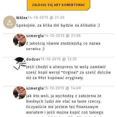
ZALOGUJ SIĘ ABY KOMENTOWAĆ
14-10-2015 @
21:20
WAlex
Spokojnie, za kilka dni będzie na Alibabie ;)
14-10-2015 @
21:56
szmerglu
Z jakością równie złodziejską co nazwa
serwisu ;)
15-10-2015 @
12:35
dodzor
Jeśli chodzi o aliexpress to wolę zamówić
sześć kopii wersji "Orginal" za sześć dolców
niż za 99zł kupować oryginały.
15-10-2015 @
14:49
szmerglu
Jak kto woli, ja wychodzę z założenia że
biednych ludzi nie stać na tanie rzeczy.
Oczywiście nie jestem też finansowym
wariatem i jeśli można kupić coś takiego