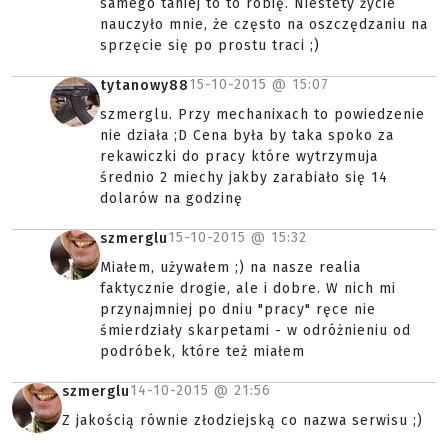
samego taniej to to robię. Niestety życie
nauczyło mnie, że często na oszczędzaniu na
sprzęcie się po prostu traci ;)
15-10-2015 @
15:07
tytanowy88
szmerglu. Przy mechanixach to powiedzenie
nie działa ;D Cena była by taka spoko za
rekawiczki do pracy które wytrzymuja
średnio 2 miechy jakby zarabiało się 14
dolarów na godzinę
15-10-2015 @
15:32
szmerglu
Miałem, używałem ;) na nasze realia
faktycznie drogie, ale i dobre. W nich mi
przynajmniej po dniu "pracy" ręce nie
śmierdziały skarpetami - w odróżnieniu od
podróbek, które też miałem
14-10-2015 @
21:56
szmerglu
Z jakością równie złodziejską co nazwa serwisu ;)