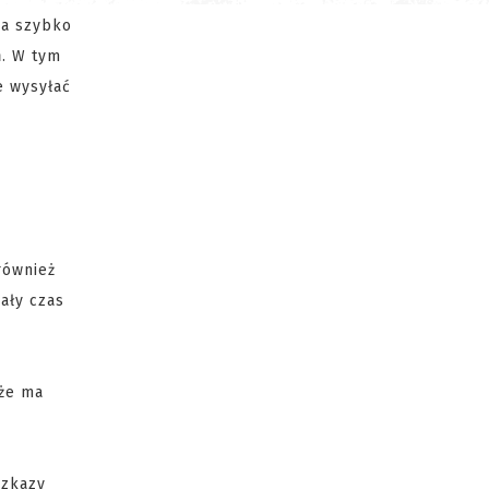
ba szybko
h
. W tym
e wysyłać
również
ały czas
 że ma
ozkazy