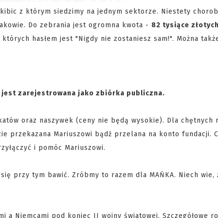
e kibic z którym siedzimy na jednym sektorze. Niestety choro
akowie. Do zebrania jest ogromna kwota -
82 tysiące złotyc
 których hasłem jest "Nigdy nie zostaniesz sam!". Można takż
 jest zarejestrowana jako zbiórka publiczna.
atów oraz naszywek (ceny nie będą wysokie). Dla chętnych 
e przekazana Mariuszowi bądź przelana na konto fundacji. C
zyłączyć i pomóc Mariuszowi.
e się przy tym bawić. Zróbmy to razem dla MAŃKA. Niech wie,
ami a Niemcami pod koniec II wojny światowej. Szczegółowe r