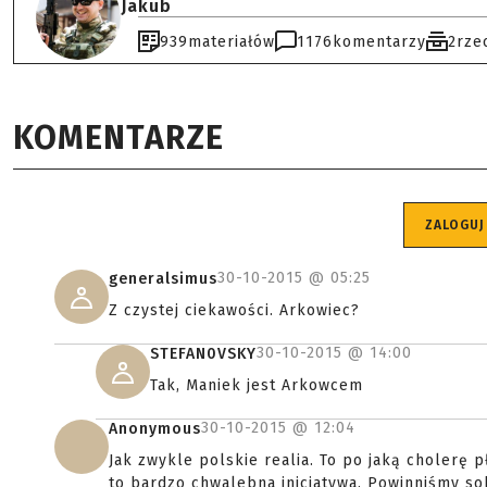
Jakub
939
materiałów
1176
komentarzy
2
rze
KOMENTARZE
ZALOGUJ
30-10-2015 @
05:25
generalsimus
Z czystej ciekawości. Arkowiec?
30-10-2015 @
14:00
STEFAN0VSKY
Tak, Maniek jest Arkowcem
30-10-2015 @
12:04
Anonymous
Jak zwykle polskie realia. To po jaką cholerę 
to bardzo chwalebna inicjatywa. Powinniśmy s