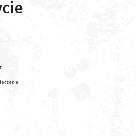
ycie
om
 leczenie