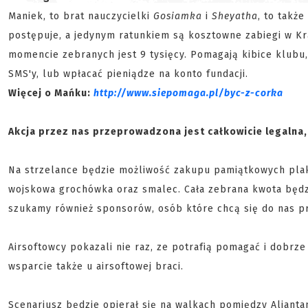
Maniek, to brat nauczycielki
Gosiamka
i
Sheyatha
, to takż
postępuje, a jedynym ratunkiem są kosztowne zabiegi w Kr
momencie zebranych jest 9 tysięcy. Pomagają kibice klubu,
SMS'y, lub wpłacać pieniądze na konto fundacji.
Więcej o Mańku:
http://www.siepomaga.pl/byc-z-corka
Akcja przez nas przeprowadzona jest całkowicie legalna,
Na strzelance będzie możliwość zakupu pamiątkowych plak
wojskowa grochówka oraz smalec. Cała zebrana kwota będzi
szukamy również sponsorów, osób które chcą się do nas pr
Airsoftowcy pokazali nie raz, ze potrafią pomagać i dobrz
wsparcie także u airsoftowej braci.
Scenariusz będzie opierał się na walkach pomiędzy Aliant