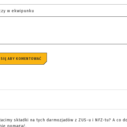
czy w ekwipunku
 SIĘ ABY KOMENTOWAĆ
płacimy składki na tych darmozjadów z ZUS-u i NFZ-tu? A co 
obie pomagać.