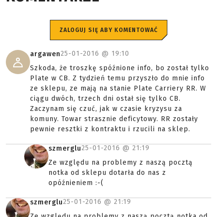
ZALOGUJ SIĘ ABY KOMENTOWAĆ
25-01-2016 @
19:10
argawen
Szkoda, że troszkę spóźnione info, bo został tylko
Plate w CB. Z tydzień temu przyszło do mnie info
ze sklepu, ze mają na stanie Plate Carriery RR. W
ciągu dwóch, trzech dni ostał się tylko CB.
Zaczynam się czuć, jak w czasie kryzysu za
komuny. Towar strasznie deficytowy. RR zostały
pewnie resztki z kontraktu i rzucili na sklep.
25-01-2016 @
21:19
szmerglu
Ze względu na problemy z naszą pocztą
notka od sklepu dotarła do nas z
opóźnieniem :-(
25-01-2016 @
21:19
szmerglu
Ze względu na problemy z naszą pocztą notka od