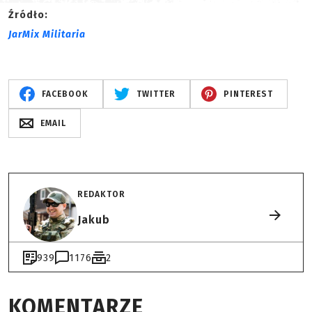
Źródło:
JarMix Militaria
FACEBOOK
TWITTER
PINTEREST
EMAIL
REDAKTOR
Jakub
939
1176
2
KOMENTARZE