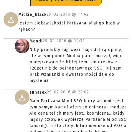
ZALOGUJ SIĘ ABY KOMENTOWAĆ
29-02-2016 @
17:42
Mickie_Black
Jestem ciekaw jakości Partizana. Miał go ktoś w
rękach?
29-02-2016 @
19:31
Mendi
Niby produkty Tag wear mają dobrą opinię,
ale w tym ponoć Modox palce maczał, więc
podejrzewam że bliżej temu do dresów za
120zet niż do pełnoprawnego SSO. Już sam
brak wzmianki o dwustronności daje do
myślenia.
29-02-2016 @
21:02
suharex
Mam Partizana M od SSO który w sumie jest
tym samym kamuflażem co chimera i meduza.
Ale cena tej chimery jest...kosmiczna...każdy
mądry człowiek wybierze Partizana M od SSO
tańszego o sto złotych lub meduze od VSO o
połowę tańszą lecz nie kontraktową.