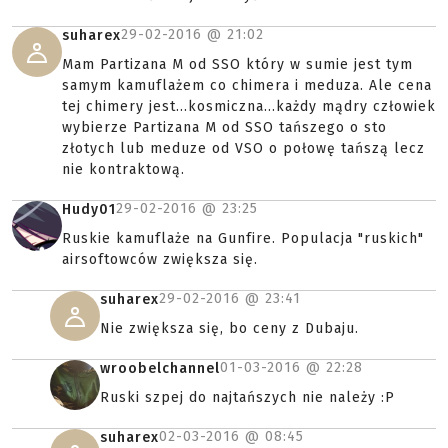
29-02-2016 @
21:02
suharex
Mam Partizana M od SSO który w sumie jest tym
samym kamuflażem co chimera i meduza. Ale cena
tej chimery jest...kosmiczna...każdy mądry człowiek
wybierze Partizana M od SSO tańszego o sto
złotych lub meduze od VSO o połowę tańszą lecz
nie kontraktową.
29-02-2016 @
23:25
Hudy01
Ruskie kamuflaże na Gunfire. Populacja "ruskich"
airsoftowców zwiększa się.
29-02-2016 @
23:41
suharex
Nie zwiększa się, bo ceny z Dubaju.
01-03-2016 @
22:28
wroobelchannel
Ruski szpej do najtańszych nie należy :P
02-03-2016 @
08:45
suharex