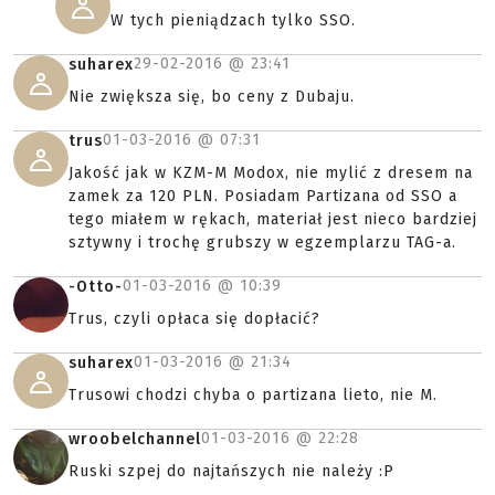
W tych pieniądzach tylko SSO.
29-02-2016 @
23:41
suharex
Nie zwiększa się, bo ceny z Dubaju.
01-03-2016 @
07:31
trus
Jakość jak w KZM-M Modox, nie mylić z dresem na
zamek za 120 PLN. Posiadam Partizana od SSO a
tego miałem w rękach, materiał jest nieco bardziej
sztywny i trochę grubszy w egzemplarzu TAG-a.
01-03-2016 @
10:39
-Otto-
Trus, czyli opłaca się dopłacić?
01-03-2016 @
21:34
suharex
Trusowi chodzi chyba o partizana lieto, nie M.
01-03-2016 @
22:28
wroobelchannel
Ruski szpej do najtańszych nie należy :P