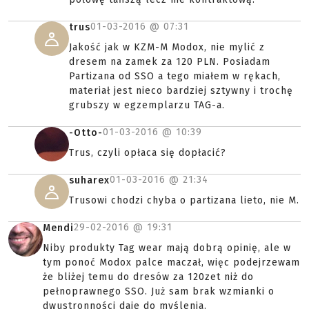
01-03-2016 @
07:31
trus
Jakość jak w KZM-M Modox, nie mylić z
dresem na zamek za 120 PLN. Posiadam
Partizana od SSO a tego miałem w rękach,
materiał jest nieco bardziej sztywny i trochę
grubszy w egzemplarzu TAG-a.
01-03-2016 @
10:39
-Otto-
Trus, czyli opłaca się dopłacić?
01-03-2016 @
21:34
suharex
Trusowi chodzi chyba o partizana lieto, nie M.
29-02-2016 @
19:31
Mendi
Niby produkty Tag wear mają dobrą opinię, ale w
tym ponoć Modox palce maczał, więc podejrzewam
że bliżej temu do dresów za 120zet niż do
pełnoprawnego SSO. Już sam brak wzmianki o
dwustronności daje do myślenia.