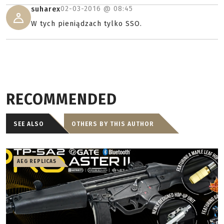
02-03-2016 @
08:45
suharex
W tych pieniądzach tylko SSO.
RECOMMENDED
SEE ALSO
OTHERS BY THIS AUTHOR
AEG REPLICAS