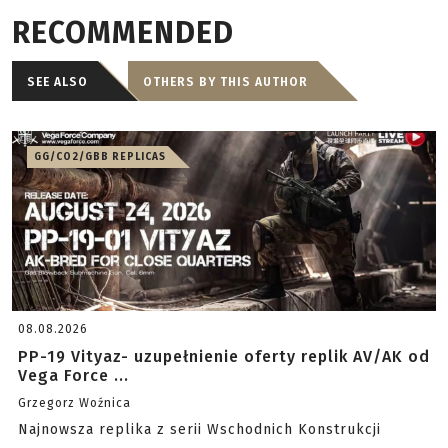
RECOMMENDED
SEE ALSO
OTHERS BY THIS AUTHOR
GG/CO2/GBB REPLICAS
08.08.2026
PP-19 Vityaz- uzupełnienie oferty replik AV/AK od
Vega Force ...
Grzegorz Woźnica
Najnowsza replika z serii Wschodnich Konstrukcji