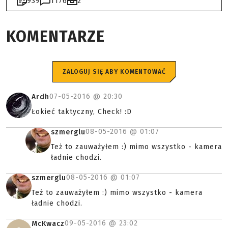
939
1176
2
KOMENTARZE
ZALOGUJ SIĘ ABY KOMENTOWAĆ
07-05-2016 @
20:30
Ardh
Łokieć taktyczny, Check! :D
08-05-2016 @
01:07
szmerglu
Też to zauważyłem :) mimo wszystko - kamera
ładnie chodzi.
08-05-2016 @
01:07
szmerglu
Też to zauważyłem :) mimo wszystko - kamera
ładnie chodzi.
09-05-2016 @
23:02
McKwacz