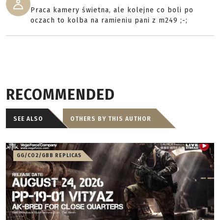
Praca kamery świetna, ale kolejne co boli po
oczach to kolba na ramieniu pani z m249 ;-;
RECOMMENDED
SEE ALSO
OTHERS BY THIS AUTHOR
GG/CO2/GBB REPLICAS