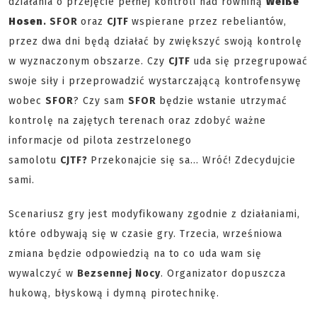
działania o przejęcie pełnej kontroli nad równiną
Weiße
Hosen
. SFOR
oraz
CJTF
wspierane przez rebeliantów,
przez dwa dni będą działać by zwiększyć swoją kontrolę
w wyznaczonym obszarze. Czy
CJTF
uda się przegrupować
swoje siły i przeprowadzić wystarczającą kontrofensywę
wobec
SFOR
? Czy sam
SFOR
będzie wstanie utrzymać
kontrolę na zajętych terenach oraz zdobyć ważne
informacje od pilota zestrzelonego
samolotu
CJTF?
Przekonajcie się sa... Wróć! Zdecydujcie
sami.
Scenariusz gry jest modyfikowany zgodnie z działaniami,
które odbywają się w czasie gry. Trzecia, wrześniowa
zmiana będzie odpowiedzią na to co uda wam się
wywalczyć w
Bezsennej Nocy
. Organizator dopuszcza
hukową, błyskową i dymną pirotechnikę.