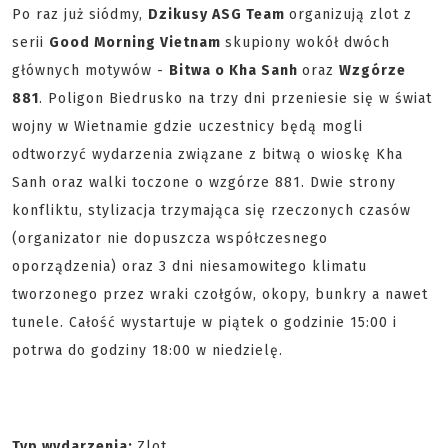
Po raz już siódmy,
Dzikusy ASG Team
organizują zlot z
serii
Good Morning Vietnam
skupiony wokół dwóch
głównych motywów -
Bitwa o Kha Sanh
oraz
Wzgórze
881
. Poligon Biedrusko na trzy dni przeniesie się w świat
wojny w Wietnamie gdzie uczestnicy będą mogli
odtworzyć wydarzenia związane z bitwą o wioskę Kha
Sanh oraz walki toczone o wzgórze 881. Dwie strony
konfliktu, stylizacja trzymająca się rzeczonych czasów
(organizator nie dopuszcza współczesnego
oporządzenia) oraz 3 dni niesamowitego klimatu
tworzonego przez wraki czołgów, okopy, bunkry a nawet
tunele. Całość wystartuje w piątek o godzinie 15:00 i
potrwa do godziny 18:00 w niedzielę.
Typ wydarzenia:
Zlot