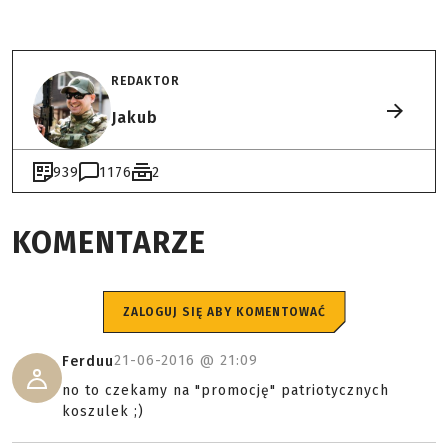
REDAKTOR
Jakub
939
1176
2
KOMENTARZE
ZALOGUJ SIĘ ABY KOMENTOWAĆ
21-06-2016 @
21:09
Ferduu
no to czekamy na "promocję" patriotycznych
koszulek ;)