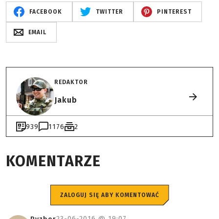
FACEBOOK
TWITTER
PINTEREST
EMAIL
REDAKTOR
Jakub
939
1176
2
KOMENTARZE
ZALOGUJ SIĘ ABY KOMENTOWAĆ
23-06-2016 @
19:07