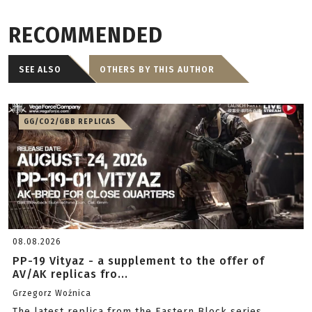
RECOMMENDED
SEE ALSO
OTHERS BY THIS AUTHOR
GG/CO2/GBB REPLICAS
08.08.2026
PP-19 Vityaz - a supplement to the offer of
AV/AK replicas fro...
Grzegorz Woźnica
The latest replica from the Eastern Block series.