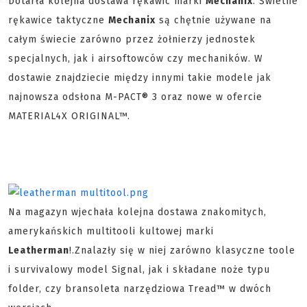
Dotarła kolejna dostawa rękawic marki
Mechanix
. Świetne
rękawice taktyczne
Mechanix
są chętnie używane na
całym świecie zarówno przez żołnierzy jednostek
specjalnych, jak i airsoftowców czy mechaników. W
dostawie znajdziecie między innymi takie modele jak
najnowsza odsłona M-PACT® 3 oraz nowe w ofercie
MATERIAL4X ORIGINAL™.
Na magazyn wjechała kolejna dostawa znakomitych,
amerykańskich multitooli kultowej marki
Leatherman
!.Znalazły się w niej zarówno klasyczne toole
i survivalowy model Signal, jak i składane noże typu
folder, czy bransoleta narzędziowa Tread™ w dwóch