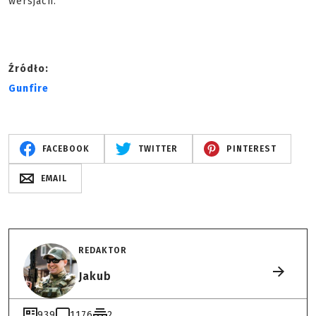
wersjach.
Źródło:
Gunfire
FACEBOOK
TWITTER
PINTEREST
EMAIL
REDAKTOR
Jakub
939
1176
2