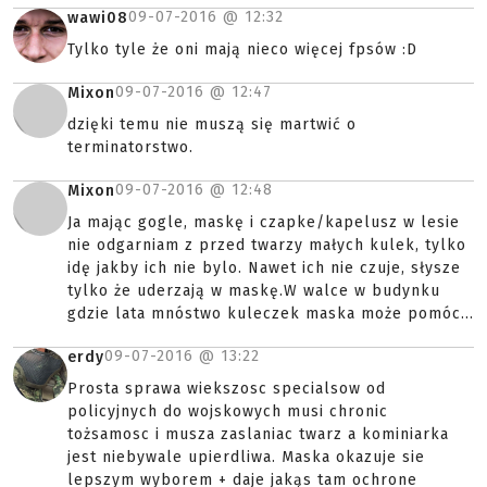
09-07-2016 @
12:32
wawi08
Tylko tyle że oni mają nieco więcej fpsów :D
09-07-2016 @
12:47
Mixon
dzięki temu nie muszą się martwić o
terminatorstwo.
09-07-2016 @
12:48
Mixon
Ja mając gogle, maskę i czapke/kapelusz w lesie
nie odgarniam z przed twarzy małych kulek, tylko
idę jakby ich nie bylo. Nawet ich nie czuje, słysze
tylko że uderzają w maskę.W walce w budynku
gdzie lata mnóstwo kuleczek maska może pomóc...
09-07-2016 @
13:22
erdy
Prosta sprawa wiekszosc specialsow od
policyjnych do wojskowych musi chronic
tożsamosc i musza zaslaniac twarz a kominiarka
jest niebywale upierdliwa. Maska okazuje sie
lepszym wyborem + daje jakąs tam ochrone