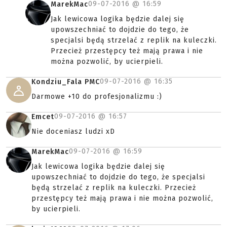
09-07-2016 @
16:59
MarekMac
Jak lewicowa logika będzie dalej się
upowszechniać to dojdzie do tego, że
specjalsi będą strzelać z replik na kuleczki.
Przecież przestępcy też mają prawa i nie
można pozwolić, by ucierpieli.
09-07-2016 @
16:35
Kondziu_Fala PMC
Darmowe +10 do profesjonalizmu :)
09-07-2016 @
16:57
Emcet
Nie doceniasz ludzi xD
09-07-2016 @
16:59
MarekMac
Jak lewicowa logika będzie dalej się
upowszechniać to dojdzie do tego, że specjalsi
będą strzelać z replik na kuleczki. Przecież
przestępcy też mają prawa i nie można pozwolić,
by ucierpieli.