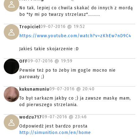
No tak, lepiej co chwila skakać do innych z mordą
bo "ty mi po twarzy strzelasz"..........
09-07-2016 @
19:52
Tropiciel
https://www.youtube.com/watch?v=zKhEw7nD9C4
Jakieś takie skojarzenie :D
09-07-2016 @
19:59
OFF
Pewnie też po to żeby im gogle mocno nie
parowały ;)
09-07-2016 @
20:40
kukunamuniu
To był sarkazm jakby co ;) ja zawsze maskę mam,
od pierwszego strzelania.
09-07-2016 @
23:46
wodzu717
Odpowiedź jest bardzo prosta
http://simunition.com/en/home