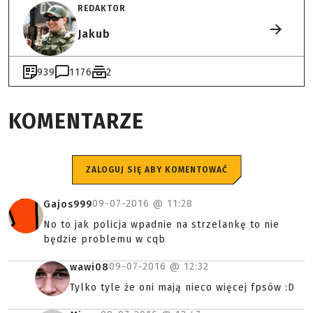
REDAKTOR
Jakub
939
1176
2
KOMENTARZE
ZALOGUJ SIĘ ABY KOMENTOWAĆ
09-07-2016 @
11:28
Gajos999
No to jak policja wpadnie na strzelankę to nie
będzie problemu w cqb
09-07-2016 @
12:32
wawi08
Tylko tyle że oni mają nieco więcej fpsów :D