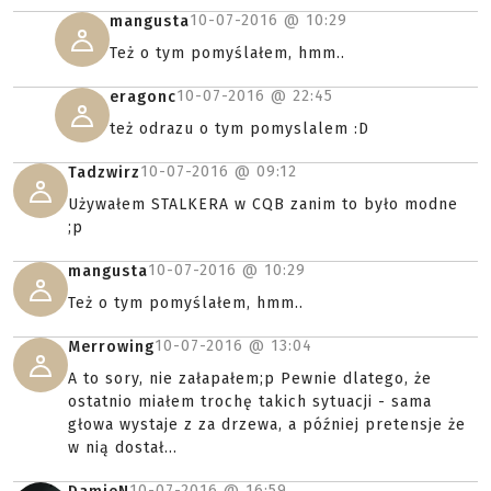
10-07-2016 @
10:29
mangusta
Też o tym pomyślałem, hmm..
10-07-2016 @
22:45
eragonc
też odrazu o tym pomyslalem :D
10-07-2016 @
09:12
Tadzwirz
Używałem STALKERA w CQB zanim to było modne
;p
10-07-2016 @
10:29
mangusta
Też o tym pomyślałem, hmm..
10-07-2016 @
13:04
Merrowing
A to sory, nie załapałem;p Pewnie dlatego, że
ostatnio miałem trochę takich sytuacji - sama
głowa wystaje z za drzewa, a później pretensje że
w nią dostał...
10-07-2016 @
16:59