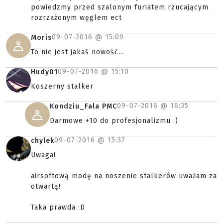
powiedzmy przed szalonym furiatem rzucającym
rozrzażonym węglem ect
09-07-2016 @
15:09
Moris
To nie jest jakaś nowość...
09-07-2016 @
15:10
Hudy01
Koszerny stalker
09-07-2016 @
16:35
Kondziu_Fala PMC
Darmowe +10 do profesjonalizmu :)
09-07-2016 @
15:37
chylek
Uwaga!
airsoftową modę na noszenie stalkerów uważam za
otwartą!
Taka prawda :D