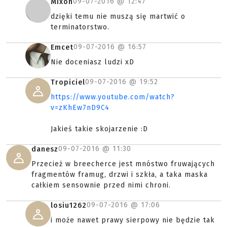
09-07-2016 @
12:47
Mixon
dzięki temu nie muszą się martwić o
terminatorstwo.
09-07-2016 @
16:57
Emcet
Nie doceniasz ludzi xD
09-07-2016 @
19:52
Tropiciel
https://www.youtube.com/watch?
v=zKhEw7nD9C4
Jakieś takie skojarzenie :D
09-07-2016 @
11:30
danesz
Przecież w breecherce jest mnóstwo fruwających
fragmentów framug, drzwi i szkła, a taka maska
całkiem sensownie przed nimi chroni.
09-07-2016 @
17:06
losiu1262
i może nawet prawy sierpowy nie będzie tak