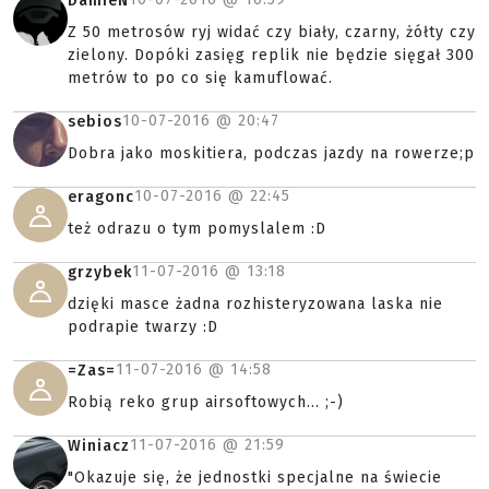
DamieN
Z 50 metrosów ryj widać czy biały, czarny, żółty czy
zielony. Dopóki zasięg replik nie będzie sięgał 300
metrów to po co się kamuflować.
10-07-2016 @
20:47
sebios
Dobra jako moskitiera, podczas jazdy na rowerze;p
10-07-2016 @
22:45
eragonc
też odrazu o tym pomyslalem :D
11-07-2016 @
13:18
grzybek
dzięki masce żadna rozhisteryzowana laska nie
podrapie twarzy :D
11-07-2016 @
14:58
=Zas=
Robią reko grup airsoftowych... ;-)
11-07-2016 @
21:59
Winiacz
"Okazuje się, że jednostki specjalne na świecie