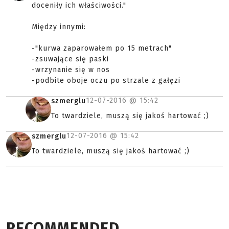
doceniły ich właściwości."
Między innymi:
-"kurwa zaparowałem po 15 metrach"
-zsuwające się paski
-wrzynanie się w nos
-podbite oboje oczu po strzale z gałęzi
12-07-2016 @
15:42
szmerglu
To twardziele, muszą się jakoś hartować ;)
12-07-2016 @
15:42
szmerglu
To twardziele, muszą się jakoś hartować ;)
RECOMMENDED