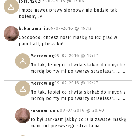
09-07-2016 @
17:06
losiu1262
i może nawet prawy sierpowy nie będzie tak
bolesny :P
09-07-2016 @
19:12
kukunamuniu
Cooooooo, chcesz nosić maskę to idź grać w
paintball, pluszaku!
09-07-2016 @
19:47
Merrowing
No tak, lepiej co chwila skakać do innych z
mordą bo "ty mi po twarzy strzelasz"..........
09-07-2016 @
19:47
Merrowing
No tak, lepiej co chwila skakać do innych z
mordą bo "ty mi po twarzy strzelasz"..........
09-07-2016 @
20:40
kukunamuniu
To był sarkazm jakby co ;) ja zawsze maskę
mam, od pierwszego strzelania.