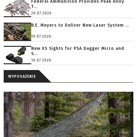
Federal Ammunition Provides Peak Alloy
T...
20.07.2026
B.E. Meyers to Deliver New Laser System ...
19.07.2026
New XS Sights for PSA Dagger Micro and
S...
16.07.2026
WYPOSAŻENIE