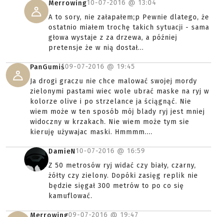
10-07-2016 @
13:04
Merrowing
A to sory, nie załapałem;p Pewnie dlatego, że
ostatnio miałem trochę takich sytuacji - sama
głowa wystaje z za drzewa, a później
pretensje że w nią dostał...
09-07-2016 @
19:45
PanGumiś
Ja drogi graczu nie chce malować swojej mordy
zielonymi pastami wiec wole ubrać maske na ryj w
kolorze olive i po strzelance ja ściągnąć. Nie
wiem może w ten sposób mój blady ryj jest mniej
widoczny w krzakach. Nie wiem może tym sie
kieruję używajac maski. Hmmmm....
10-07-2016 @
16:59
DamieN
Z 50 metrosów ryj widać czy biały, czarny,
żółty czy zielony. Dopóki zasięg replik nie
będzie sięgał 300 metrów to po co się
kamuflować.
09-07-2016 @
19:47
Merrowing