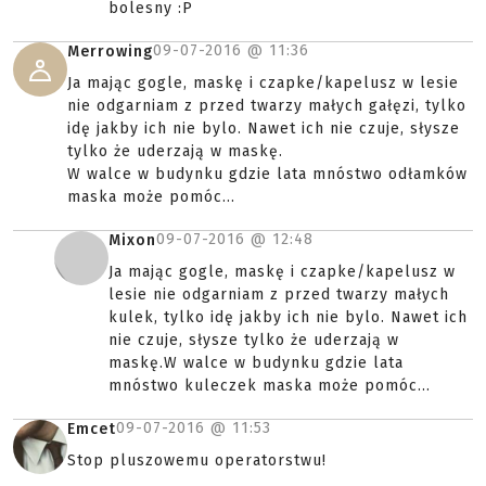
bolesny :P
09-07-2016 @
11:36
Merrowing
Ja mając gogle, maskę i czapke/kapelusz w lesie
nie odgarniam z przed twarzy małych gałęzi, tylko
idę jakby ich nie bylo. Nawet ich nie czuje, słysze
tylko że uderzają w maskę.
W walce w budynku gdzie lata mnóstwo odłamków
maska może pomóc...
09-07-2016 @
12:48
Mixon
Ja mając gogle, maskę i czapke/kapelusz w
lesie nie odgarniam z przed twarzy małych
kulek, tylko idę jakby ich nie bylo. Nawet ich
nie czuje, słysze tylko że uderzają w
maskę.W walce w budynku gdzie lata
mnóstwo kuleczek maska może pomóc...
09-07-2016 @
11:53
Emcet
Stop pluszowemu operatorstwu!