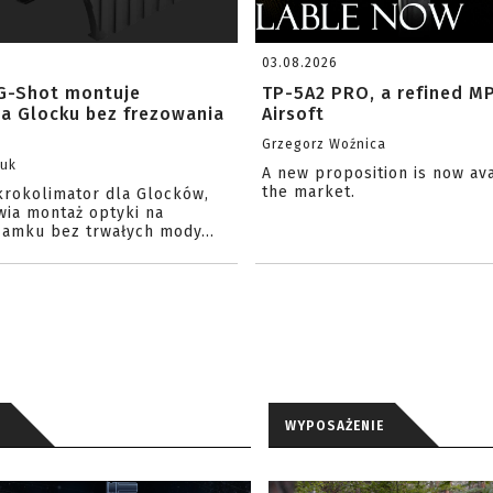
03.08.2026
G-Shot montuje
TP-5A2 PRO, a refined M
na Glocku bez frezowania
Airsoft
Grzegorz Woźnica
zuk
A new proposition is now av
the market.
krokolimator dla Glocków,
wia montaż optyki na
amku bez trwałych mody...
WYPOSAŻENIE