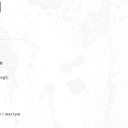
d
om
ogii,
w i warzyw