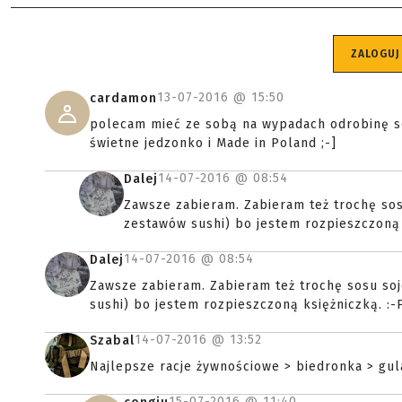
ZALOGUJ
13-07-2016 @
15:50
cardamon
polecam mieć ze sobą na wypadach odrobinę soli
świetne jedzonko i Made in Poland ;-]
14-07-2016 @
08:54
Dalej
Zawsze zabieram. Zabieram też trochę sos
zestawów sushi) bo jestem rozpieszczoną 
14-07-2016 @
08:54
Dalej
Zawsze zabieram. Zabieram też trochę sosu so
sushi) bo jestem rozpieszczoną księżniczką. :-
14-07-2016 @
13:52
Szabal
Najlepsze racje żywnościowe > biedronka > gulas
15-07-2016 @
11:40