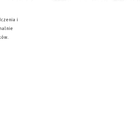
czenia i
malnie
ków.