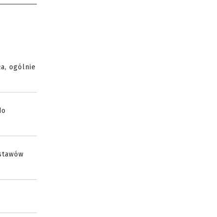
a, ogólnie
do
estawów