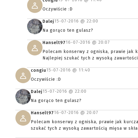
congiu
Oczywiście :D
15-07-2016 @
22:00
Dalej
Na gorąco ten gulasz?
16-07-2016 @
20:07
Hanselt97
Polecam konserwy z ogniska, prawie jak k
Najlepiej szukać tych z wysoką zawartości
15-07-2016 @
11:40
congiu
Oczywiście :D
15-07-2016 @
22:00
Dalej
Na gorąco ten gulasz?
16-07-2016 @
20:07
Hanselt97
Polecam konserwy z ogniska, prawie jak kurcza
szukać tych z wysoką zawartością mięsa w skła