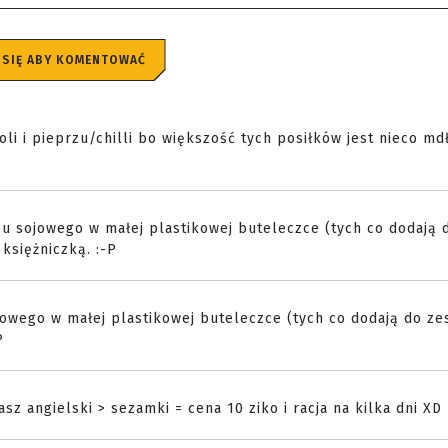
 SIĘ ABY KOMENTOWAĆ
 i pieprzu/chilli bo większość tych posiłków jest nieco mdł
u sojowego w małej plastikowej buteleczce (tych co dodają 
księżniczką. :-P
jowego w małej plastikowej buteleczce (tych co dodają do z
P
z angielski > sezamki = cena 10 ziko i racja na kilka dni XD