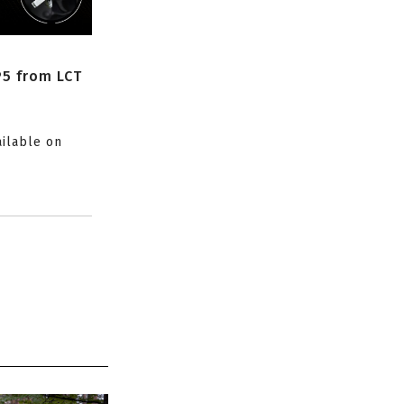
P5 from LCT
ailable on