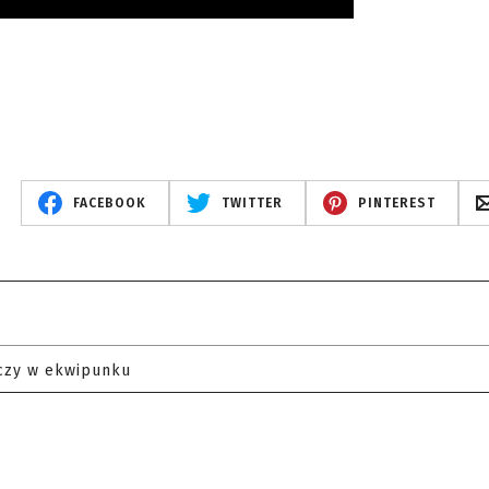
FACEBOOK
TWITTER
PINTEREST
czy w ekwipunku