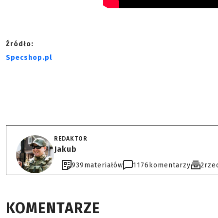
Źródło:
Specshop.pl
REDAKTOR
Jakub
939
materiałów
1176
komentarzy
2
rze
KOMENTARZE