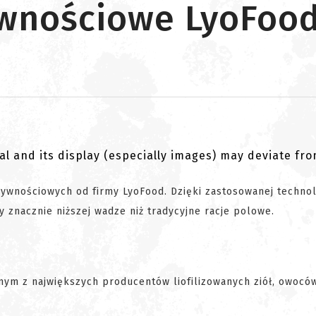
ywnościowe LyoFoo
al and its display (especially images) may deviate fr
żywnościowych od firmy LyoFood. Dzięki zastosowanej technol
 znacznie niższej wadze niż tradycyjne racje polowe.
ednym z największych producentów liofilizowanych ziół, owocó