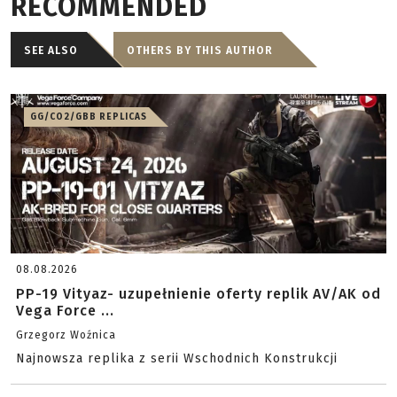
RECOMMENDED
SEE ALSO
OTHERS BY THIS AUTHOR
GG/CO2/GBB REPLICAS
08.08.2026
PP-19 Vityaz- uzupełnienie oferty replik AV/AK od
Vega Force ...
Grzegorz Woźnica
Najnowsza replika z serii Wschodnich Konstrukcji