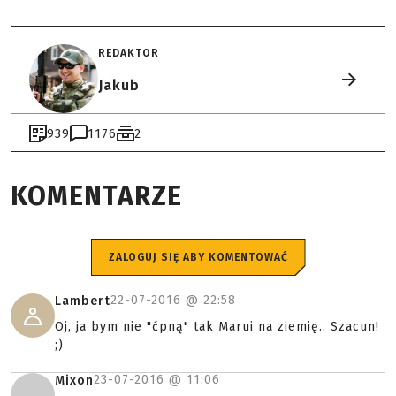
REDAKTOR
Jakub
939
1176
2
KOMENTARZE
ZALOGUJ SIĘ ABY KOMENTOWAĆ
22-07-2016 @
22:58
Lambert
Oj, ja bym nie "ćpną" tak Marui na ziemię.. Szacun!
;)
23-07-2016 @
11:06
Mixon