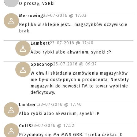
O proszę, VSRki
23-07-2016 @
17:03
Merrowing
Replika w sklepie jest... magazynków oczywiście
brak.
23-07-2016 @
17:40
Lambert
Albo rybki albo akwarium, synek! :P
25-07-2016 @
09:37
SpecShop
W chwili składania zamówienia magazynków
nie było dostępnych u producenta. Niestety
magazynki do nowości TM to towar wybitnie
deficytowy.
23-07-2016 @
17:40
Lambert
Albo rybki albo akwarium, synek! :P
23-07-2016 @
17:52
ColtS
Przydałaby się M4 MWS GBB. Trzeba czekać ;D