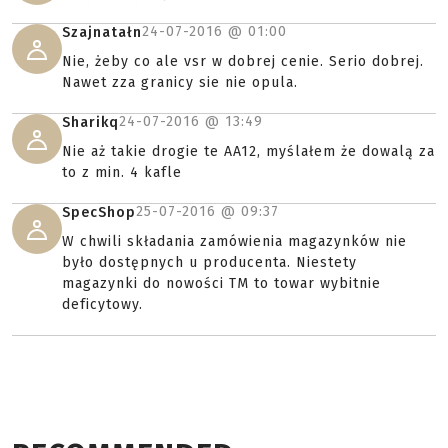
24-07-2016 @
01:00
Szajnatałn
Nie, żeby co ale vsr w dobrej cenie. Serio dobrej.
Nawet zza granicy sie nie opula.
24-07-2016 @
13:49
Sharikq
Nie aż takie drogie te AA12, myślałem że dowalą za
to z min. 4 kafle
25-07-2016 @
09:37
SpecShop
W chwili składania zamówienia magazynków nie
było dostępnych u producenta. Niestety
magazynki do nowości TM to towar wybitnie
deficytowy.